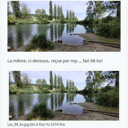
La même, ci-dessous, reçue par mp..., fait 98 ko!
Lac_98_ko.jpg (82.6 Kio) Vu 5374 fois