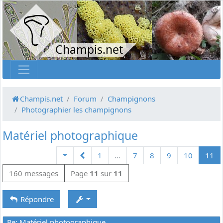
Champis.net
Champis.net
Forum
Champignons
Photographier les champignons
Matériel photographique
Précédente
1
…
7
8
9
10
11
160 messages
Page
11
sur
11
Répondre
Re: Matériel photographique