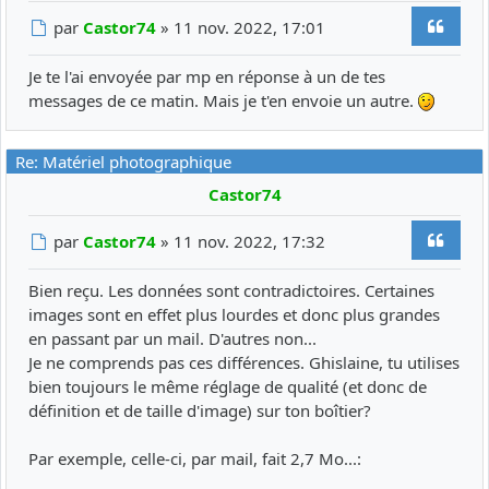
Citer
Message
par
Castor74
»
11 nov. 2022, 17:01
Je te l'ai envoyée par mp en réponse à un de tes
messages de ce matin. Mais je t'en envoie un autre.
Re: Matériel photographique
Castor74
Citer
Message
par
Castor74
»
11 nov. 2022, 17:32
Bien reçu. Les données sont contradictoires. Certaines
images sont en effet plus lourdes et donc plus grandes
en passant par un mail. D'autres non...
Je ne comprends pas ces différences. Ghislaine, tu utilises
bien toujours le même réglage de qualité (et donc de
définition et de taille d'image) sur ton boîtier?
Par exemple, celle-ci, par mail, fait 2,7 Mo...: