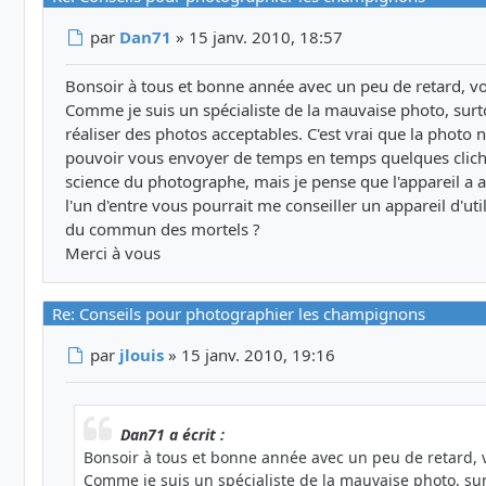
Message
par
Dan71
»
15 janv. 2010, 18:57
Bonsoir à tous et bonne année avec un peu de retard, 
Comme je suis un spécialiste de la mauvaise photo, surt
réaliser des photos acceptables. C'est vrai que la phot
pouvoir vous envoyer de temps en temps quelques clichés
science du photographe, mais je pense que l'appareil a a
l'un d'entre vous pourrait me conseiller un appareil d'ut
du commun des mortels ?
Merci à vous
Re: Conseils pour photographier les champignons
Message
par
jlouis
»
15 janv. 2010, 19:16
Dan71 a écrit :
Bonsoir à tous et bonne année avec un peu de retard,
Comme je suis un spécialiste de la mauvaise photo, su