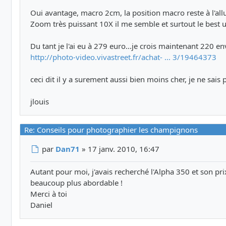
Oui avantage, macro 2cm, la position macro reste à l'al
Zoom très puissant 10X il me semble et surtout le best une
Du tant je l'ai eu à 279 euro...je crois maintenant 220 en
http://photo-video.vivastreet.fr/achat- ... 3/19464373
ceci dit il y a surement aussi bien moins cher, je ne sais p
jlouis
Re: Conseils pour photographier les champignons
Message
par
Dan71
»
17 janv. 2010, 16:47
Autant pour moi, j'avais recherché l'Alpha 350 et son pr
beaucoup plus abordable !
Merci à toi
Daniel