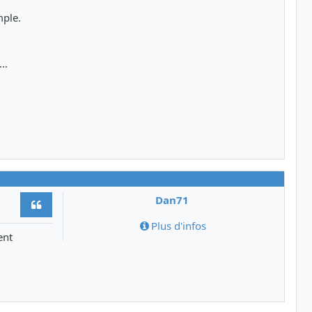
mple.
..
Dan71
Citer
Plus d'infos
ent