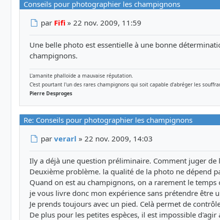
Conseils pour photographier les champignons
Message
par
Fifi
»
22 nov. 2009, 11:59
Une belle photo est essentielle à une bonne déterminati
champignons.
L'amanite phalloïde a mauvaise réputation.
C'est pourtant l'un des rares champignons qui soit capable d'abréger les souff
Pierre Desproges
Re: Conseils pour photographier les champignons
Message
par
verarl
»
22 nov. 2009, 14:03
Ily a déjà une question préliminaire. Comment juger de l
Deuxième problème. la qualité de la photo ne dépend p
Quand on est au champignons, on a rarement le temps ou
je vous livre donc mon expérience sans prétendre être u
Je prends toujours avec un pied. Celà permet de contrô
De plus pour les petites espèces, il est impossible d'agir