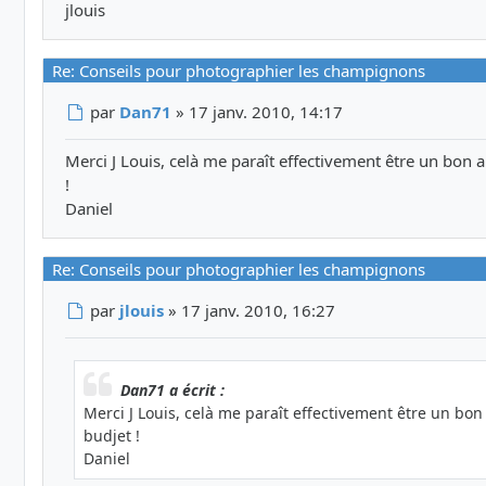
jlouis
Re: Conseils pour photographier les champignons
Message
par
Dan71
»
17 janv. 2010, 14:17
Merci J Louis, celà me paraît effectivement être un bon a
!
Daniel
Re: Conseils pour photographier les champignons
Message
par
jlouis
»
17 janv. 2010, 16:27
Dan71 a écrit :
Merci J Louis, celà me paraît effectivement être un bon 
budjet !
Daniel