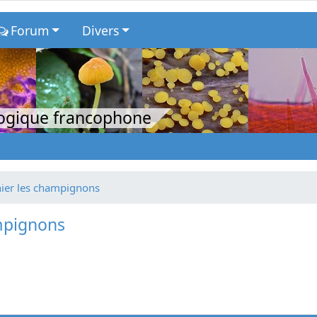
Forum
Divers
logique francophone
ier les champignons
mpignons