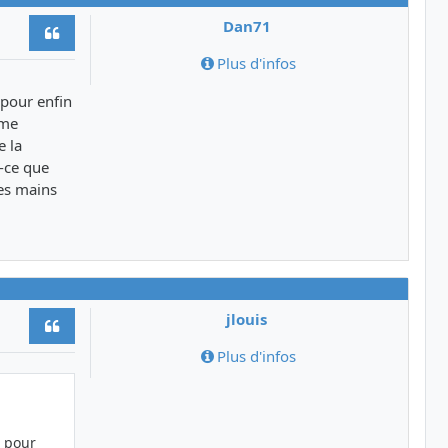
Dan71
Citer
Plus d'infos
 pour enfin
ême
e la
t-ce que
les mains
jlouis
Citer
Plus d'infos
l pour