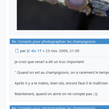
Re: Conseils pour photographier les champignons
Message
par
JC du 17
»
23 nov. 2009, 21:39
Je crois que verarl a dit un truc important:
" Quand on est au champignons, on a rarement le temps 
Après il y a le matos, bien-sûr, encore faut-il le maîtrise
Maintenant, quand on aime on ne compte pas ;-))
Re: Conseils pour photographier les champignons