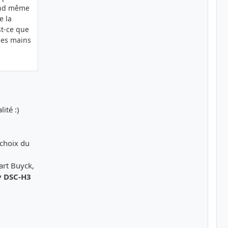
uand même
e la
st-ce que
 les mains
ité :)
 choix du
art Buyck,
y DSC-H3