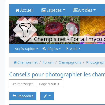
Accueil
Espèces
Articles
Champis.net
- Portail myco
Accès rapide
Règles
Aide
Champis.net
Forum
Champignons
Photograph
Conseils pour photographier les cha
45 messages
Page
1
sur
3
Répondre