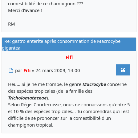
comestibilité de ce champignon ???
Merci d'avance !
RM
Re: gastro enterite après consommation de Macrocybe
gigantea
Fifi
Citer
Message
par
Fifi
»
24 mars 2009, 14:00
Heu... Si je ne me trompe, le genre
Macrocybe
concerne
des espèces tropicales (de la famille des
Tricholomataceae
).
Selon Régis Courtecuisse, nous ne connaissons qu'entre 5
et 10 % des espèces tropicales... Tu comprendras qu'il est
difficile de se prononcer sur la comestibilité d'un
champignon tropical.