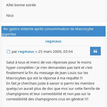
Allei bonne soirée
Nico
Re: gastro enterite après consommation de Macrocybe
gigantea
regmauc
Citer
Message
par
regmauc
»
25 mars 2009, 05:54
Salut à tous et merci de vos réponses pour le moins
hyper complètes ! Je n'en demandais pas tant et c'est
finalement la fin du message de Jean Louis sur les
Macrocybes qui est la réponse à ma requête !!!
En fait je cherchais juste à savoir si parmi les membre
quelqu'un aurait plus de doc que moi sur cette famille de
champignons et leur comestibilité et non pas sur la
comestibilité des champignons crus en général !!!!