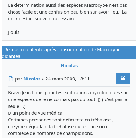
La determination aussi des espèces Macrocybe n'est pas
chose facile et une confusion peu bien sur avoir lieu...La
micro est ici souvent necessaire.
Jlouis
Re: gastro enterite après consommation de Macrocybe
gigantea
Nicolas
Citer
Message
par
Nicolas
»
24 mars 2009, 18:11
Bravo Jean Louis pour tes explications mycologiques sur
une espece que je ne connais pas du tout :)) ( c'est pas la
seule ...)
D'un point de vue médical
Certaines personnes sont déficiente en tréhalase ,
enzyme dégradant la tréhalose qui est un sucre
complexe de nombres de champignons.