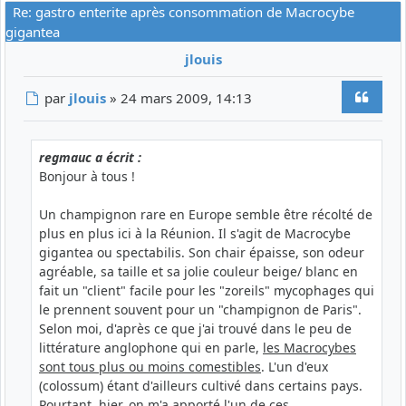
Re: gastro enterite après consommation de Macrocybe
gigantea
jlouis
Citer
Message
par
jlouis
»
24 mars 2009, 14:13
regmauc a écrit :
Bonjour à tous !
Un champignon rare en Europe semble être récolté de
plus en plus ici à la Réunion. Il s'agit de Macrocybe
gigantea ou spectabilis. Son chair épaisse, son odeur
agréable, sa taille et sa jolie couleur beige/ blanc en
fait un "client" facile pour les "zoreils" mycophages qui
le prennent souvent pour un "champignon de Paris".
Selon moi, d'après ce que j'ai trouvé dans le peu de
littérature anglophone qui en parle,
les Macrocybes
sont tous plus ou moins comestibles
. L'un d'eux
(colossum) étant d'ailleurs cultivé dans certains pays.
Pourtant, hier, on m'a apporté l'un de ces