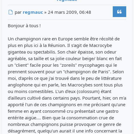
Citer
Message
par
regmauc
»
24 mars 2009, 06:48
Bonjour à tous !
Un champignon rare en Europe semble être récolté de
plus en plus ici à la Réunion. Il s'agit de Macrocybe
gigantea ou spectabilis. Son chair épaisse, son odeur
agréable, sa taille et sa jolie couleur beige/ blanc en fait
un "client" facile pour les "zoreils" mycophages qui le
prennent souvent pour un "champignon de Paris". Selon
moi, d'après ce que j'ai trouvé dans le peu de littérature
anglophone qui en parle, les Macrocybes sont tous plus
ou moins comestibles. L'un d'eux (colossum) étant
d'ailleurs cultivé dans certains pays. Pourtant, hier, on m'a
apporté l'un de ces champignons en me précisant qu'une
femme en ayant consommé cru présentait une gastro
entérite aigüe.... Bien que la consommation crue de
nombreux champignons puisse provoquer ce genre de
désagrément, quelqu'un aurait il une info concernant la