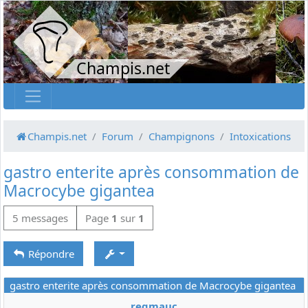
Champis.net
Champis.net
Forum
Champignons
Intoxications
gastro enterite après consommation de
Macrocybe gigantea
5 messages
Page
1
sur
1
Répondre
gastro enterite après consommation de Macrocybe gigantea
regmauc