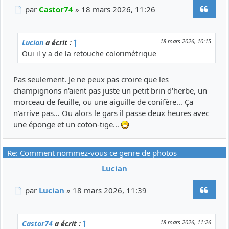
Citer
Message
par
Castor74
»
18 mars 2026, 11:26
18 mars 2026, 10:15
Lucian
a écrit :
Oui il y a de la retouche colorimétrique
Pas seulement. Je ne peux pas croire que les
champignons n'aient pas juste un petit brin d'herbe, un
morceau de feuille, ou une aiguille de conifère… Ça
n'arrive pas… Ou alors le gars il passe deux heures avec
une éponge et un coton-tige…
Re: Comment nommez-vous ce genre de photos
Lucian
Citer
Message
par
Lucian
»
18 mars 2026, 11:39
18 mars 2026, 11:26
Castor74
a écrit :