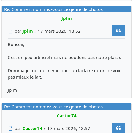
Re: Comment nommez-vous ce genre de photos
Jplm
Citer
Message
par
Jplm
»
17 mars 2026, 18:52
Bonsoir,
C'est un peu artificiel mais ne boudons pas notre plaisir.
Dommage tout de même pour un lactaire qu'on ne voie
pas mieux le lait.
Jplm
Re: Comment nommez-vous ce genre de photos
Castor74
Citer
Message
par
Castor74
»
17 mars 2026, 18:57