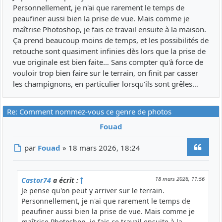
Personnellement, je n'ai que rarement le temps de
peaufiner aussi bien la prise de vue. Mais comme je
maîtrise Photoshop, je fais ce travail ensuite à la maison.
Ça prend beaucoup moins de temps, et les possibilités de
retouche sont quasiment infinies dès lors que la prise de
vue originale est bien faite… Sans compter qu'à force de
vouloir trop bien faire sur le terrain, on finit par casser
les champignons, en particulier lorsqu'ils sont grêles…
Re: Comment nommez-vous ce genre de photos
Fouad
Citer
Message
par
Fouad
»
18 mars 2026, 18:24
18 mars 2026, 11:56
Castor74
a écrit :
Je pense qu'on peut y arriver sur le terrain.
Personnellement, je n'ai que rarement le temps de
peaufiner aussi bien la prise de vue. Mais comme je
maîtrise Photoshop, je fais ce travail ensuite à la