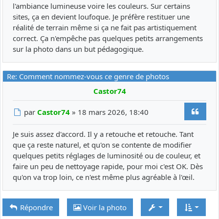
l'ambiance lumineuse voire les couleurs. Sur certains
sites, ça en devient loufoque. Je préfère restituer une
réalité de terrain même si ça ne fait pas artistiquement
correct. Ça n'empêche pas quelques petits arrangements
sur la photo dans un but pédagogique.
Re: Comment nommez-vous ce genre de photos
Castor74
Citer
Message
par
Castor74
»
18 mars 2026, 18:40
Je suis assez d'accord. Il y a retouche et retouche. Tant
que ça reste naturel, et qu'on se contente de modifier
quelques petits réglages de luminosité ou de couleur, et
faire un peu de nettoyage rapide, pour moi c'est OK. Dès
qu'on va trop loin, ce n'est même plus agréable à l'œil.
Répondre
Voir la photo