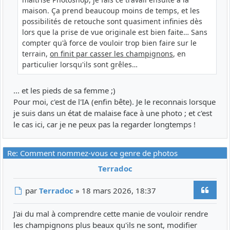
maison. Ça prend beaucoup moins de temps, et les
possibilités de retouche sont quasiment infinies dès
lors que la prise de vue originale est bien faite… Sans
compter qu'à force de vouloir trop bien faire sur le
terrain,
on finit par casser les champignons
, en
particulier lorsqu'ils sont grêles…
... et les pieds de sa femme ;)
Pour moi, c'est de l'IA (enfin bête). Je le reconnais lorsque
je suis dans un état de malaise face à une photo ; et c'est
le cas ici, car je ne peux pas la regarder longtemps !
Re: Comment nommez-vous ce genre de photos
Terradoc
Citer
Message
par
Terradoc
»
18 mars 2026, 18:37
J'ai du mal à comprendre cette manie de vouloir rendre
les champignons plus beaux qu'ils ne sont, modifier