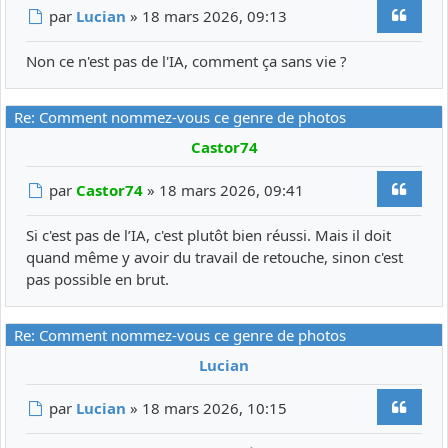
Citer
Message
par
Lucian
»
18 mars 2026, 09:13
Non ce n'est pas de l'IA, comment ça sans vie ?
Re: Comment nommez-vous ce genre de photos
Castor74
Citer
Message
par
Castor74
»
18 mars 2026, 09:41
Si c'est pas de l’IA, c'est plutôt bien réussi. Mais il doit
quand même y avoir du travail de retouche, sinon c'est
pas possible en brut.
Re: Comment nommez-vous ce genre de photos
Lucian
Citer
Message
par
Lucian
»
18 mars 2026, 10:15