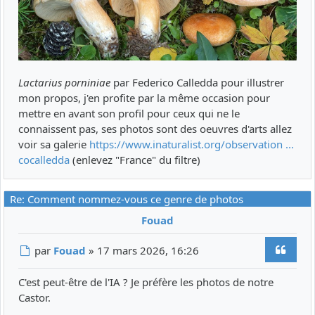
Lactarius porniniae
par Federico Calledda pour illustrer
mon propos, j'en profite par la même occasion pour
mettre en avant son profil pour ceux qui ne le
connaissent pas, ses photos sont des oeuvres d'arts allez
voir sa galerie
https://www.inaturalist.org/observation ...
cocalledda
(enlevez "France" du filtre)
Re: Comment nommez-vous ce genre de photos
Fouad
Citer
Message
par
Fouad
»
17 mars 2026, 16:26
C'est peut-être de l'IA ? Je préfère les photos de notre
Castor.