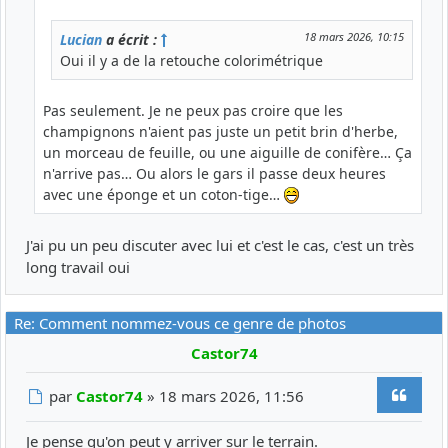
18 mars 2026, 10:15
Lucian
a écrit :
Oui il y a de la retouche colorimétrique
Pas seulement. Je ne peux pas croire que les
champignons n'aient pas juste un petit brin d'herbe,
un morceau de feuille, ou une aiguille de conifère… Ça
n'arrive pas… Ou alors le gars il passe deux heures
avec une éponge et un coton-tige…
J'ai pu un peu discuter avec lui et c'est le cas, c'est un très
long travail oui
Re: Comment nommez-vous ce genre de photos
Castor74
Citer
Message
par
Castor74
»
18 mars 2026, 11:56
Je pense qu'on peut y arriver sur le terrain.