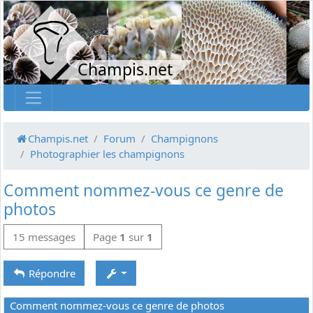
Champis.net
Champis.net
Forum
Champignons
Photographier les champignons
Comment nommez-vous ce genre de
photos
15 messages
Page
1
sur
1
Répondre
Comment nommez-vous ce genre de photos