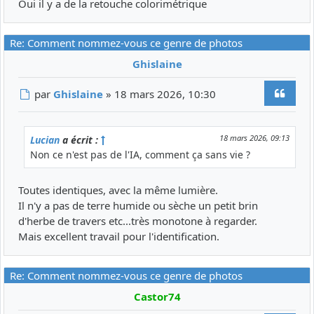
Oui il y a de la retouche colorimétrique
Re: Comment nommez-vous ce genre de photos
Ghislaine
Citer
Message
par
Ghislaine
»
18 mars 2026, 10:30
18 mars 2026, 09:13
Lucian
a écrit :
Non ce n'est pas de l'IA, comment ça sans vie ?
Toutes identiques, avec la même lumière.
Il n'y a pas de terre humide ou sèche un petit brin
d'herbe de travers etc...très monotone à regarder.
Mais excellent travail pour l'identification.
Re: Comment nommez-vous ce genre de photos
Castor74