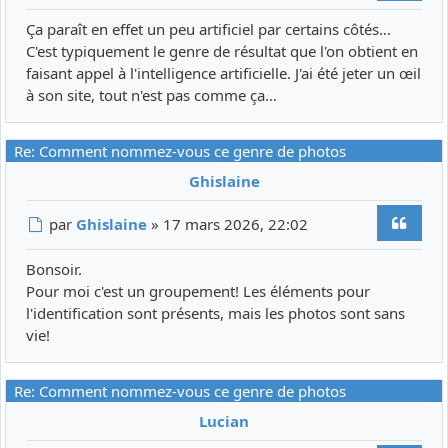
Ça paraît en effet un peu artificiel par certains côtés…
C'est typiquement le genre de résultat que l'on obtient en
faisant appel à l'intelligence artificielle. J'ai été jeter un œil
à son site, tout n'est pas comme ça…
Re: Comment nommez-vous ce genre de photos
Ghislaine
Citer
Message
par
Ghislaine
»
17 mars 2026, 22:02
Bonsoir.
Pour moi c'est un groupement! Les éléments pour
l'identification sont présents, mais les photos sont sans
vie!
Re: Comment nommez-vous ce genre de photos
Lucian