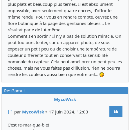
plus plats et beaucoup plus ternes. Il est absolument
impossible, avec seulement quatre encres, d'offrir le
même rendu. Pour vous en rendre compte, ouvrez une
flore botanique à la page des gentianes bleues… Le
résultat parle de lui-même.
Comment s'en sortir ? Il n'y a pas de solution miracle. On
peut toujours tenter, sur un appareil photo, de sous-
exposer un petit peu ou de choisir une température de
couleur différente tout en conservant la sensibilité
nominale du capteur. Cela peut améliorer un petit peu les
choses, mais ne vous faites pas d'illusion, rien ne pourra
rendre les couleurs aussi bien que votre œil...
Re: Gamut
MycoWisk
Citer
Message
par
MycoWisk
»
17 juin 2024, 12:03
C'est re-mar-qua-ble!