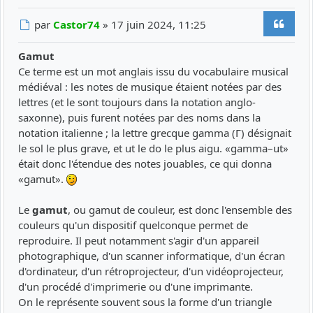
Citer
Message
par
Castor74
»
17 juin 2024, 11:25
Gamut
Ce terme est un mot anglais issu du vocabulaire musical
médiéval : les notes de musique étaient notées par des
lettres (et le sont toujours dans la notation anglo-
saxonne), puis furent notées par des noms dans la
notation italienne ; la lettre grecque gamma (Γ) désignait
le sol le plus grave, et ut le do le plus aigu. «gamma–ut»
était donc l'étendue des notes jouables, ce qui donna
«gamut».
Le
gamut
, ou gamut de couleur, est donc l'ensemble des
couleurs qu'un dispositif quelconque permet de
reproduire. Il peut notamment s'agir d'un appareil
photographique, d'un scanner informatique, d'un écran
d'ordinateur, d'un rétroprojecteur, d'un vidéoprojecteur,
d'un procédé d'imprimerie ou d'une imprimante.
On le représente souvent sous la forme d'un triangle