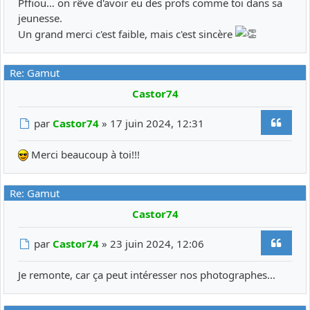
Pffiou… on rêve d'avoir eu des profs comme toi dans sa
jeunesse.
Un grand merci c'est faible, mais c'est sincère
Re: Gamut
Castor74
Citer
Message
par
Castor74
»
17 juin 2024, 12:31
Merci beaucoup à toi!!!
Re: Gamut
Castor74
Citer
Message
par
Castor74
»
23 juin 2024, 12:06
Je remonte, car ça peut intéresser nos photographes...