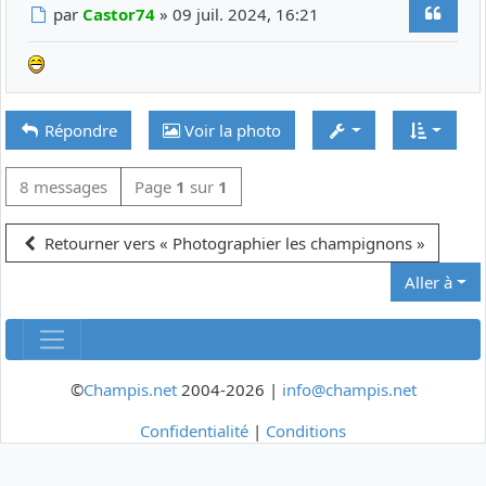
Citer
Message
par
Castor74
»
09 juil. 2024, 16:21
Répondre
Voir la photo
8 messages
Page
1
sur
1
Retourner vers « Photographier les champignons »
Aller à
©
Champis.net
2004-2026 |
info@champis.net
Confidentialité
|
Conditions