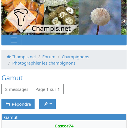
Champis.net
Champis.net
Forum
Champignons
Photographier les champignons
Gamut
8 messages
Page
1
sur
1
Répondre
Gamut
Castor74