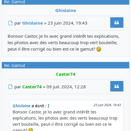
Re: Gamut
Ghislaine
Citer
Message
par
Ghislaine
»
23 juin 2024, 19:43
Bonsoir Castor, je lis avec grand intérêt tes explications,
les photos avec des verts beaucoup trop vert bouteille,
peut-il être corrigé ou bien est-ce le gamut?
Re: Gamut
Castor74
Citer
Message
par
Castor74
»
09 juil. 2024, 12:28
23 juin 2024, 19:43
Ghislaine
a écrit :
Bonsoir Castor, je lis avec grand intérêt tes
explications, les photos avec des verts beaucoup trop
vert bouteille, peut-il être corrigé ou bien est-ce le
gamut?