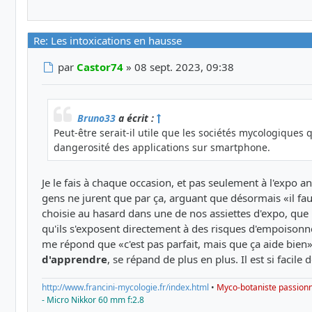
Re: Les intoxications en hausse
Message
par
Castor74
»
08 sept. 2023, 09:38
Bruno33
a écrit :
Peut-être serait-il utile que les sociétés mycologiques 
dangerosité des applications sur smartphone.
Je le fais à chaque occasion, et pas seulement à l'expo 
gens ne jurent que par ça, arguant que désormais «il fau
choisie au hasard dans une de nos assiettes d'expo, que
qu'ils s'exposent directement à des risques d'empoison
me répond que «c'est pas parfait, mais que ça aide bien
d'apprendre
, se répand de plus en plus. Il est si facil
http://www.francini-mycologie.fr/index.html
•
Myco-botaniste passion
- Micro Nikkor 60 mm f:2.8