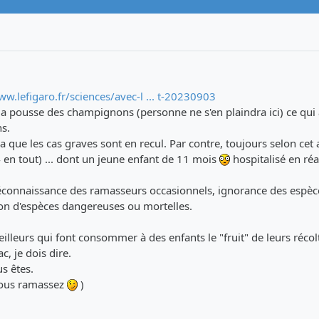
ww.lefigaro.fr/sciences/avec-l ... t-20230903
é la pousse des champignons (personne ne s'en plaindra ici) ce qui
s.
a que les cas graves sont en recul. Par contre, toujours selon cet a
n tout) ... dont un jeune enfant de 11 mois
hospitalisé en ré
éconnaissance des ramasseurs occasionnels, ignorance des espèc
ion d'espèces dangereuses ou mortelles.
illeurs qui font consommer à des enfants le "fruit" de leurs récol
, je dois dire.
s êtes.
 vous ramassez
)