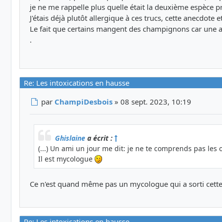
je ne me rappelle plus quelle était la deuxième espèce 
J'étais déjà plutôt allergique à ces trucs, cette anecdote
Le fait que certains mangent des champignons car une app
.
Re: Les intoxications en hausse
Message
par
ChampiDesbois
»
08 sept. 2023, 10:19
Ghislaine
a écrit :
(...) Un ami un jour me dit: je ne te comprends pas l
Il est mycologue
Ce n'est quand même pas un mycologue qui a sorti cett
Re: Les intoxications en hausse