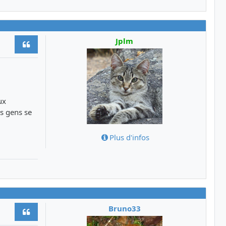
Jplm
Citer
ux
es gens se
Plus d'infos
Bruno33
Citer