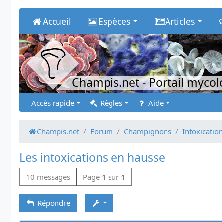
Accueil
Espèces
Articles
Champis.net
- Portail myco
Accès rapide
Règles
Aide
Champis.net
Forum
Champignons
Intoxicatio
Les intoxications en hausse
10 messages
Page
1
sur
1
Répondre