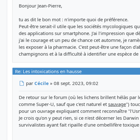
Bonjour Jean-Pierre,
tu as dit le bon mot : n'importe quoi de préférence.
Peut-être serait-il utile que les sociétés mycologiques q
des applications sur smartphone. J'ai l'impression que d
j'ai le courage et un peu de chance cet automne, je ra
les exposer à la pharmacie. C'est peut-être une façon d'a
champignons et à la difficulté à identifier une espèce de
Re: Les intoxications en hausse
Message
par
Cécile
»
08 sept. 2023, 09:02
De retour sur le forum (où les lichens brillent hélàs par
comme Super-U, sauf que c'est naturel et
sauvage
") tou
pour un ouvrage expliquant comment reconnaître "l'Usné
Je crois qu'on y peut rien, si ce n'est décerner les Darw
survivalistes ayant fait ripaille d'une ombellifère toxiqu