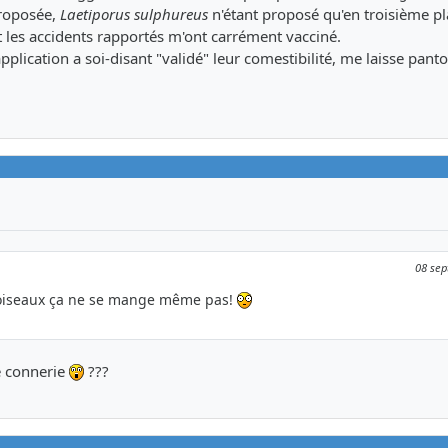
proposée,
Laetiporus sulphureus
n'étant proposé qu'en troisième pl
 et les accidents rapportés m'ont carrément vacciné.
lication a soi-disant "validé" leur comestibilité, me laisse pant
08 sep
es oiseaux ça ne se mange même pas!
e connerie
???