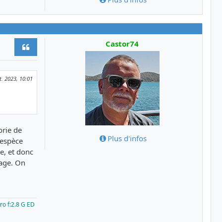
Castor74
Citer
t. 2023, 10:01
orie de
Plus d'infos
 espèce
e, et donc
rage. On
ro f:2.8 G ED