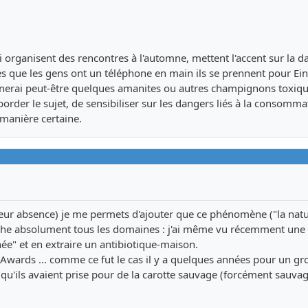
ui organisent des rencontres à l'automne, mettent l'accent sur la d
ès que les gens ont un téléphone en main ils se prennent pour Eins
mènerai peut-être quelques amanites ou autres champignons toxiq
border le sujet, de sensibiliser sur les dangers liés à la consomma
 manière certaine.
 leur absence) je me permets d'ajouter que ce phénomène ("la natur
che absolument tous les domaines : j'ai même vu récemment une 
e" et en extraire un antibiotique-maison.
in Awards ... comme ce fut le cas il y a quelques années pour un g
e qu'ils avaient prise pour de la carotte sauvage (forcément sauvag