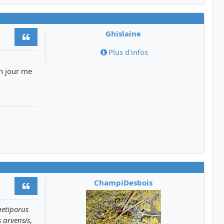
Ghislaine
Citer
Plus d'infos
un jour me
ChampiDesbois
Citer
aetiporus
 arvensis
,