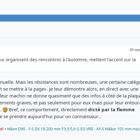
03 sep
qui organisent des rencontres à l'automne, mettent l'accent sur la
annuelle. Mais les résistances sont nombreuses, une certaine catég
t se mettre à la page». Je leur démontre alors, en direct avec une
 leur machin ne donne quasiment que des infos à côté de la plaqu
nements graves, et pas seulement pour eux mais pour leur entou
».
Bref, ce comportement, directement
dicté par la flemme
e de se prendre aujourd'hui pour un connaisseur...
né!
•
Nikon D90 - F-S DX 18-200 mm f:3,5/5,6 G ED VRII - AF-S Nikkor 105 mm mac