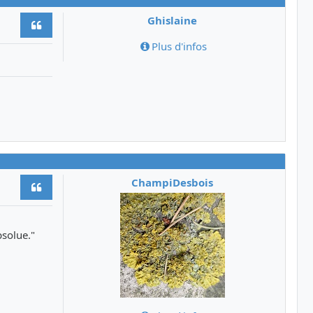
Ghislaine
Citer
Plus d'infos
ChampiDesbois
Citer
bsolue."