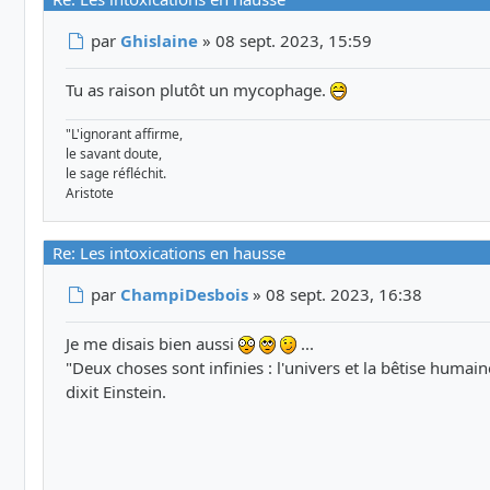
Message
par
Ghislaine
»
08 sept. 2023, 15:59
Tu as raison plutôt un mycophage.
"L'ignorant affirme,
le savant doute,
le sage réfléchit.
Aristote
Re: Les intoxications en hausse
Message
par
ChampiDesbois
»
08 sept. 2023, 16:38
Je me disais bien aussi
...
"Deux choses sont infinies : l'univers et la bêtise humaine
dixit Einstein.