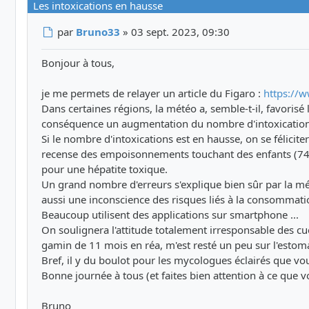
Les intoxications en hausse
Message
par
Bruno33
»
03 sept. 2023, 09:30
Bonjour à tous,
je me permets de relayer un article du Figaro :
https://w
Dans certaines régions, la météo a, semble-t-il, favoris
conséquence un augmentation du nombre d'intoxication
Si le nombre d'intoxications est en hausse, on se féliciter
recense des empoisonnements touchant des enfants (74 e
pour une hépatite toxique.
Un grand nombre d'erreurs s'explique bien sûr par la m
aussi une inconscience des risques liés à la consommat
Beaucoup utilisent des applications sur smartphone ...
On soulignera l'attitude totalement irresponsable des cue
gamin de 11 mois en réa, m'est resté un peu sur l'estomac
Bref, il y du boulot pour les mycologues éclairés que vou
Bonne journée à tous (et faites bien attention à ce que
Bruno