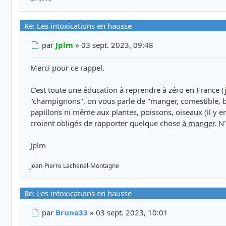
Re: Les intoxications en hausse
Message
par
Jplm
»
03 sept. 2023, 09:48
Merci pour ce rappel.
C'est toute une éducation à reprendre à zéro en France (
"champignons", on vous parle de "manger, comestible, bo
papillons ni même aux plantes, poissons, oiseaux (il y en
croient obligés de rapporter quelque chose
à manger
. N
Jplm
Jean-Pierre Lachenal-Montagne
Re: Les intoxications en hausse
Message
par
Bruno33
»
03 sept. 2023, 10:01