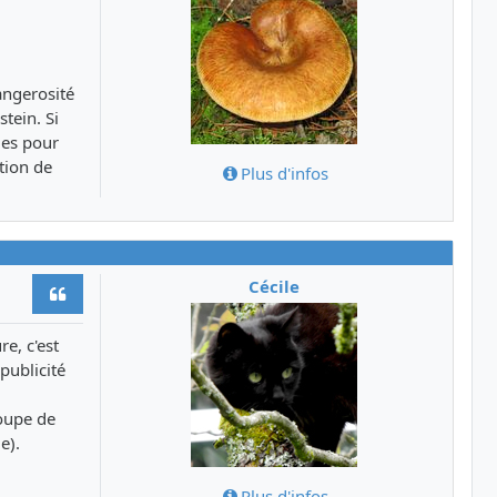
angerosité
tein. Si
ues pour
tion de
Plus d'infos
Cécile
Citer
e, c'est
publicité
roupe de
e).
Plus d'infos