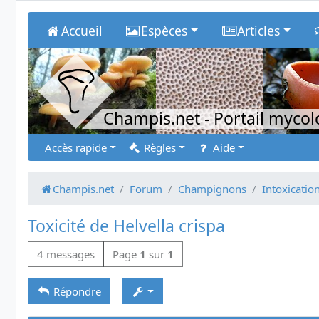
Accueil
Espèces
Articles
Champis.net
- Portail myco
Accès rapide
Règles
Aide
Champis.net
Forum
Champignons
Intoxicatio
Toxicité de Helvella crispa
4 messages
Page
1
sur
1
Répondre