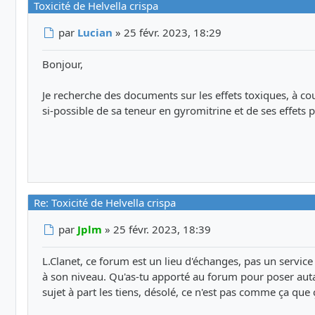
Toxicité de Helvella crispa
Message
par
Lucian
»
25 févr. 2023, 18:29
Bonjour,
Je recherche des documents sur les effets toxiques, à co
si-possible de sa teneur en gyromitrine et de ses effets
Re: Toxicité de Helvella crispa
Message
par
Jplm
»
25 févr. 2023, 18:39
L.Clanet, ce forum est un lieu d'échanges, pas un servi
à son niveau. Qu'as-tu apporté au forum pour poser auta
sujet à part les tiens, désolé, ce n'est pas comme ça que