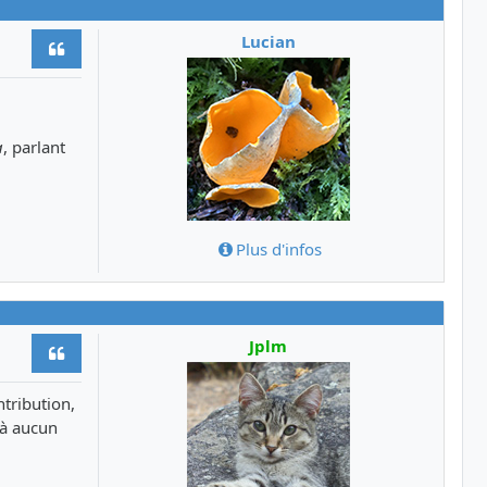
Lucian
Citer
a
, parlant
Plus d'infos
Jplm
Citer
tribution,
 à aucun