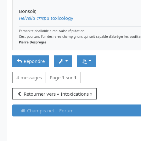
Bonsoir,
Helvella crispa
toxicology
L'amanite phalloïde a mauvaise réputation.
C'est pourtant l'un des rares champignons qui soit capable d'abréger les souff
Pierre Desproges
Répondre
4 messages
Page
1
sur
1
Retourner vers « Intoxications »
Champis.net
Forum