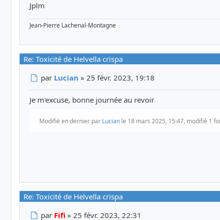
Jplm
Jean-Pierre Lachenal-Montagne
Re: Toxicité de Helvella crispa
Message
par
Lucian
»
25 févr. 2023, 19:18
Je m'excuse, bonne journée au revoir
Modifié en dernier par
Lucian
le 18 mars 2025, 15:47, modifié 1 foi
Re: Toxicité de Helvella crispa
Message
par
Fifi
»
25 févr. 2023, 22:31