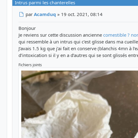
Intrus parmi les chanterelles
Message
par
Acamduq
»
19 oct. 2021, 08:14
Bonjour
Je reviens sur cette discussion ancienne
comestible ? no
qui ressemble à un intrus qui c’est glisse dans ma cueille
J’avais 1.5 kg que j’ai fait en conserve (blanchis 4mn à l’
d’intoxication si il y en a d’autres qui se sont glissés ent
Fichiers joints