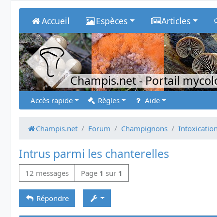
Accueil
Espèces
Articles
Champis.net
- Portail myco
Accès rapide
Règles
Aide
Champis.net
Forum
Champignons
Intoxicatio
Intrus parmi les chanterelles
12 messages
Page
1
sur
1
Répondre