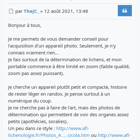
Citer
Message
par
TheJC_
»
12 août 2021, 13:48
Bonjour à tous,
Je me permets de vous demander conseil pour
l'acquisition d'un appareil photo. Seulement, je n'y
connais vraiment rien...
Je fais surtout de la détermination de lichens, et mon
portable commence à être limité en zoom (faible qualité,
zoom pas assez puissant).
Je cherche un appareil plutôt petit et compacte, histoire
de rester léger en randos. Je pense surtout à un
numérique du coup.
Je ne cherche pas à faire de l'art, mais des photos de
détermination qui permettent de voir des organes assez
petits (apothécies, soralies).
Un peu dans ce style :
http://www.afl-
lichenologie.fr/Photos_A ... cicola.htm
ou
http://www.afl-