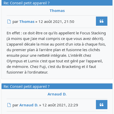
Re: Conseil petit appareil ?
Thomas
Citer
Message
par
Thomas
»
12 août 2021, 21:50
En effet : ce doit être ce qu'ils appellent le Focus Stacking
(à moins que j'aie mal compris ce que vous avez décrit).
L'appareil décale la mise au point d'un iota à chaque fois,
du premier plan à l'arrière plan et fusionne les clichés
ensuite pour une netteté intégrale. L'intérêt chez
Olympus et Lumix c'est que tout est géré par l'appareil,
de mémoire. Chez Fuji, c'est du Bracketing et il faut
fusionner à l'ordinateur.
Re: Conseil petit appareil ?
Arnaud D.
Citer
Message
par
Arnaud D.
»
12 août 2021, 22:29