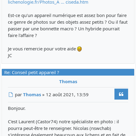
lichenologie.fr/Photos_A ... ciseda.htm
Est-ce qu'un appareil numérique est assez bon pour faire
ce genre de photos sur des objets assez petits ? Ou il faut
passer par une bonnette macro ? Un hybride pourrait
faire l'affaire ?
Je vous remercie pour votre aide
JC
Re: Conseil petit appareil ?
Thomas
Citer
Message
par
Thomas
»
12 août 2021, 13:59
Bonjour.
C'est Laurent (Castor74) notre spécialiste en photo : il
pourra peut-être te renseigner. Nicolas (nswchab)
s'intéresse également beaucoup aux lichens et en fait de