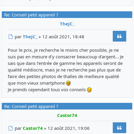
Re: Conseil petit appareil ?
TheJC_
Citer
Message
par
TheJC_
»
12 août 2021, 18:48
Pour le prix, je recherche le moins cher possible, je ne
suis pas en mesure d'y consacrer beaucoup d'argent... Je
sais que dans l'entrée de gamme les appareils seront de
qualité médiocre, mais je ne recherche pas plus que de
faire des petites photos de thalles de meilleure qualité
que mon vieux smartphone
Je prends cependant tous vos conseils
Re: Conseil petit appareil ?
Castor74
Citer
Message
par
Castor74
»
12 août 2021, 19:06