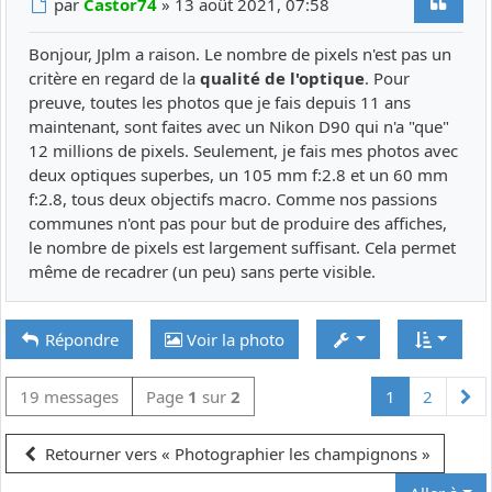
Citer
Message
par
Castor74
»
13 août 2021, 07:58
Bonjour, Jplm a raison. Le nombre de pixels n'est pas un
critère en regard de la
qualité de l'optique
. Pour
preuve, toutes les photos que je fais depuis 11 ans
maintenant, sont faites avec un Nikon D90 qui n'a "que"
12 millions de pixels. Seulement, je fais mes photos avec
deux optiques superbes, un 105 mm f:2.8 et un 60 mm
f:2.8, tous deux objectifs macro. Comme nos passions
communes n'ont pas pour but de produire des affiches,
le nombre de pixels est largement suffisant. Cela permet
même de recadrer (un peu) sans perte visible.
Répondre
Voir la photo
Su
19 messages
Page
1
sur
2
1
2
Retourner vers « Photographier les champignons »