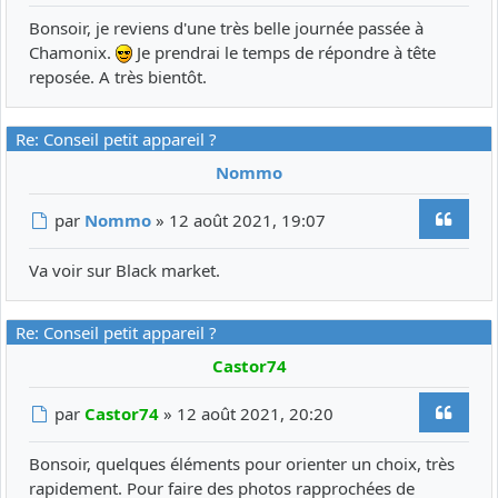
Bonsoir, je reviens d'une très belle journée passée à
Chamonix.
Je prendrai le temps de répondre à tête
reposée. A très bientôt.
Re: Conseil petit appareil ?
Nommo
Citer
Message
par
Nommo
»
12 août 2021, 19:07
Va voir sur Black market.
Re: Conseil petit appareil ?
Castor74
Citer
Message
par
Castor74
»
12 août 2021, 20:20
Bonsoir, quelques éléments pour orienter un choix, très
rapidement. Pour faire des photos rapprochées de