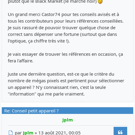
plutôt que le Black Market (le marché noir)
Un grand merci Castor74 pour tes conseils avisés et à
tous les contributeurs pour leurs références conseillées.
Je suis rassuré de pouvoir trouver quelque chose de
correct sans dépenser une fortune (surtout que dans
l'optique, ça chiffre très vite !).
Je vais essayer de trouver les références en occasion, ça
fera l'affaire.
Juste une dernière question, est-ce que le critère du
nombre de mégas pixels est pertinent pour sélectionner
un appareil ? N'y connaissant rien, c'est la seule
"information" qui me parle vraiment.
Re: Conseil petit appareil ?
Jplm
Citer
Message
par
Jplm
»
13 août 2021, 00:05