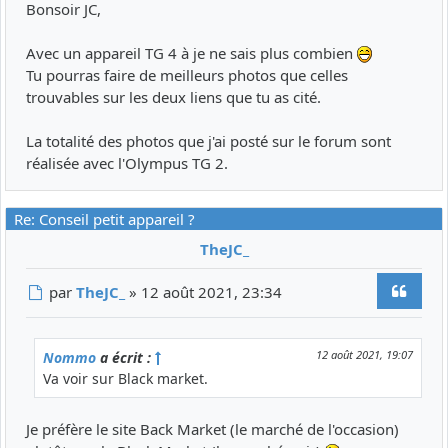
Bonsoir JC,
Avec un appareil TG 4 à je ne sais plus combien
Tu pourras faire de meilleurs photos que celles
trouvables sur les deux liens que tu as cité.
La totalité des photos que j'ai posté sur le forum sont
réalisée avec l'Olympus TG 2.
Re: Conseil petit appareil ?
TheJC_
Citer
Message
par
TheJC_
»
12 août 2021, 23:34
12 août 2021, 19:07
Nommo
a écrit :
Va voir sur Black market.
Je préfère le site Back Market (le marché de l'occasion)