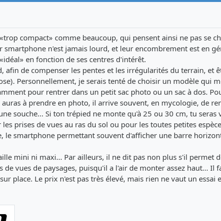
 «trop compact» comme beaucoup, qui pensent ainsi ne pas se ch
ur smartphone n'est jamais lourd, et leur encombrement est en gé
idéal» en fonction de ses centres d'intérêt.
, afin de compenser les pentes et les irrégularités du terrain, et ê
se). Personnellement, je serais tenté de choisir un modèle qui 
isamment pour rentrer dans un petit sac photo ou un sac à dos. Po
 auras à prendre en photo, il arrive souvent, en mycologie, de re
ne souche... Si ton trépied ne monte qu'à 25 ou 30 cm, tu seras v
ur les prises de vues au ras du sol ou pour les toutes petites espèc
 le smartphone permettant souvent d'afficher une barre horizon
ille mini ni maxi... Par ailleurs, il ne dit pas non plus s'il permet 
s de vues de paysages, puisqu'il a l'air de monter assez haut... Il f
r place. Le prix n'est pas très élevé, mais rien ne vaut un essai 