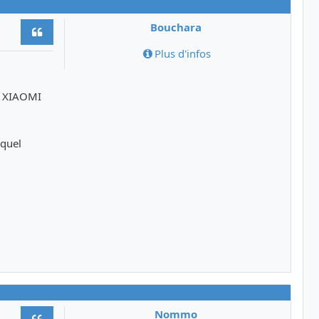
Bouchara
Citer
Plus d'infos
on XIAOMI
equel
Nommo
Citer