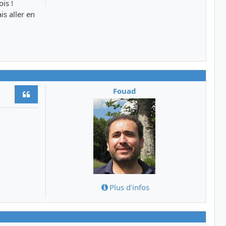
is !
is aller en
Fouad
Citer
Plus d'infos