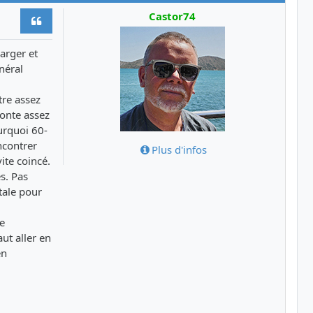
Castor74
Citer
arger et
néral
tre assez
monte assez
urquoi 60-
ncontrer
Plus d'infos
ite coincé.
es. Pas
tale pour
de
aut aller en
en