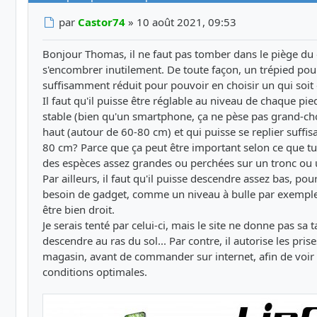
Message
par
Castor74
»
10 août 2021, 09:53
Bonjour Thomas, il ne faut pas tomber dans le piège du
s'encombrer inutilement. De toute façon, un trépied po
suffisamment réduit pour pouvoir en choisir un qui soit «
Il faut qu'il puisse être réglable au niveau de chaque pied
stable (bien qu'un smartphone, ça ne pèse pas grand-cho
haut (autour de 60-80 cm) et qui puisse se replier suff
80 cm? Parce que ça peut être important selon ce que tu
des espèces assez grandes ou perchées sur un tronc ou u
Par ailleurs, il faut qu'il puisse descendre assez bas, po
besoin de gadget, comme un niveau à bulle par exemple,
être bien droit.
Je serais tenté par celui-ci, mais le site ne donne pas sa ta
descendre au ras du sol... Par contre, il autorise les prise
magasin, avant de commander sur internet, afin de voir su
conditions optimales.