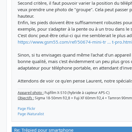
Second critère, il faut pouvoir varier la position du télé
veux prendre une photo de "groupe". Cela peut passer p
hauteur.
Enfin, les pieds doivent être suffisamment robustes pour 
exemple, pour s'adapter à la pente ou à un trou dans le s
C'est donc peut-être celui-ci qui me semblerait le plus a
https://www.gsm55.com/ref/50674-mini-tr ... t-pro.htm
Sinon, si tu envisages quand même l'achat d'un appareil ph
bonne qualité, mais c'est évidemment un peu plus gros qu'
adaptateur pour téléphone portable, en attendant d'inve
Attendons de voir ce qu'en pense Laurent, notre spéciali
Appareil photo :
Fujifilm X-S10 (hybride à capteur APS-C)
Objectifs :
Sigma 18-50mm f/2,8 + Fuji XF 60mm f/2,4 + Tamron 90mm
Page Flickr
Page iNaturalist
Re: Trépied pour smartphone