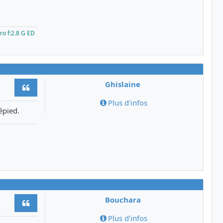
ro f:2.8 G ED
Ghislaine
Citer
Plus d'infos
épied.
Bouchara
Citer
Plus d'infos