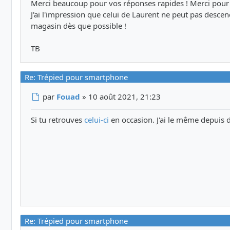
Merci beaucoup pour vos réponses rapides ! Merci pour 
J'ai l'impression que celui de Laurent ne peut pas descen
magasin dès que possible !
TB
Re: Trépied pour smartphone
Message
par
Fouad
»
10 août 2021, 21:23
Si tu retrouves
celui-ci
en occasion. J'ai le même depuis 
Re: Trépied pour smartphone