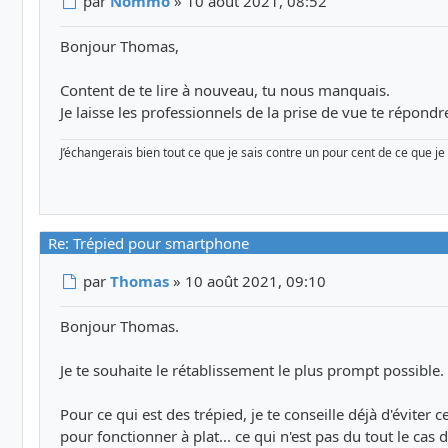
par
Nommo
»
10 août 2021, 08:52
Bonjour Thomas,
Content de te lire à nouveau, tu nous manquais.
Je laisse les professionnels de la prise de vue te répondr
J’échangerais bien tout ce que je sais contre un pour cent de ce que je n
Re: Trépied pour smartphone
Message
par
Thomas
»
10 août 2021, 09:10
Bonjour Thomas.
Je te souhaite le rétablissement le plus prompt possible.
Pour ce qui est des trépied, je te conseille déjà d'éviter c
pour fonctionner à plat... ce qui n'est pas du tout le cas 