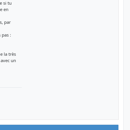
 si tu
le en
s, par
 pas :
e la très
r avec un