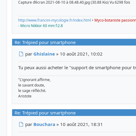
Capture d’écran 2021-08-10 à 08.48.40.jpg (30.88 Kio) Vu 6298 fois
http://www.francini-mycologie.fr/index.html
•
Myco-botaniste passion
- Micro Nikkor 60 mm f:2.8
Re: Trépied pour smartphone
Message
par
Ghislaine
»
10 août 2021, 10:02
Tu peux aussi acheter le "support de smartphone pour tré
"L'ignorant affirme,
le savant doute,
le sage réfléchit.
Aristote
Re: Trépied pour smartphone
Message
par
Bouchara
»
10 août 2021, 18:31