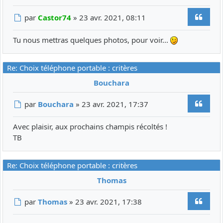
Citer
Message
par
Castor74
»
23 avr. 2021, 08:11
Tu nous mettras quelques photos, pour voir...
Re: Choix téléphone portable : critères
Bouchara
Citer
Message
par
Bouchara
»
23 avr. 2021, 17:37
Avec plaisir, aux prochains champis récoltés !
TB
Re: Choix téléphone portable : critères
Thomas
Citer
Message
par
Thomas
»
23 avr. 2021, 17:38