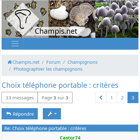
Champis.net
Champis.net
Forum
Champignons
Photographier les champignons
Choix téléphone portable : critères
Précédente
33 messages
Page
3
sur
3
1
2
3
Répondre
Re: Choix téléphone portable : critères
Castor74