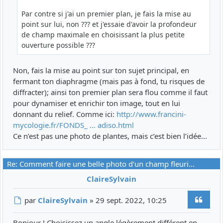
Par contre si j'ai un premier plan, je fais la mise au
point sur lui, non ??? et j'essaie d'avoir la profondeur
de champ maximale en choisissant la plus petite
ouverture possible ???
Non, fais la mise au point sur ton sujet principal, en
fermant ton diaphragme (mais pas à fond, tu risques de
diffracter); ainsi ton premier plan sera flou comme il faut
pour dynamiser et enrichir ton image, tout en lui
donnant du relief. Comme ici:
http://www.francini-
mycologie.fr/FONDS_ ... adiso.html
Ce n’est pas une photo de plantes, mais c’est bien l’idée...
Re: Comment faire une belle photo d'un champ fleuri...
ClaireSylvain
Citer
Message
par
ClaireSylvain
»
29 sept. 2022, 10:25
Bonjour ! Choisissez un angle légèrement différent en