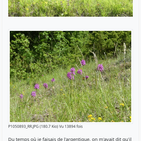
P1050893_RR.JPG (180.7 Kio) Vu 13894 fois
Du temps où je faisais de l'argentique, on m'avait dit qu'il