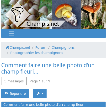
Champis.net
Champis.net
Forum
Champignons
Photographier les champignons
Comment faire une belle photo d'un
champ fleuri...
5 messages
Page
1
sur
1
Répondre
Comment faire une belle photo d'un champ fleuri...