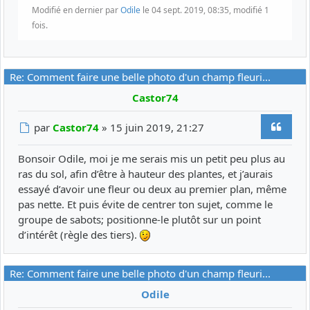
Modifié en dernier par
Odile
le 04 sept. 2019, 08:35, modifié 1
fois.
Re: Comment faire une belle photo d'un champ fleuri...
Castor74
Citer
Message
par
Castor74
»
15 juin 2019, 21:27
Bonsoir Odile, moi je me serais mis un petit peu plus au
ras du sol, afin d’être à hauteur des plantes, et j’aurais
essayé d’avoir une fleur ou deux au premier plan, même
pas nette. Et puis évite de centrer ton sujet, comme le
groupe de sabots; positionne-le plutôt sur un point
d’intérêt (règle des tiers).
Re: Comment faire une belle photo d'un champ fleuri...
Odile