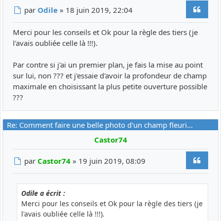
Citer
Message
par
Odile
»
18 juin 2019, 22:04
Merci pour les conseils et Ok pour la règle des tiers (je
l'avais oubliée celle là !!!).
Par contre si j'ai un premier plan, je fais la mise au point
sur lui, non ??? et j'essaie d'avoir la profondeur de champ
maximale en choisissant la plus petite ouverture possible
???
Re: Comment faire une belle photo d'un champ fleuri...
Castor74
Citer
Message
par
Castor74
»
19 juin 2019, 08:09
Odile a écrit :
Merci pour les conseils et Ok pour la règle des tiers (je
l'avais oubliée celle là !!!).