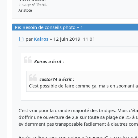
le sage réfléchit.
Aristote
Re: Besoin de conseils photo – 1
Message
par
Kairos
»
12 juin 2019, 11:01
Kairos a écrit :
castor74 a écrit :
C'est possible de faire comme ça, mais en zoomant av
C'est vrai pour la grande majorité des bridges. Mais c'étai
d'offrir une ouverture de 2,8 sur toute sa plage de 25 
évidemment pas transposable facilement à d'autres comp
Après, même avec son optique "magique", ça reste un APN 