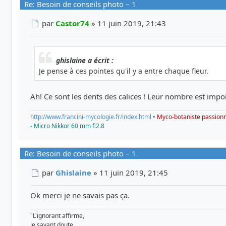
Re: Besoin de conseils photo – 1
Message
par
Castor74
»
11 juin 2019, 21:43
ghislaine a écrit :
Je pense à ces pointes qu'il y a entre chaque fleur.
Ah! Ce sont les dents des calices ! Leur nombre est impor
http://www.francini-mycologie.fr/index.html
•
Myco-botaniste passion
- Micro Nikkor 60 mm f:2.8
Re: Besoin de conseils photo – 1
Message
par
Ghislaine
»
11 juin 2019, 21:45
Ok merci je ne savais pas ça.
"L'ignorant affirme,
le savant doute,