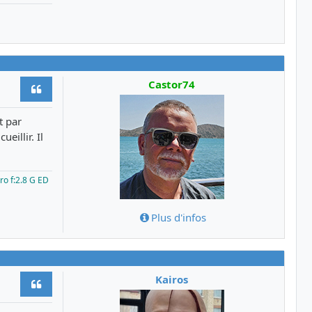
Castor74
Citer
t par
eillir. Il
ro f:2.8 G ED
Plus d'infos
Kairos
Citer