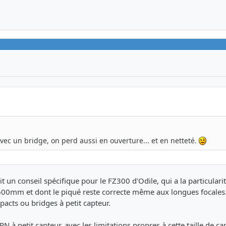
ec un bridge, on perd aussi en ouverture... et en netteté.
t un conseil spécifique pour le FZ300 d'Odile, qui a la particularit
à 600mm et dont le piqué reste correcte même aux longues focales.
acts ou bridges à petit capteur.
à petit capteur, avec les limitations propres à cette taille de ca