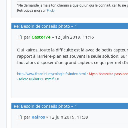
“Ne demande jamais ton chemin à quelqu'un qui le connaît, car tu ne 
Retrouvez moi sur
Flickr
Re: Besoin de conseils photo – 1
Message
par
Castor74
»
12 juin 2019, 11:16
Oui kairos, toute la difficulté est là avec de petits capteu
rapport à l’arrière-plan est souvent la seule solution. Sur 
faut alors disposer d’un grand capteur, ce qui permet d’a
http://www.francini-mycologie.fr/index.html
•
Myco-botaniste passion
- Micro Nikkor 60 mm f:2.8
Re: Besoin de conseils photo – 1
Message
par
Kairos
»
12 juin 2019, 11:39