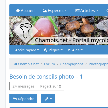
Accueil
Espèces
Articles
Champis.net
- Portail myco
Accès rapide
Règles
Aide
Champis.net
Forum
Champignons
Photograph
Besoin de conseils photo – 1
24 messages
Page
2
sur
2
Répondre