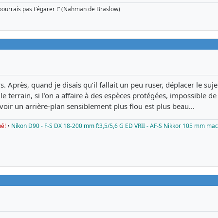
pourrais pas t'égarer !” (Nahman de Braslow)
rs. Après, quand je disais qu’il fallait un peu ruser, déplacer le suje
le terrain, si l’on a affaire à des espèces protégées, impossible de cu
voir un arrière-plan sensiblement plus flou est plus beau...
né!
•
Nikon D90 - F-S DX 18-200 mm f:3,5/5,6 G ED VRII - AF-S Nikkor 105 mm mac