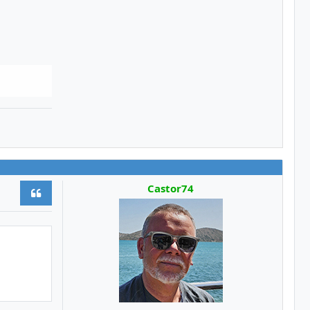
Castor74
Citer