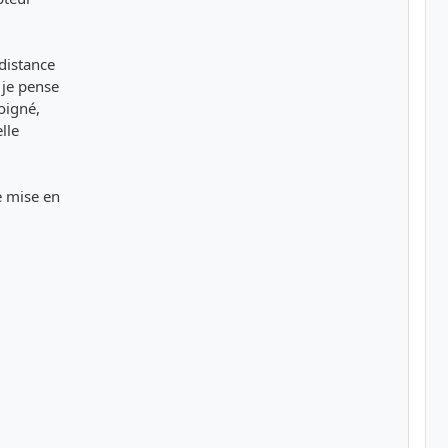
(distance
je pense
loigné,
lle
e mise en