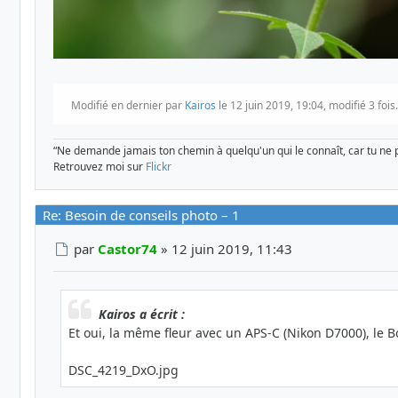
Modifié en dernier par
Kairos
le 12 juin 2019, 19:04, modifié 3 fois.
“Ne demande jamais ton chemin à quelqu'un qui le connaît, car tu ne 
Retrouvez moi sur
Flickr
Re: Besoin de conseils photo – 1
Message
par
Castor74
»
12 juin 2019, 11:43
Kairos a écrit :
Et oui, la même fleur avec un APS-C (Nikon D7000), le Bo
DSC_4219_DxO.jpg