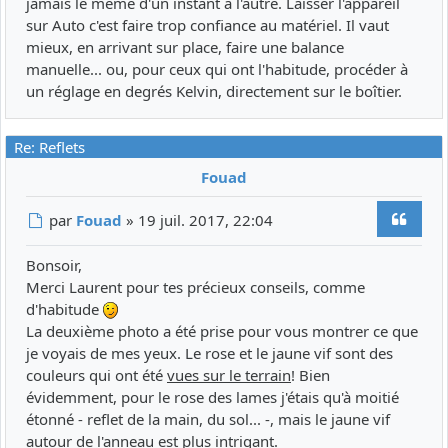
jamais le même d'un instant à l'autre. Laisser l'appareil
sur Auto c'est faire trop confiance au matériel. Il vaut
mieux, en arrivant sur place, faire une balance
manuelle... ou, pour ceux qui ont l'habitude, procéder à
un réglage en degrés Kelvin, directement sur le boîtier.
Re: Reflets
Fouad
Citer
Message
par
Fouad
»
19 juil. 2017, 22:04
Bonsoir,
Merci Laurent pour tes précieux conseils, comme
d'habitude
La deuxième photo a été prise pour vous montrer ce que
je voyais de mes yeux. Le rose et le jaune vif sont des
couleurs qui ont été
vues sur le terrain
! Bien
évidemment, pour le rose des lames j'étais qu'à moitié
étonné - reflet de la main, du sol... -, mais le jaune vif
autour de l'anneau est plus intrigant.