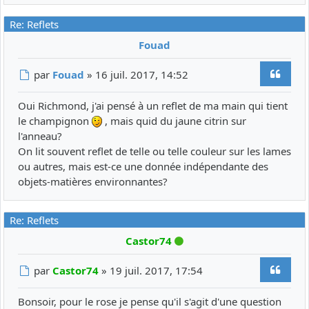
Re: Reflets
Fouad
Citer
Message
par
Fouad
»
16 juil. 2017, 14:52
Oui Richmond, j'ai pensé à un reflet de ma main qui tient
le champignon
, mais quid du jaune citrin sur
l'anneau?
On lit souvent reflet de telle ou telle couleur sur les lames
ou autres, mais est-ce une donnée indépendante des
objets-matières environnantes?
Re: Reflets
En ligne
Castor74
Citer
Message
par
Castor74
»
19 juil. 2017, 17:54
Bonsoir, pour le rose je pense qu'il s'agit d'une question