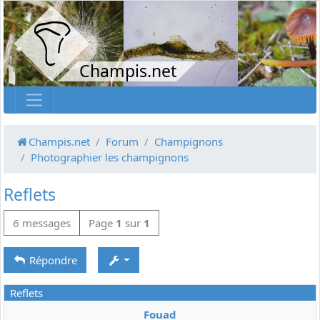
Champis.net
Champis.net
Forum
Champignons
Photographier les champignons
Reflets
6 messages
Page
1
sur
1
Répondre
Reflets
Fouad