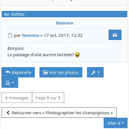
Re: Reflets
Nommo
Citer
Message
par
Nommo
»
17 oct. 2017, 12:32
Bonjour,
Le passage d’une aurore boréale?
Répondre
Voir les photos
6 messages
Page
1
sur
1
Retourner vers « Photographier les champignons »
Aller à