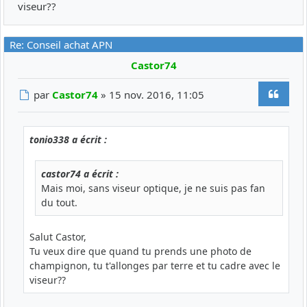
viseur??
Re: Conseil achat APN
Castor74
Citer
Message
par
Castor74
»
15 nov. 2016, 11:05
tonio338 a écrit :
castor74 a écrit :
Mais moi, sans viseur optique, je ne suis pas fan
du tout.
Salut Castor,
Tu veux dire que quand tu prends une photo de
champignon, tu t'allonges par terre et tu cadre avec le
viseur??