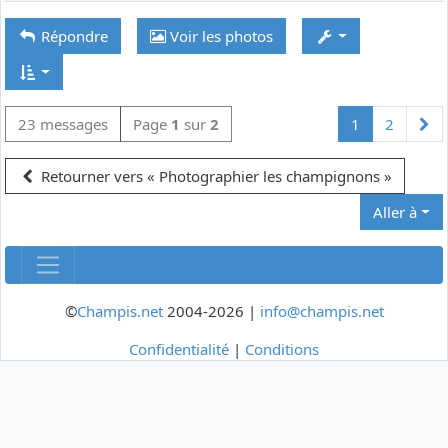
Répondre
Voir les photos
Su
23 messages
Page
1
sur
2
1
2
Retourner vers « Photographier les champignons »
Aller à
©
Champis.net
2004-2026 |
info@champis.net
Confidentialité
|
Conditions