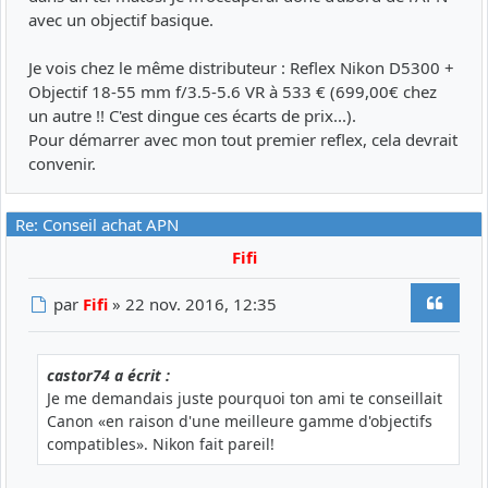
avec un objectif basique.
Je vois chez le même distributeur : Reflex Nikon D5300 +
Objectif 18-55 mm f/3.5-5.6 VR à 533 € (699,00€ chez
un autre !! C'est dingue ces écarts de prix...).
Pour démarrer avec mon tout premier reflex, cela devrait
convenir.
Re: Conseil achat APN
Fifi
Citer
Message
par
Fifi
»
22 nov. 2016, 12:35
castor74 a écrit :
Je me demandais juste pourquoi ton ami te conseillait
Canon «en raison d'une meilleure gamme d'objectifs
compatibles». Nikon fait pareil!