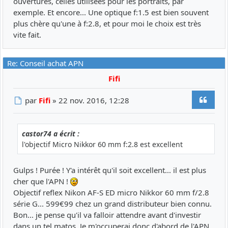
ouvertures, celles utilisées pour les portraits, par
exemple. Et encore... Une optique f:1.5 est bien souvent
plus chère qu'une à f:2.8, et pour moi le choix est très
vite fait.
Re: Conseil achat APN
Fifi
Citer
Message
par
Fifi
»
22 nov. 2016, 12:28
castor74 a écrit :
l'objectif Micro Nikkor 60 mm f:2.8 est excellent
Gulps ! Purée ! Y'a intérêt qu'il soit excellent... il est plus
cher que l'APN !
Objectif reflex Nikon AF-S ED micro Nikkor 60 mm f/2.8
série G... 599€99 chez un grand distributeur bien connu.
Bon... je pense qu'il va falloir attendre avant d'investir
dans un tel matos. Je m'occuperai donc d'abord de l'APN