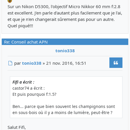
Sur un Nikon D5300, l'objectif Micro Nikkor 60 mm f:2.8
est excellent. J'en parle d'autant plus facilement que je l'ai,
et que je n'en changerait sûrement pas pour un autre.
Quel piqué!!!
Re: Conseil achat APN
tonio338
Citer
Message
par
tonio338
»
21 nov. 2016, 16:51
Fifi a écrit :
castor74 a écrit :
Et puis pourquoi f:1.5?
Ben... parce que bien souvent les champignons sont
en sous-bois où il y a moins de lumière, peut-être ?
Salut Fifi,