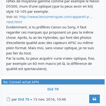
reflex de moyenne gamme comme par exemple le Nikon
D5300, muni d'une optique (que tu peux avoir en kit)
style 18-105 par exemple.
Voir ici:
http://www.lesnumeriques.com/appareil-p ...
/test.html
Evidemment, si tu préfères Canon ou Sony, il faut
regarder ces marques qui proposent un peu la même
chose. Après, tu as les Hybrides, qui font des photos
d'excellente qualité avec des capteurs APSC ou même
plein format. Mais moi, sans viseur optique, je ne suis
pas fan du tout.
Par la suite, tu peux acquérir «une vraie» optique, fixe,
par exemple un 60 mm macro (et là, la différence de
qualité est spectaculaire).
Re: Conseil achat APN
Did 70
Citer
Message
par
Did 70
»
15 nov. 2016, 10:46