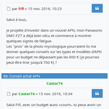
Citer
Message
par
Fifi
»
15 nov. 2016, 10:23
Salut à tous,
je projette d'investir dans un nouvel APN, mon Panasonic
DMC-FZ7 a déjà bien vécu et commence à montrer
quelques signes de fatigue.
Les "pros" de la photo mycologique pourraient-ils me
donner quelques conseils sur les types et modèles d'APN
pour un budget ne dépassant pas les 600 € (je pourrais
peut-être tirer jusqu'à 700 €) ?
Re: Conseil achat APN
Castor74
Citer
Message
par
Castor74
»
15 nov. 2016, 10:34
Salut Fifi, avec un budget aussi «court», tu peux avoir un