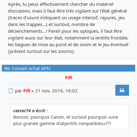
Après, tu peux effectivement chercher du matériel
d'occasion, mais il faut être très vigilant sur l'état général
(traces d'usure indiquant un usage intensif, rayures, jeu
dans les trappes...) et surtout, nombre de
déclenchements...! Pareil pour les optiques, il faut être
vigilant aussi sur leur état, notamment la lentille frontale,
les bagues de mise au point et de zoom et le jeu éventuel
(présent surtout sur les zooms).
Re: Conseil achat APN
Fifi
Citer
Message
par
Fifi
»
21 nov. 2016, 16:02
castor74 a écrit :
Bonsoir, pourquoi Canon, et surtout pourquoi «une
plus grande gamme d'objectifs compatibles»???