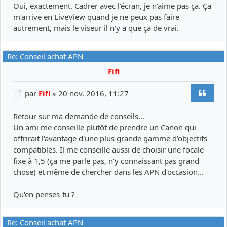
Oui, exactement. Cadrer avec l'écran, je n'aime pas ça. Ça
m'arrive en LiveView quand je ne peux pas faire
autrement, mais le viseur il n'y a que ça de vrai.
Re: Conseil achat APN
Fifi
Citer
Message
par
Fifi
»
20 nov. 2016, 11:27
Retour sur ma demande de conseils...
Un ami me conseille plutôt de prendre un Canon qui
offrirait l'avantage d'une plus grande gamme d'objectifs
compatibles. Il me conseille aussi de choisir une focale
fixe à 1,5 (ça me parle pas, n'y connaissant pas grand
chose) et même de chercher dans les APN d'occasion...
Qu'en penses-tu ?
Re: Conseil achat APN