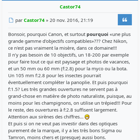
Castor74
Citer
Message
par
Castor74
»
20 nov. 2016, 21:19
Bonsoir, pourquoi Canon, et surtout
pourquoi
«une plus
grande gamme d'objectifs compatibles»??? Chez Nikon,
ce n'est pas vraiment la misère, dans ce domaine!!!
Il n'y pas besoin de 10 objectifs, un 18-200 par exemple
pour faire tout ce qui est paysage et photos de vacances,
et un 50 mm ou 60 mm (f:2.8) pour la myco ou la bota.
Un 105 mm f:2.8 pour les insectes pourrait
éventuellement compléter la panoplie. Et puis pourquoi
f:1.5? Les très grandes ouvertures ne servent pas à
grand-chose en matière de photo naturaliste, puisque, au
moins pour les champignons, on utilise un trépied!!! Pour
le reste, des ouvertures à f:2.8 suffisent largement.
Attention aux sirènes des chiffres...
Et puis si on ne veut pas investir dans des optiques
purement de la marque, il y a les très bons Sigma ou
Tamron, moins chers et (presque) aussi bons.