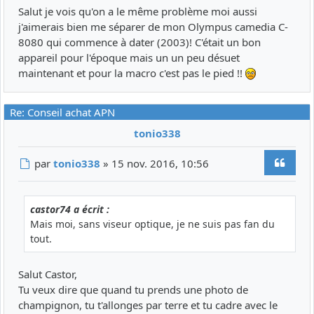
Salut je vois qu'on a le même problème moi aussi
j'aimerais bien me séparer de mon Olympus camedia C-
8080 qui commence à dater (2003)! C'était un bon
appareil pour l'époque mais un un peu désuet
maintenant et pour la macro c'est pas le pied !!
Re: Conseil achat APN
tonio338
Citer
Message
par
tonio338
»
15 nov. 2016, 10:56
castor74 a écrit :
Mais moi, sans viseur optique, je ne suis pas fan du
tout.
Salut Castor,
Tu veux dire que quand tu prends une photo de
champignon, tu t'allonges par terre et tu cadre avec le