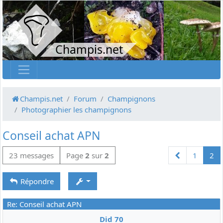
Champis.net
Champis.net
Forum
Champignons
Photographier les champignons
Conseil achat APN
Précédente
23 messages
Page
2
sur
2
1
2
Répondre
Re: Conseil achat APN
Did 70