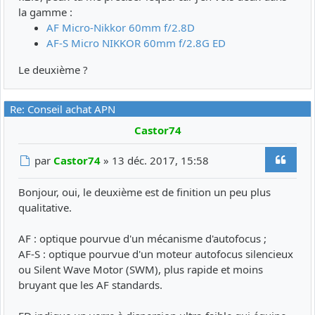
la gamme :
AF Micro-Nikkor 60mm f/2.8D
AF-S Micro NIKKOR 60mm f/2.8G ED
Le deuxième ?
Re: Conseil achat APN
Castor74
Citer
Message
par
Castor74
»
13 déc. 2017, 15:58
Bonjour, oui, le deuxième est de finition un peu plus
qualitative.
AF : optique pourvue d'un mécanisme d'autofocus ;
AF-S : optique pourvue d'un moteur autofocus silencieux
ou Silent Wave Motor (SWM), plus rapide et moins
bruyant que les AF standards.