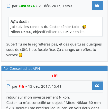
Citer
Message
par
Castor74
»
21 déc. 2016, 14:53
Fifi a écrit :
J'ai suivi les conseils du Castor sénior Lolo...
Nikon D5300, objectif Nikkor 18-105 VR en kit.
Super! Tu ne le regretteras pas, et dès que tu as quelques
sous de côté, hop, focale fixe. Ça change, un reflex, tu
verras!
Re: Conseil achat APN
Fifi
Citer
Message
par
Fifi
»
13 déc. 2017, 15:41
retour sur mon investissement Nikon.
Castor, tu m'as conseillé un objectif Micro Nikkor 60 mm
f:2.8, peux-tu me préciser lequel car j'en vois deux dans