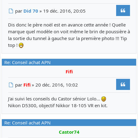
Citer
Message
par
Did 70
»
19 déc. 2016, 20:05
Dis donc le père noël est en avance cette année ! Quelle
marque quel modèle on voit même le brin de poussière à
la sortie du tunnel à gauche sur la première photo !!! Tip
top !
Re: Conseil achat APN
Fifi
Citer
Message
par
Fifi
»
20 déc. 2016, 10:02
J'ai suivi les conseils du Castor sénior Lolo...
Nikon D5300, objectif Nikkor 18-105 VR en kit.
Re: Conseil achat APN
Castor74