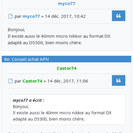
myco77
Citer
Message
par
myco77
»
14 déc. 2017, 10:42
Bonjour,
Il existe aussi le 40mm micro nikkor au format DX
adapté au D5300, bien moins chère.
Re: Conseil achat APN
Castor74
Citer
Message
par
Castor74
»
14 déc. 2017, 11:06
myco77 a écrit :
Bonjour,
Il existe aussi le 40mm micro nikkor au format DX
adapté au D5300, bien moins chère.