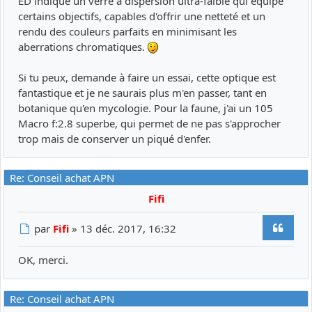
ED indique un verre à dispersion ultra-faible qui équipe
certains objectifs, capables d'offrir une netteté et un
rendu des couleurs parfaits en minimisant les
aberrations chromatiques.
Si tu peux, demande à faire un essai, cette optique est
fantastique et je ne saurais plus m'en passer, tant en
botanique qu'en mycologie. Pour la faune, j'ai un 105
Macro f:2.8 superbe, qui permet de ne pas s'approcher
trop mais de conserver un piqué d'enfer.
Re: Conseil achat APN
Fifi
Citer
Message
par
Fifi
»
13 déc. 2017, 16:32
OK, merci.
Re: Conseil achat APN