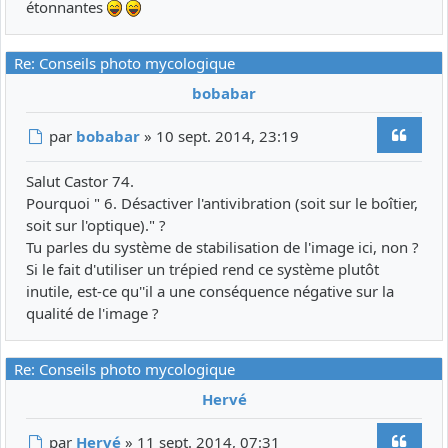
étonnantes
Re: Conseils photo mycologique
bobabar
Citer
Message
par
bobabar
»
10 sept. 2014, 23:19
Salut Castor 74.
Pourquoi " 6. Désactiver l'antivibration (soit sur le boîtier,
soit sur l'optique)." ?
Tu parles du système de stabilisation de l'image ici, non ?
Si le fait d'utiliser un trépied rend ce système plutôt
inutile, est-ce qu''il a une conséquence négative sur la
qualité de l'image ?
Re: Conseils photo mycologique
Hervé
Citer
Message
par
Hervé
»
11 sept. 2014, 07:31