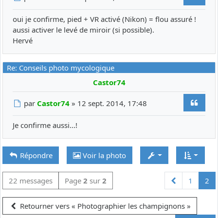
oui je confirme, pied + VR activé (Nikon) = flou assuré !
aussi activer le levé de miroir (si possible).
Hervé
Re: Conseils photo mycologique
Castor74
Citer
Message
par
Castor74
»
12 sept. 2014, 17:48
Je confirme aussi...!
Répondre
Voir la photo
Précédente
22 messages
Page
2
sur
2
1
2
Retourner vers « Photographier les champignons »