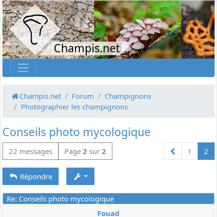
Champis.net
Champis.net
Forum
Champignons
Photographier les champignons
Conseils photo mycologique
Précédente
22 messages
Page
2
sur
2
1
2
Répondre
Re: Conseils photo mycologique
Fouad