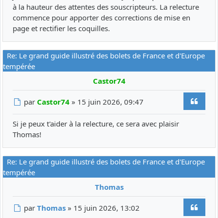
à la hauteur des attentes des souscripteurs. La relecture
commence pour apporter des corrections de mise en
page et rectifier les coquilles.
Re: Le grand guide illustré des bolets de France et d'Europe
tempérée
Castor74
Citer
Message
par
Castor74
»
15 juin 2026, 09:47
Si je peux t'aider à la relecture, ce sera avec plaisir
Thomas!
Re: Le grand guide illustré des bolets de France et d'Europe
tempérée
Thomas
Citer
Message
par
Thomas
»
15 juin 2026, 13:02