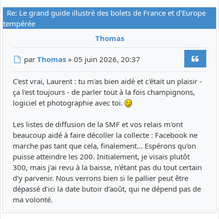
Re: Le grand guide illustré des bolets de France et d'Europe
tempérée
Thomas
Citer
Message
par
Thomas
»
05 juin 2026, 20:37
C'est vrai, Laurent : tu m'as bien aidé et c'était un plaisir -
ça l'est toujours - de parler tout à la fois champignons,
logiciel et photographie avec toi.
Les listes de diffusion de la SMF et vos relais m'ont
beaucoup aidé à faire décoller la collecte : Facebook ne
marche pas tant que cela, finalement... Espérons qu'on
puisse atteindre les 200. Initialement, je visais plutôt
300, mais j'ai revu à la baisse, n'étant pas du tout certain
d'y parvenir. Nous verrons bien si le pallier peut être
dépassé d'ici la date butoir d'août, qui ne dépend pas de
ma volonté.