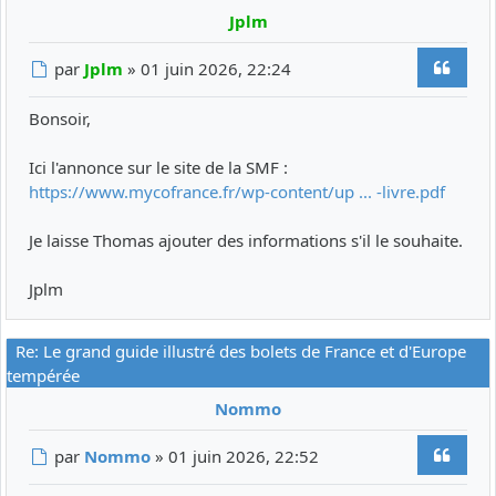
Jplm
Citer
Message
par
Jplm
»
01 juin 2026, 22:24
Bonsoir,
Ici l'annonce sur le site de la SMF :
https://www.mycofrance.fr/wp-content/up ... -livre.pdf
Je laisse Thomas ajouter des informations s'il le souhaite.
Jplm
Re: Le grand guide illustré des bolets de France et d'Europe
tempérée
Nommo
Citer
Message
par
Nommo
»
01 juin 2026, 22:52