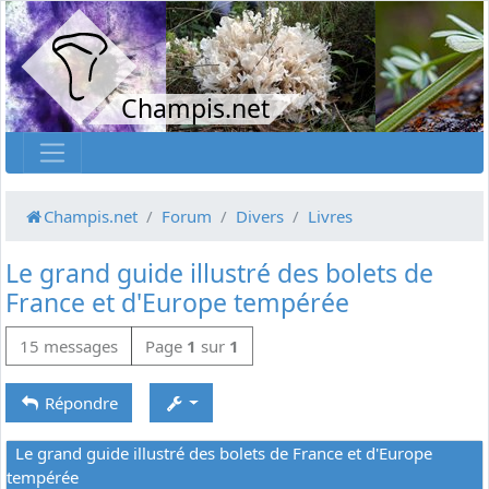
Champis.net
Champis.net
Forum
Divers
Livres
Le grand guide illustré des bolets de
France et d'Europe tempérée
15 messages
Page
1
sur
1
Répondre
Le grand guide illustré des bolets de France et d'Europe
tempérée