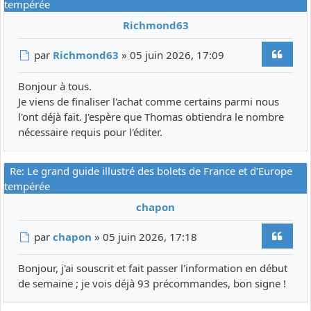
tempérée
Richmond63
Citer
Message
par
Richmond63
»
05 juin 2026, 17:09
Bonjour à tous.
Je viens de finaliser l'achat comme certains parmi nous
l'ont déjà fait. J'espère que Thomas obtiendra le nombre
nécessaire requis pour l'éditer.
Re: Le grand guide illustré des bolets de France et d'Europe
tempérée
chapon
Citer
Message
par
chapon
»
05 juin 2026, 17:18
Bonjour, j'ai souscrit et fait passer l'information en début
de semaine ; je vois déjà 93 précommandes, bon signe !