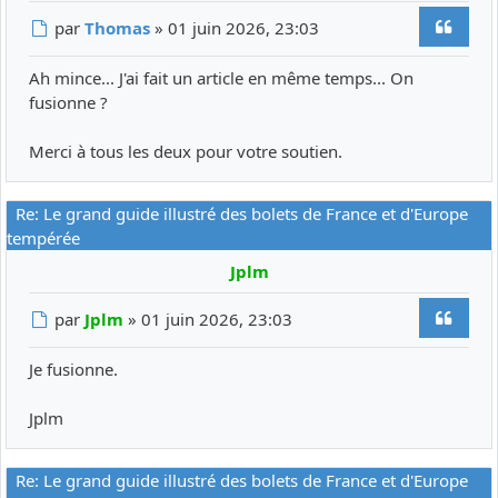
Citer
Message
par
Thomas
»
01 juin 2026, 23:03
Ah mince... J'ai fait un article en même temps... On
fusionne ?
Merci à tous les deux pour votre soutien.
Re: Le grand guide illustré des bolets de France et d'Europe
tempérée
Jplm
Citer
Message
par
Jplm
»
01 juin 2026, 23:03
Je fusionne.
Jplm
Re: Le grand guide illustré des bolets de France et d'Europe