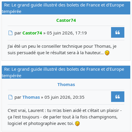
Re: Le grand guide illustré des bolets de France et d'Europe
tempérée
Castor74
Citer
Message
par
Castor74
»
05 juin 2026, 17:19
J'ai été un peu le conseiller technique pour Thomas, je
suis persuadé que le résultat sera à la hauteur…
Re: Le grand guide illustré des bolets de France et d'Europe
tempérée
Thomas
Citer
Message
par
Thomas
»
05 juin 2026, 20:35
C'est vrai, Laurent : tu m'as bien aidé et c'était un plaisir -
ça l'est toujours - de parler tout à la fois champignons,
logiciel et photographie avec toi.