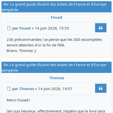
Re: Le grand guide illustré des bolets de France et d'Europe
tempérée
Fouad
Citer
Message
par
Fouad
»
14 juin 2026, 15:55
236 précommandes ! Je pense que les 300 escomptées
seront atteintes d'ici la fin de l'été.
Bravo, Thomas ;)
Re: Le grand guide illustré des bolets de France et d'Europe
tempérée
Thomas
Citer
Message
par
Thomas
»
14 juin 2026, 19:57
Merci Fouad !
J'en suis heureux, effectivement. J'espère que le livre sera