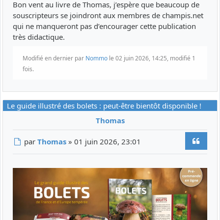
Bon vent au livre de Thomas, j’espère que beaucoup de
souscripteurs se joindront aux membres de champis.net
qui ne manqueront pas d’encourager cette publication
très didactique.
Modifié en dernier par
Nommo
le 02 juin 2026, 14:25, modifié 1
fois.
Le guide illustré des bolets : peut-être bientôt disponible !
Thomas
Citer
Message
par
Thomas
»
01 juin 2026, 23:01