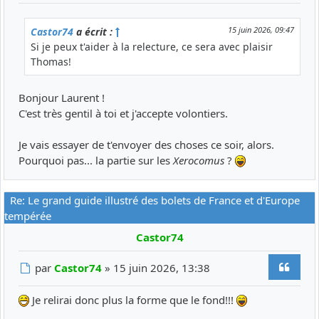
15 juin 2026, 09:47
Castor74
a écrit :
Si je peux t'aider à la relecture, ce sera avec plaisir
Thomas!
Bonjour Laurent !
C'est très gentil à toi et j'accepte volontiers.
Je vais essayer de t'envoyer des choses ce soir, alors.
Pourquoi pas... la partie sur les
Xerocomus
?
Re: Le grand guide illustré des bolets de France et d'Europe
tempérée
Castor74
Citer
Message
par
Castor74
»
15 juin 2026, 13:38
Je relirai donc plus la forme que le fond!!!