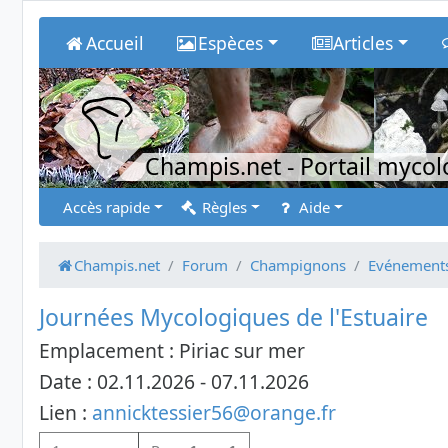
Accueil
Espèces
Articles
Champis.net
- Portail myco
Accès rapide
Règles
Aide
Champis.net
Forum
Champignons
Evénements
Journées Mycologiques de l'Estuaire
Emplacement : Piriac sur mer
Date : 02.11.2026 - 07.11.2026
Lien :
annicktessier56@orange.fr