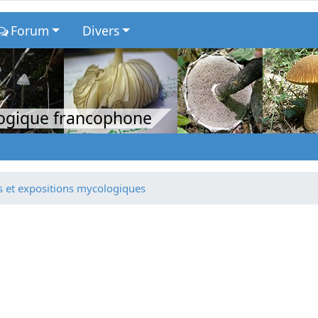
Forum
Divers
logique francophone
 et expositions mycologiques