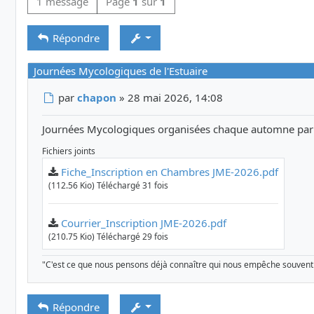
1 message
Page
1
sur
1
Répondre
Journées Mycologiques de l'Estuaire
Message
par
chapon
»
28 mai 2026, 14:08
Journées Mycologiques organisées chaque automne par 
Fichiers joints
Fiche_Inscription en Chambres JME-2026.pdf
(112.56 Kio) Téléchargé 31 fois
Courrier_Inscription JME-2026.pdf
(210.75 Kio) Téléchargé 29 fois
"C'est ce que nous pensons déjà connaître qui nous empêche souvent
Répondre