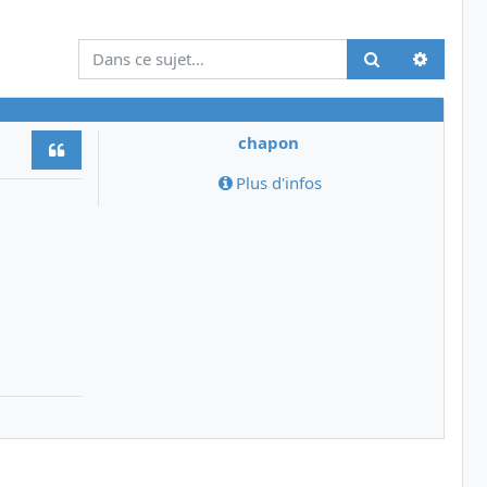
Recher
Rechercher
chapon
Citer
Plus d'infos