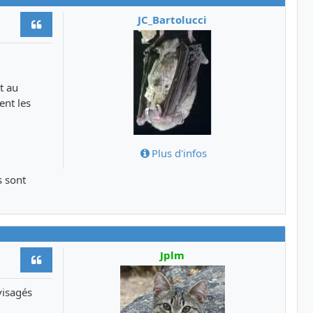
JC_Bartolucci
Citer
t au
ent les
Plus d'infos
s sont
Jplm
Citer
visagés