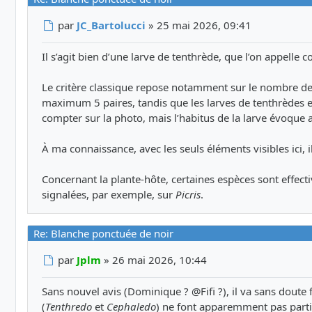
Message
par
JC_Bartolucci
»
25 mai 2026, 09:41
Il s’agit bien d’une larve de tenthrède, que l’on appelle
Le critère classique repose notamment sur le nombre de 
maximum 5 paires, tandis que les larves de tenthrèdes e
compter sur la photo, mais l’habitus de la larve évoque 
À ma connaissance, avec les seuls éléments visibles ici, il
Concernant la plante-hôte, certaines espèces sont effect
signalées, par exemple, sur
Picris
.
Re: Blanche ponctuée de noir
Message
par
Jplm
»
26 mai 2026, 10:44
Sans nouvel avis (Dominique ? @
Fifi
?), il va sans doute
(
Tenthredo
et
Cephaledo
) ne font apparemment pas parti