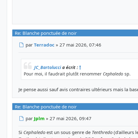
Re: Blanche ponctuée de noir
Message
par
Terradoc
»
27 mai 2026, 07:46
JC_Bartolucci
a écrit :
Pour moi, il faudrait plutôt renommer
Cephaledo
sp.
Je pense aussi sauf avis contraires ultérieurs mais la b
Re: Blanche ponctuée de noir
Message
par
Jplm
»
27 mai 2026, 09:47
Si
Cephaledo
est un sous genre de
Tenthredo
(d'ailleurs 