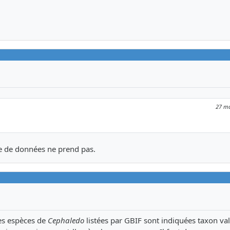
27 ma
ase de données ne prend pas.
les espèces de
Cephaledo
listées par GBIF sont indiquées taxon va