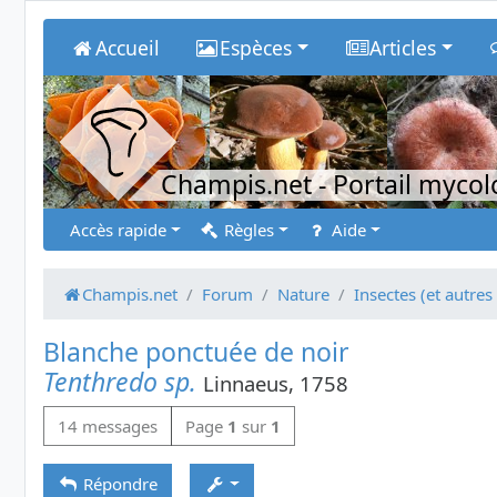
Accueil
Espèces
Articles
Champis.net
- Portail myco
Accès rapide
Règles
Aide
Champis.net
Forum
Nature
Insectes (et autres
Blanche ponctuée de noir
Tenthredo sp.
Linnaeus, 1758
14 messages
Page
1
sur
1
Répondre