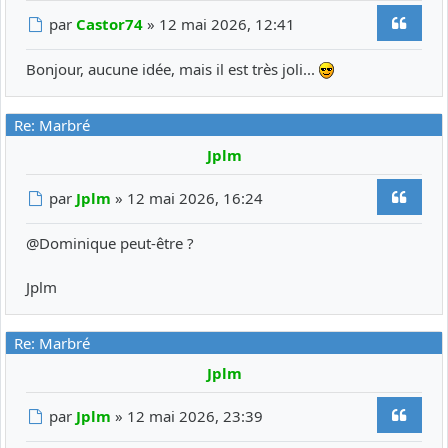
Citer
Message
par
Castor74
»
12 mai 2026, 12:41
Bonjour, aucune idée, mais il est très joli...
Re: Marbré
Jplm
Citer
Message
par
Jplm
»
12 mai 2026, 16:24
@
Dominique
peut-être ?
Jplm
Re: Marbré
Jplm
Citer
Message
par
Jplm
»
12 mai 2026, 23:39