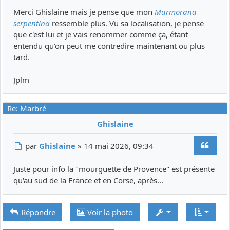
Merci Ghislaine mais je pense que mon
Marmorana
serpentina
ressemble plus. Vu sa localisation, je pense
que c'est lui et je vais renommer comme ça, étant
entendu qu'on peut me contredire maintenant ou plus
tard.
Jplm
Re: Marbré
Ghislaine
Citer
Message
par
Ghislaine
»
14 mai 2026, 09:34
Juste pour info la "mourguette de Provence" est présente
qu'au sud de la France et en Corse, après...
Répondre
Voir la photo