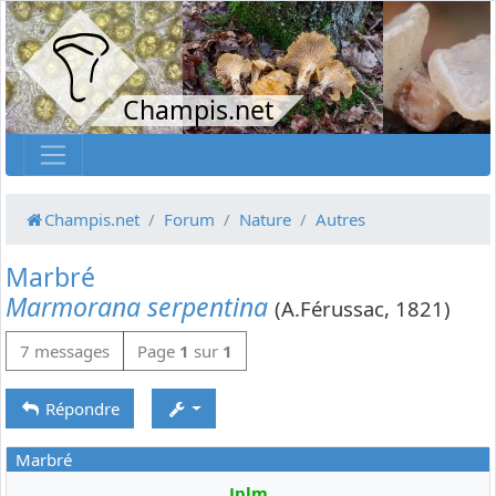
Champis.net
Champis.net
Forum
Nature
Autres
Marbré
Marmorana serpentina
(A.Férussac, 1821)
7 messages
Page
1
sur
1
Répondre
Marbré
Jplm