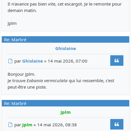
Il n'avance pas bien vite, cet escargot. Je le remonte pour
demain matin.
Jplm
Re: Marbré
Ghislaine
Citer
Message
par
Ghislaine
»
14 mai 2026, 07:00
Bonjour Jplm.
Je trouve
Eobania vermiculata
qui lui ressemble, c'est
peut-être une piste.
Re: Marbré
Jplm
Citer
Message
par
Jplm
»
14 mai 2026, 08:38