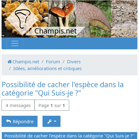
Champis.net
Champis.net
Forum
Divers
Idées, améliorations et critiques
Possibilité de cacher l'espèce dans la
catégorie "Qui Suis-je ?"
4 messages
Page
1
sur
1
Répondre
Possibilité de cacher l'espèce dans la catégorie "Qui Suis-je ?"