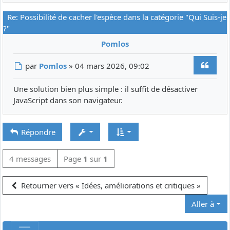
Re: Possibilité de cacher l'espèce dans la catégorie "Qui Suis-je
?"
Pomlos
Citer
Message
par
Pomlos
»
04 mars 2026, 09:02
Une solution bien plus simple : il suffit de désactiver
JavaScript dans son navigateur.
Répondre
4 messages
Page
1
sur
1
Retourner vers « Idées, améliorations et critiques »
Aller à