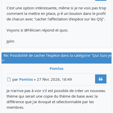
C'est une option intéressante, même si je ne vois pas trop
comment la mettre en place, p-ê un bouton dans le profil
de chacun avec "cacher l'affectation d'espèce sur les QSJ".
Voyons si @
Félicien
répond et quoi.
Jplm
Re: Possibilité de cacher l'espèce dans la catégorie "Qui Suis-je
?"
Pomlos
Citer
Message
par
Pomlos
»
27 févr. 2026, 18:49
Je n'arrive pas à voir s'il est possible de créer un nouveau
thème qui serait une copie du thème de base avec la
différence que j'ai évoqué et sélectionnable par les
membres.