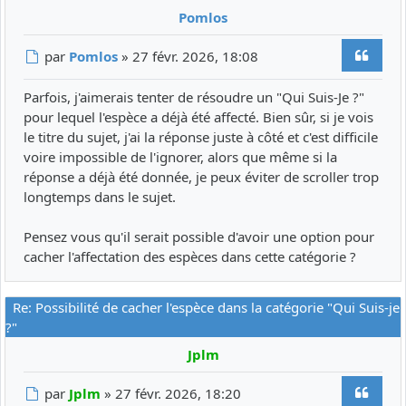
Pomlos
Citer
Message
par
Pomlos
»
27 févr. 2026, 18:08
Parfois, j'aimerais tenter de résoudre un "Qui Suis-Je ?"
pour lequel l'espèce a déjà été affecté. Bien sûr, si je vois
le titre du sujet, j'ai la réponse juste à côté et c'est difficile
voire impossible de l'ignorer, alors que même si la
réponse a déjà été donnée, je peux éviter de scroller trop
longtemps dans le sujet.
Pensez vous qu'il serait possible d'avoir une option pour
cacher l'affectation des espèces dans cette catégorie ?
Re: Possibilité de cacher l'espèce dans la catégorie "Qui Suis-je
?"
Jplm
Citer
Message
par
Jplm
»
27 févr. 2026, 18:20