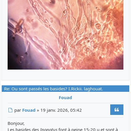
Re: Ou sont passés les basides? I.Rickii. laghouat.
Fouad
Citer
Message
par
Fouad
»
19 janv. 2026, 05:42
Bonjour,
Les basides des
Inonotus
font à peine 15-20 µ et sont à