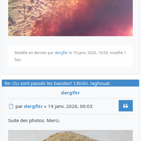
Modifié en dernier par
dergfitr
le 19 janv. 2026, 16:59, modifié 1
fois.
Re: Ou sont passés les basides? I.Rickii. laghouat.
dergfitr
Citer
Message
par
dergfitr
»
19 janv. 2026, 00:03
Suite des photos. Merci.