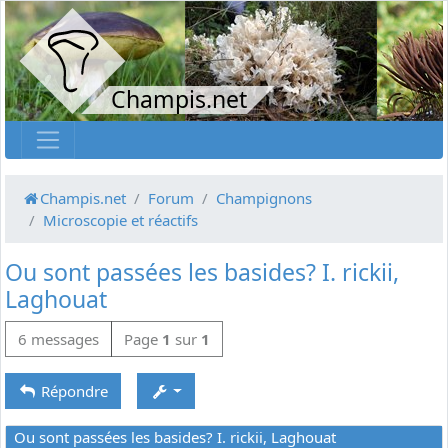
Champis.net
Champis.net
Forum
Champignons
Microscopie et réactifs
Ou sont passées les basides? I. rickii,
Laghouat
6 messages
Page
1
sur
1
Répondre
Ou sont passées les basides? I. rickii, Laghouat