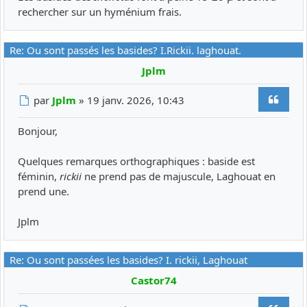
rechercher sur un hyménium frais.
Re: Ou sont passés les basides? I.Rickii. laghouat.
Jplm
Citer
Message
par
Jplm
»
19 janv. 2026, 10:43
Bonjour,
Quelques remarques orthographiques : baside est
féminin,
rickii
ne prend pas de majuscule, Laghouat en
prend une.
Jplm
Re: Ou sont passées les basides? I. rickii, Laghouat
Castor74