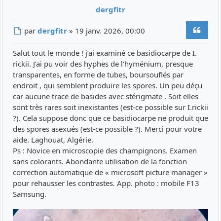
dergfitr
Citer
Message
par
dergfitr
»
19 janv. 2026, 00:00
Salut tout le monde ! j’ai examiné ce basidiocarpe de I.
rickii. J’ai pu voir des hyphes de l'hyménium, presque
transparentes, en forme de tubes, boursouflés par
endroit , qui semblent produire les spores. Un peu déçu
car aucune trace de basides avec stérigmate . Soit elles
sont très rares soit inexistantes (est-ce possible sur I.rickii
?). Cela suppose donc que ce basidiocarpe ne produit que
des spores asexués (est-ce possible ?). Merci pour votre
aide. Laghouat, Algérie.
Ps : Novice en microscopie des champignons. Examen
sans colorants. Abondante utilisation de la fonction
correction automatique de « microsoft picture manager »
pour rehausser les contrastes. App. photo : mobile F13
Samsung.