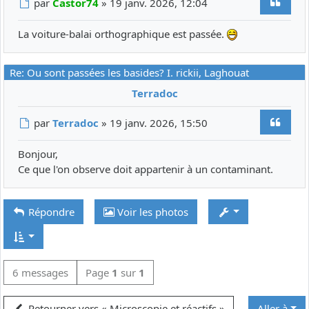
Citer
Message
par
Castor74
»
19 janv. 2026, 12:04
La voiture-balai orthographique est passée.
Re: Ou sont passées les basides? I. rickii, Laghouat
Terradoc
Citer
Message
par
Terradoc
»
19 janv. 2026, 15:50
Bonjour,
Ce que l'on observe doit appartenir à un contaminant.
Répondre
Voir les photos
6 messages
Page
1
sur
1
Retourner vers « Microscopie et réactifs »
Aller à