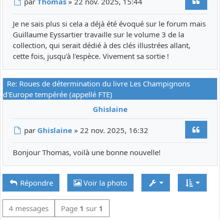
Citer
Message
par
Thomas
»
22 nov. 2025, 15:44
Je ne sais plus si cela a déjà été évoqué sur le forum mais
Guillaume Eyssartier travaille sur le volume 3 de la
collection, qui serait dédié à des clés illustrées allant,
cette fois, jusqu'à l'espèce. Vivement sa sortie !
Re: Roues de détermination du livre Les Champignons
d'Europe tempérée (appellé FTE)
Ghislaine
Citer
Message
par
Ghislaine
»
22 nov. 2025, 16:32
Bonjour Thomas, voilà une bonne nouvelle!
Répondre
Voir la photo
4 messages
Page
1
sur
1