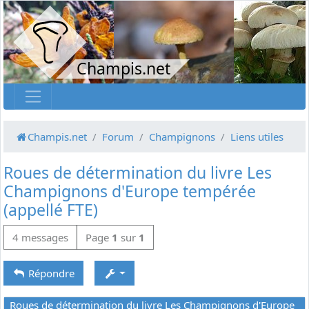
Champis.net
Champis.net
Forum
Champignons
Liens utiles
Roues de détermination du livre Les
Champignons d'Europe tempérée
(appellé FTE)
4 messages
Page
1
sur
1
Répondre
Roues de détermination du livre Les Champignons d'Europe