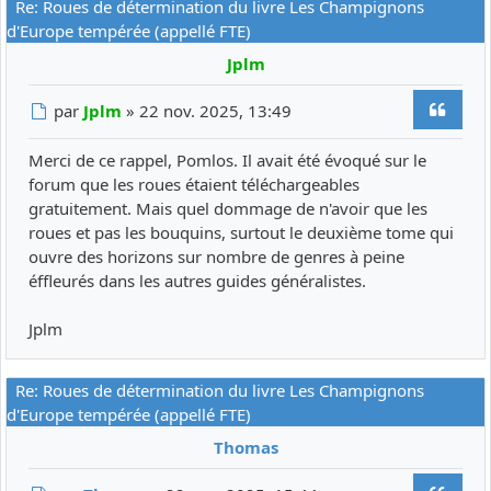
Re: Roues de détermination du livre Les Champignons
d'Europe tempérée (appellé FTE)
Jplm
Citer
Message
par
Jplm
»
22 nov. 2025, 13:49
Merci de ce rappel, Pomlos. Il avait été évoqué sur le
forum que les roues étaient téléchargeables
gratuitement. Mais quel dommage de n'avoir que les
roues et pas les bouquins, surtout le deuxième tome qui
ouvre des horizons sur nombre de genres à peine
éffleurés dans les autres guides généralistes.
Jplm
Re: Roues de détermination du livre Les Champignons
d'Europe tempérée (appellé FTE)
Thomas