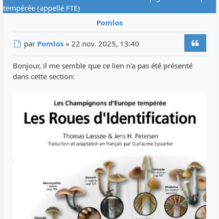
tempérée (appellé FTE)
Pomlos
Citer
Message
par
Pomlos
»
22 nov. 2025, 13:40
Bonjour, il me semble que ce lien n'a pas été présenté
dans cette section: