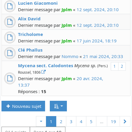
Lucien Giacomoni
Dernier message par
Jplm
«
12 sept. 2024, 20:10
Alix David
Dernier message par
Jplm
«
12 sept. 2024, 20:10
Tricholome
Dernier message par
Jplm
«
17 juin 2024, 18:19
Clé Phallus
Dernier message par
Nommo
«
21 mai 2024, 20:33
Mycena sect. Calodontes
Mycena sp.
(Pers.)
1
2
Roussel, 1806
Dernier message par
Jplm
«
20 avr. 2024,
13:37
Réponses :
15
Nouveau sujet
Su
1
2
3
4
5
…
19