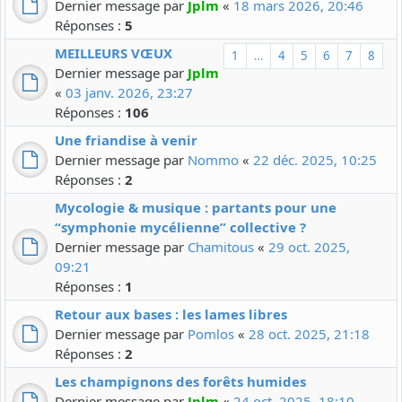
Dernier message par
Jplm
«
18 mars 2026, 20:46
Réponses :
5
MEILLEURS VŒUX
1
…
4
5
6
7
8
Dernier message par
Jplm
«
03 janv. 2026, 23:27
Réponses :
106
Une friandise à venir
Dernier message par
Nommo
«
22 déc. 2025, 10:25
Réponses :
2
Mycologie & musique : partants pour une
“symphonie mycélienne” collective ?
Dernier message par
Chamitous
«
29 oct. 2025,
09:21
Réponses :
1
Retour aux bases : les lames libres
Dernier message par
Pomlos
«
28 oct. 2025, 21:18
Réponses :
2
Les champignons des forêts humides
Dernier message par
Jplm
«
24 oct. 2025, 18:10