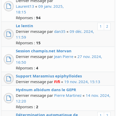
Dernier message par
Laurent13
«
09 janv. 2025,
18:15
Réponses :
94
Le lentin
1
2
Dernier message par
dan35
«
09 déc. 2024,
11:59
Réponses :
15
Session champis.net Morvan
Dernier message par
Jean Pierre
«
27 nov. 2024,
16:50
Réponses :
4
Support Marasmius epiphylloides
Dernier message par
Fifi
«
19 nov. 2024, 15:13
Hydnum albidum dans le GEPR
Dernier message par
Pierre Martinez
«
14 nov. 2024,
12:20
Réponses :
2
Détermination automatique de
1
2