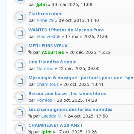
par
Jplm
»
30 mai 2026, 11:08
Clathrus ruber
par
Anne 29
»
09 oct. 2013, 14:40
WANTED ! Photos de Mycena Pura
par
Vladivostok
»
17 mars 2026, 21:06
MEILLEURS VŒUX
Fichier(s) joint(s)
par
Y.Courtieu
»
20 déc. 2025, 15:22
Une friandise à venir
par
Nommo
»
22 déc. 2025, 09:00
Mycologie & musique : partants pour une “sym
par
Chamitous
»
20 oct. 2025, 13:41
Retour aux bases : les lames libres
par
Pomlos
»
28 oct. 2025, 14:28
Les champignons des forêts humides
Fichier(s) joint(s)
par
Laetitia M.
»
24 oct. 2025, 17:58
CHAMPIS.NET A 20 ANS !
Fichier(s) joint(s)
par
Jplm
»
17 oct. 2025, 10:26