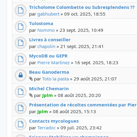
Tricholome Colombette ou Subresplendens ??
par
gabhubert
»
09 oct. 2025, 18:55
Tulostoma
par
Nommo
»
23 sept. 2025, 10:49
Livres à conseiller
par
chapolin
»
21 sept. 2025, 21:41
MycoDB ou GEPR
par
Pierre Martinez
»
16 sept. 2025, 18:23
Beau Ganoderma
Fichier(s) joint(s)
par
Toto la pasta
»
29 août 2025, 21:07
Michel Chemarin
Fichier(s) joint(s)
par
Jplm
»
08 août 2025, 20:20
Présentation de récoltes commentées par Pier
par
Jplm
»
08 août 2025, 15:13
Contacts mycologues
par
Terradoc
»
09 juil. 2025, 23:42
Science: Stabiliser un champignon