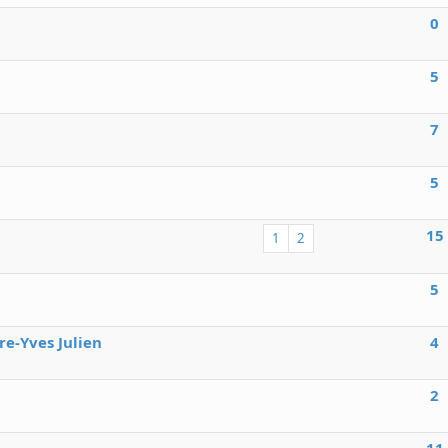
0
5
7
5
15
1
2
5
re-Yves Julien
4
2
11