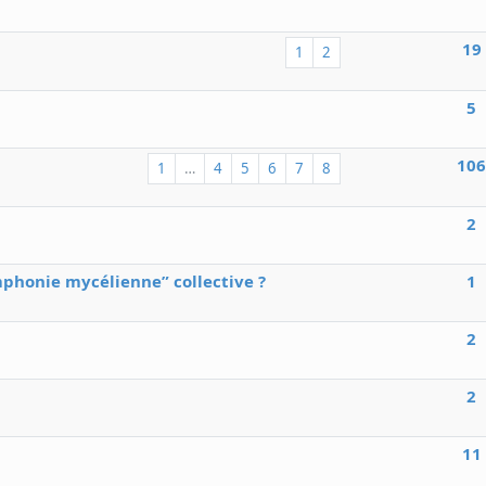
19
1
2
5
10
1
…
4
5
6
7
8
2
phonie mycélienne” collective ?
1
2
2
11