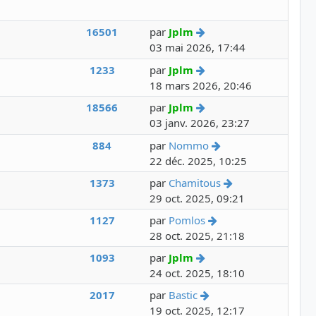
Voir le dernier messag
16501
par
Jplm
03 mai 2026, 17:44
Voir le dernier messag
1233
par
Jplm
18 mars 2026, 20:46
Voir le dernier messag
6
18566
par
Jplm
03 janv. 2026, 23:27
Voir le dernier mes
884
par
Nommo
22 déc. 2025, 10:25
Voir le dernier 
1373
par
Chamitous
29 oct. 2025, 09:21
Voir le dernier mes
1127
par
Pomlos
28 oct. 2025, 21:18
Voir le dernier messag
1093
par
Jplm
24 oct. 2025, 18:10
Voir le dernier messa
2017
par
Bastic
19 oct. 2025, 12:17