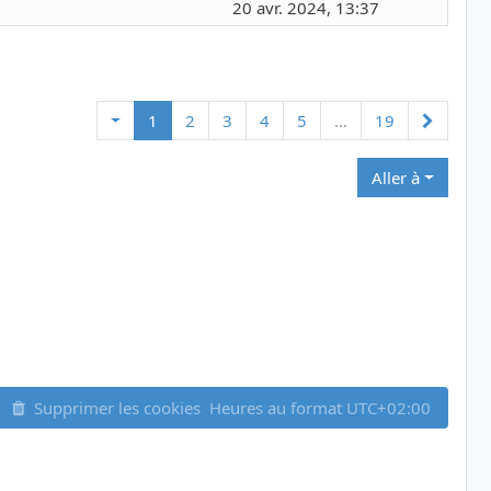
20 avr. 2024, 13:37
Suivant
1
2
3
4
5
…
19
Aller à
Supprimer les cookies
Heures au format
UTC+02:00