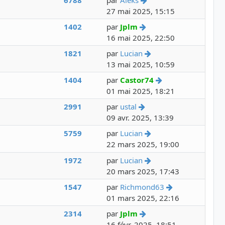
27 mai 2025, 15:15
Voir le dernier messag
1402
par
Jplm
16 mai 2025, 22:50
Voir le dernier mess
1821
par
Lucian
13 mai 2025, 10:59
Voir le dernier m
1404
par
Castor74
01 mai 2025, 18:21
Voir le dernier messag
2991
par
ustal
09 avr. 2025, 13:39
Voir le dernier mess
5759
par
Lucian
22 mars 2025, 19:00
Voir le dernier mess
1972
par
Lucian
20 mars 2025, 17:43
Voir le dernie
1547
par
Richmond63
01 mars 2025, 22:16
Voir le dernier messag
2314
par
Jplm
16 févr. 2025, 18:51