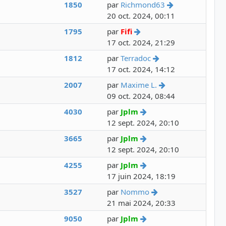
Voir le dernie
1850
par
Richmond63
20 oct. 2024, 00:11
Voir le dernier message
1795
par
Fifi
17 oct. 2024, 21:29
Voir le dernier me
1812
par
Terradoc
17 oct. 2024, 14:12
Voir le dernier m
2007
par
Maxime L.
09 oct. 2024, 08:44
Voir le dernier messag
4030
par
Jplm
12 sept. 2024, 20:10
Voir le dernier messag
3665
par
Jplm
12 sept. 2024, 20:10
Voir le dernier messag
4255
par
Jplm
17 juin 2024, 18:19
Voir le dernier mes
3527
par
Nommo
21 mai 2024, 20:33
Voir le dernier messag
9050
par
Jplm