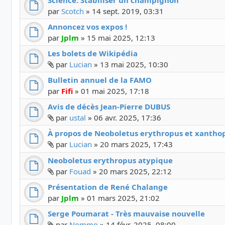
par
Scotch
»
14 sept. 2019, 03:31
Annoncez vos expos !
par
Jplm
»
15 mai 2025, 12:13
Les bolets de Wikipédia
Fichier(s) joint(s)
par
Lucian
»
13 mai 2025, 10:30
Bulletin annuel de la FAMO
par
Fifi
»
01 mai 2025, 17:18
Avis de décès Jean-Pierre DUBUS
Fichier(s) joint(s)
par
ustal
»
06 avr. 2025, 17:36
À propos de Neoboletus erythropus et xantho
Fichier(s) joint(s)
par
Lucian
»
20 mars 2025, 17:43
Neoboletus erythropus atypique
Fichier(s) joint(s)
par
Fouad
»
20 mars 2025, 22:12
Présentation de René Chalange
par
Jplm
»
01 mars 2025, 21:02
Serge Poumarat - Très mauvaise nouvelle
Fichier(s) joint(s)
par
Nommo
»
14 févr. 2025, 08:00