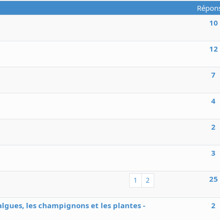
Répon
10
12
7
4
2
3
25
1
2
lgues, les champignons et les plantes -
2