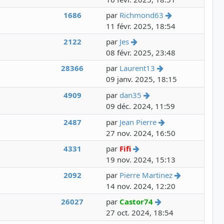
Voir le dernie
1686
par
Richmond63
11 févr. 2025, 18:54
Voir le dernier message
2122
par
Jes
08 févr. 2025, 23:48
Voir le dernier m
28366
par
Laurent13
09 janv. 2025, 18:15
Voir le dernier mess
4909
par
dan35
09 déc. 2024, 11:59
Voir le dernier 
2487
par
Jean Pierre
27 nov. 2024, 16:50
Voir le dernier message
4331
par
Fifi
19 nov. 2024, 15:13
Voir le dern
2092
par
Pierre Martinez
14 nov. 2024, 12:20
Voir le dernier m
26027
par
Castor74
27 oct. 2024, 18:54