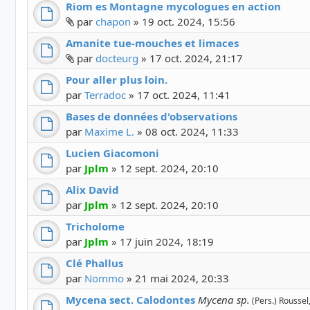
Riom es Montagne mycologues en action
Fichier(s) joint(s)
par
chapon
»
19 oct. 2024, 15:56
Amanite tue-mouches et limaces
Fichier(s) joint(s)
par
docteurg
»
17 oct. 2024, 21:17
Pour aller plus loin.
par
Terradoc
»
17 oct. 2024, 11:41
Bases de données d'observations
par
Maxime L.
»
08 oct. 2024, 11:33
Lucien Giacomoni
par
Jplm
»
12 sept. 2024, 20:10
Alix David
par
Jplm
»
12 sept. 2024, 20:10
Tricholome
par
Jplm
»
17 juin 2024, 18:19
Clé Phallus
par
Nommo
»
21 mai 2024, 20:33
Mycena sect. Calodontes
Mycena sp.
(Pers.) Roussel