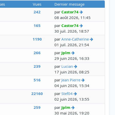
ses
Vues
Dernier message
Voir le dernier m
242
par
Castor74
08 août 2026, 11:45
Voir le dernier m
165
par
Castor74
30 juil. 2026, 18:57
Voir le dern
1190
par
Anne-Catherine
01 juil. 2026, 21:54
Voir le dernier messag
266
par
Jplm
29 juin 2026, 16:33
Voir le dernier mess
239
par
Lucian
17 juin 2026, 08:25
Voir le dernier 
516
par
Jean Pierre
04 juin 2026, 15:34
Voir le dernier mess
22160
par
Stef04
02 juin 2026, 13:55
Voir le dernier messag
259
par
Jplm
30 mai 2026, 19:20