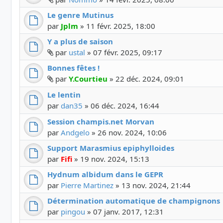
Le genre Mutinus
par
Jplm
»
11 févr. 2025, 18:00
Y a plus de saison
Fichier(s) joint(s)
par
ustal
»
07 févr. 2025, 09:17
Bonnes fêtes !
Fichier(s) joint(s)
par
Y.Courtieu
»
22 déc. 2024, 09:01
Le lentin
par
dan35
»
06 déc. 2024, 16:44
Session champis.net Morvan
par
Andgelo
»
26 nov. 2024, 10:06
Support Marasmius epiphylloides
par
Fifi
»
19 nov. 2024, 15:13
Hydnum albidum dans le GEPR
par
Pierre Martinez
»
13 nov. 2024, 21:44
Détermination automatique de champignons
par
pingou
»
07 janv. 2017, 12:31