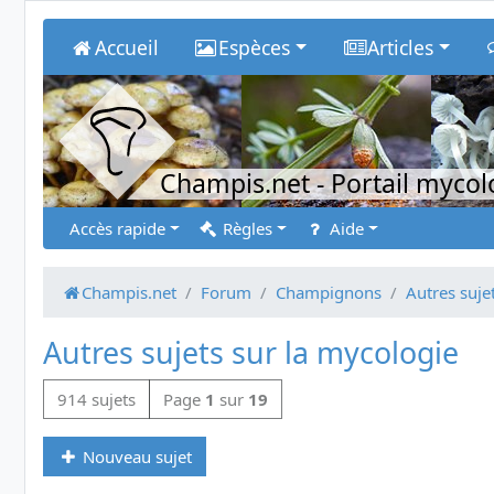
Accueil
Espèces
Articles
Champis.net
- Portail myco
Accès rapide
Règles
Aide
Champis.net
Forum
Champignons
Autres suje
Autres sujets sur la mycologie
914 sujets
Page
1
sur
19
Nouveau sujet