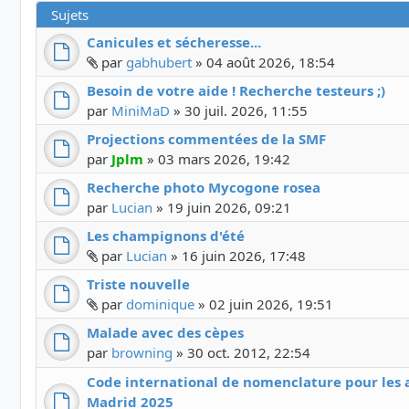
Sujets
Canicules et sécheresse...
Fichier(s) joint(s)
par
gabhubert
»
04 août 2026, 18:54
Besoin de votre aide ! Recherche testeurs ;)
par
MiniMaD
»
30 juil. 2026, 11:55
Projections commentées de la SMF
par
Jplm
»
03 mars 2026, 19:42
Recherche photo Mycogone rosea
par
Lucian
»
19 juin 2026, 09:21
Les champignons d'été
Fichier(s) joint(s)
par
Lucian
»
16 juin 2026, 17:48
Triste nouvelle
Fichier(s) joint(s)
par
dominique
»
02 juin 2026, 19:51
Malade avec des cèpes
par
browning
»
30 oct. 2012, 22:54
Code international de nomenclature pour les a
Madrid 2025