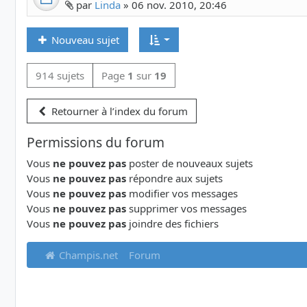
Fichier(s) joint(s)
par
Linda
»
06 nov. 2010, 20:46
Nouveau sujet
914 sujets
Page
1
sur
19
Retourner à l’index du forum
Permissions du forum
Vous
ne pouvez pas
poster de nouveaux sujets
Vous
ne pouvez pas
répondre aux sujets
Vous
ne pouvez pas
modifier vos messages
Vous
ne pouvez pas
supprimer vos messages
Vous
ne pouvez pas
joindre des fichiers
Champis.net
Forum