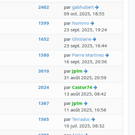
Voir le dernier m
2402
par
gabhubert
09 oct. 2025, 18:55
Voir le dernier mes
1599
par
Nommo
23 sept. 2025, 19:24
Voir le dernier me
1652
par
Ghislaine
23 sept. 2025, 16:44
Voir le dern
1580
par
Pierre Martinez
16 sept. 2025, 20:56
Voir le dernier messag
3010
par
Jplm
31 août 2025, 20:59
Voir le dernier m
2024
par
Castor74
13 août 2025, 08:42
Voir le dernier messag
1367
par
Jplm
11 août 2025, 10:56
Voir le dernier me
1565
par
Terradoc
10 juil. 2025, 08:32
Voir le dernier messa
6788
par
Aleks