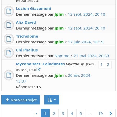
Réponses :
2
Lucien Giacomoni
Dernier message par
Jplm
«
12 sept. 2024, 20:10
Alix David
Dernier message par
Jplm
«
12 sept. 2024, 20:10
Tricholome
Dernier message par
Jplm
«
17 juin 2024, 18:19
Clé Phallus
Dernier message par
Nommo
«
21 mai 2024, 20:33
Mycena sect. Calodontes
Mycena sp.
(Pers.)
1
2
Roussel, 1806
Dernier message par
Jplm
«
20 avr. 2024,
13:37
Réponses :
15
Nouveau sujet
Su
1
2
3
4
5
…
19