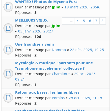
WANTED ! Photos de Mycena Pura
Dernier message par
Jplm
«
18 mars 2026, 20:46
Réponses :
5
MEILLEURS VŒUX
1
…
4
5
6
7
8
Dernier message par
Jplm
«
03 janv. 2026, 23:27
Réponses :
106
Une friandise à venir
Dernier message par
Nommo
«
22 déc. 2025, 10:25
Réponses :
2
Mycologie & musique : partants pour une
“symphonie mycélienne” collective ?
Dernier message par
Chamitous
«
29 oct. 2025,
09:21
Réponses :
1
Retour aux bases : les lames libres
Dernier message par
Pomlos
«
28 oct. 2025, 21:18
Réponses :
2
Les champignons des forêts humides