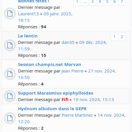
Bonnes fêtes !
1
…
3
4
5
6
7
Dernier message par
Laurent13
«
09 janv. 2025,
18:15
Réponses :
94
Le lentin
1
2
Dernier message par
dan35
«
09 déc. 2024,
11:59
Réponses :
15
Session champis.net Morvan
Dernier message par
Jean Pierre
«
27 nov. 2024,
16:50
Réponses :
4
Support Marasmius epiphylloides
Dernier message par
Fifi
«
19 nov. 2024, 15:13
Hydnum albidum dans le GEPR
Dernier message par
Pierre Martinez
«
14 nov. 2024,
12:20
Réponses :
2