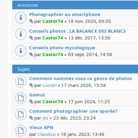
Annonces
Photographier au smartphone
Fichier(s) joint(s)
par
Castor74
»
18 nov. 2020, 09:35
Conseils photos : LA BALANCE DES BLANCS
Fichier(s) joint(s)
par
Castor74
»
13 déc. 2017, 13:50
Conseils photo mycologique
Fichier(s) joint(s)
par
Castor74
»
03 sept. 2014, 14:58
Sujets
Comment nommez-vous ce genre de photos
Fichier(s) joint(s)
par
Lucian
»
17 mars 2026, 15:58
Gamut
Fichier(s) joint(s)
par
Castor74
»
17 juin 2024, 11:25
Comment photographier une sporée?
Fichier(s) joint(s)
par
Jes
»
23 déc. 2023, 23:24
Vieux APN
par
Claudius
»
16 janv. 2023, 13:46