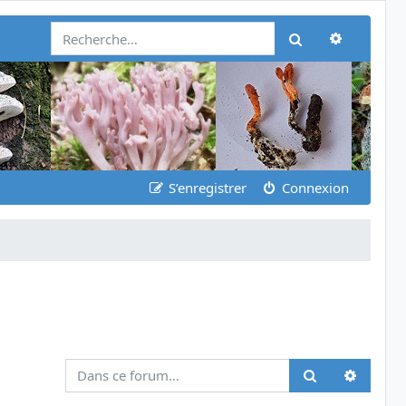
Recherch
Rechercher
S’enregistrer
Connexion
Recher
Rechercher