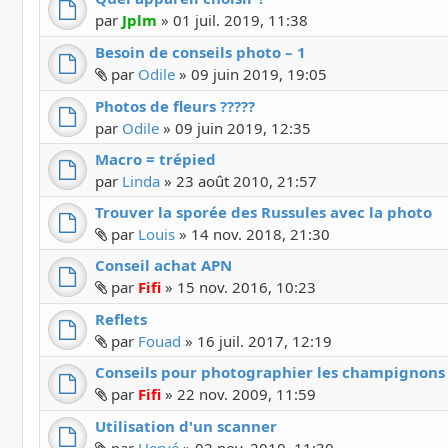
par
Jplm
»
01 juil. 2019, 11:38
Besoin de conseils photo – 1
Fichier(s) joint(s)
par
Odile
»
09 juin 2019, 19:05
Photos de fleurs ?????
par
Odile
»
09 juin 2019, 12:35
Macro = trépied
par
Linda
»
23 août 2010, 21:57
Trouver la sporée des Russules avec la photo
Fichier(s) joint(s)
par
Louis
»
14 nov. 2018, 21:30
Conseil achat APN
Fichier(s) joint(s)
par
Fifi
»
15 nov. 2016, 10:23
Reflets
Fichier(s) joint(s)
par
Fouad
»
16 juil. 2017, 12:19
Conseils pour photographier les champignons
Fichier(s) joint(s)
par
Fifi
»
22 nov. 2009, 11:59
Utilisation d'un scanner
Fichier(s) joint(s)