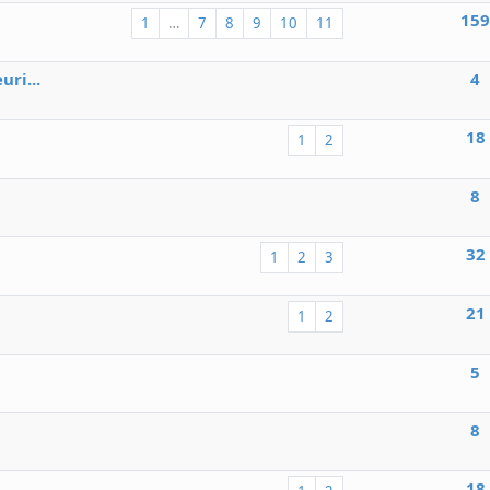
15
1
…
7
8
9
10
11
ri...
4
18
1
2
8
32
1
2
3
21
1
2
5
8
18