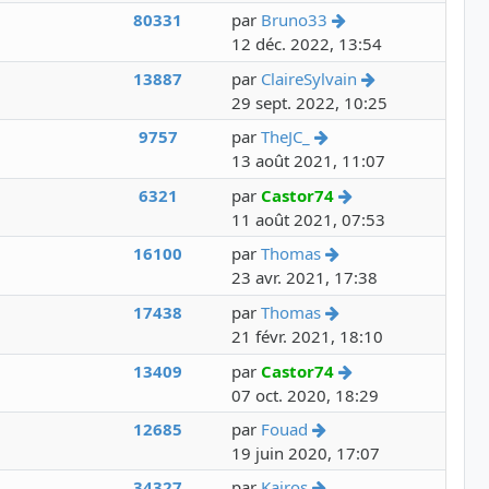
Voir le dernier me
9
80331
par
Bruno33
12 déc. 2022, 13:54
Voir le dernie
13887
par
ClaireSylvain
29 sept. 2022, 10:25
Voir le dernier mess
9757
par
TheJC_
13 août 2021, 11:07
Voir le dernier m
6321
par
Castor74
11 août 2021, 07:53
Voir le dernier mes
16100
par
Thomas
23 avr. 2021, 17:38
Voir le dernier mes
17438
par
Thomas
21 févr. 2021, 18:10
Voir le dernier m
13409
par
Castor74
07 oct. 2020, 18:29
Voir le dernier messa
12685
par
Fouad
19 juin 2020, 17:07
Voir le dernier messa
34327
par
Kairos