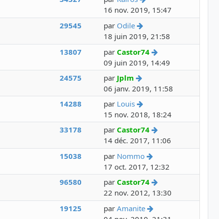
16 nov. 2019, 15:47
Voir le dernier messa
29545
par
Odile
18 juin 2019, 21:58
Voir le dernier m
13807
par
Castor74
09 juin 2019, 14:49
Voir le dernier messag
24575
par
Jplm
06 janv. 2019, 11:58
Voir le dernier messa
14288
par
Louis
15 nov. 2018, 18:24
Voir le dernier m
33178
par
Castor74
14 déc. 2017, 11:06
Voir le dernier mes
15038
par
Nommo
17 oct. 2017, 12:32
Voir le dernier m
96580
par
Castor74
22 nov. 2012, 13:30
Voir le dernier mes
19125
par
Amanite