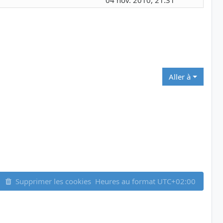
04 nov. 2010, 21:31
Aller à
Supprimer les cookies
Heures au format
UTC+02:00