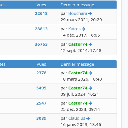
ses
Vues
Dernier message
Voir le dernier m
22618
par
Bouchara
29 mars 2021, 20:20
Voir le dernier messa
28813
par
Kairos
14 déc. 2017, 16:05
Voir le dernier m
36763
par
Castor74
12 sept. 2014, 17:48
ses
Vues
Dernier message
Voir le dernier m
2378
par
Castor74
18 mars 2026, 18:40
Voir le dernier m
5495
par
Castor74
09 juil. 2024, 16:21
Voir le dernier m
2547
par
Castor74
25 déc. 2023, 09:14
Voir le dernier me
3089
par
Claudius
16 janv. 2023, 13:46