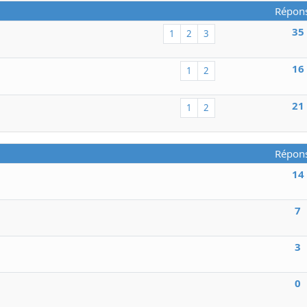
Répon
35
1
2
3
16
1
2
21
1
2
Répon
14
7
3
0