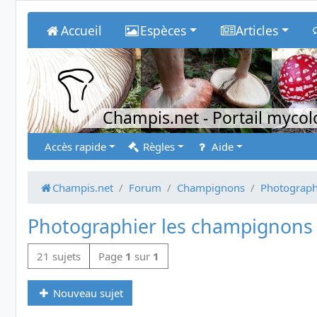
Accueil
Espèces
Articles
Champis.net
- Portail myco
Accès rapide
Règles
Aide
Champis.net
Forum
Champignons
Photograph
Photographier les champignons
21 sujets
Page
1
sur
1
Nouveau sujet