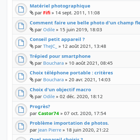
Matériel photographique
Fichier(s) joint(s)
par
Fifi
»
14 sept. 2011, 11:08
Comment faire une belle photo d'un champ fleu
Fichier(s) joint(s)
par
Odile
»
15 juin 2019, 18:03
Conseil petit appareil ?
Fichier(s) joint(s)
par
TheJC_
»
12 août 2021, 13:48
Trépied pour smartphone
Fichier(s) joint(s)
par
Bouchara
»
10 août 2021, 08:45
Choix téléphone portable : critères
Fichier(s) joint(s)
par
Bouchara
»
20 avr. 2021, 14:03
Choix d'un objectif macro
Fichier(s) joint(s)
par
Odile
»
02 déc. 2020, 18:12
Progrès?
par
Castor74
»
07 oct. 2020, 17:54
Problème importation de photos.
par
Jean Pierre
»
18 juin 2020, 21:22
Quel appareil choisir ?