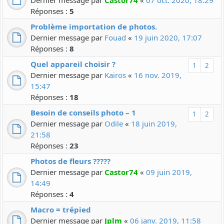
Dernier message par
Castor74
«
07 oct. 2020, 18:29
Réponses :
5
Problème importation de photos.
Dernier message par
Fouad
«
19 juin 2020, 17:07
Réponses :
8
Quel appareil choisir ?
1
2
Dernier message par
Kairos
«
16 nov. 2019,
15:47
Réponses :
18
Besoin de conseils photo – 1
1
2
Dernier message par
Odile
«
18 juin 2019,
21:58
Réponses :
23
Photos de fleurs ?????
Dernier message par
Castor74
«
09 juin 2019,
14:49
Réponses :
4
Macro = trépied
Dernier message par
Jplm
«
06 janv. 2019, 11:58