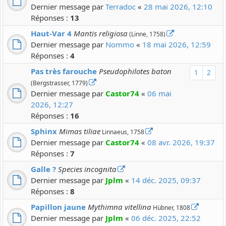
Dernier message par
Terradoc
«
28 mai 2026, 12:10
Réponses :
13
Haut-Var 4
Mantis religiosa
(Linne, 1758)
Dernier message par
Nommo
«
18 mai 2026, 12:59
Réponses :
4
Pas très farouche
Pseudophilotes baton
1
2
(Bergstrasser, 1779)
Dernier message par
Castor74
«
06 mai
2026, 12:27
Réponses :
16
Sphinx
Mimas tiliae
Linnaeus, 1758
Dernier message par
Castor74
«
08 avr. 2026, 19:37
Réponses :
7
Galle ?
Species incognita
Dernier message par
Jplm
«
14 déc. 2025, 09:37
Réponses :
8
Papillon jaune
Mythimna vitellina
Hübner, 1808
Dernier message par
Jplm
«
06 déc. 2025, 22:52