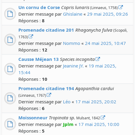
Un cornu de Corse
Copris lunaris
(Linnaeus, 1758)
Dernier message par
Ghislaine
«
29 mai 2025, 09:26
Réponses :
8
Promenade citadine 201
Rhagonycha fulva
(Scopoli,
1763)
Dernier message par
Nommo
«
24 mai 2025, 10:47
Réponses :
12
Causse Méjean 13
Species incognita
Dernier message par
Jeanine JY.
«
19 mai 2025,
15:44
Réponses :
10
Promenade citadine 194
Agapanthia cardui
(Linnaeus, 1767)
Dernier message par
Léo
«
17 mai 2025, 20:02
Réponses :
6
Moissonneur
Tropinota sp.
Mulsant, 1842
Dernier message par
Jplm
«
17 mai 2025, 10:00
Réponses :
5