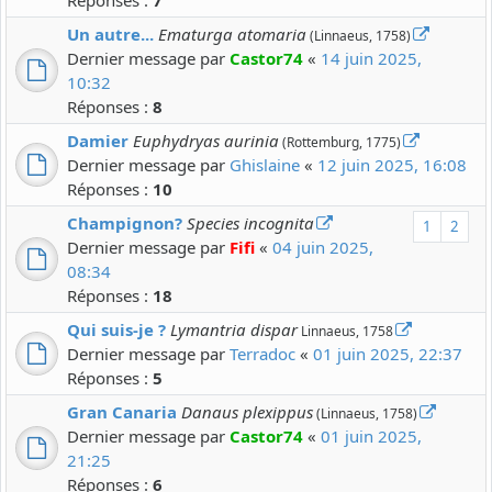
Réponses :
7
Un autre...
Ematurga atomaria
(Linnaeus, 1758)
Dernier message par
Castor74
«
14 juin 2025,
10:32
Réponses :
8
Damier
Euphydryas aurinia
(Rottemburg, 1775)
Dernier message par
Ghislaine
«
12 juin 2025, 16:08
Réponses :
10
Champignon?
Species incognita
1
2
Dernier message par
Fifi
«
04 juin 2025,
08:34
Réponses :
18
Qui suis-je ?
Lymantria dispar
Linnaeus, 1758
Dernier message par
Terradoc
«
01 juin 2025, 22:37
Réponses :
5
Gran Canaria
Danaus plexippus
(Linnaeus, 1758)
Dernier message par
Castor74
«
01 juin 2025,
21:25
Réponses :
6