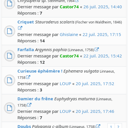
Chrysoperla sp.
Steinmann, 1964
Dernier message par
Castor74
«
26 juil. 2025, 14:40
Réponses :
7
Criquet
Stauroderus scalaris
(Fischer von Waldheim, 1846)
Dernier message par
Ghislaine
«
22 juil. 2025, 17:15
Réponses :
14
Farfalla
Argynnis paphia
(Linnaeus, 1758)
Dernier message par
Castor74
«
22 juil. 2025, 15:42
Réponses :
12
Curieuse éphémère !
Ephemera vulgata
Linnaeus,
1758
Dernier message par
LOUP
«
20 juil. 2025, 17:52
Réponses :
3
Damier du frêne
Euphydryas maturna
(Linnaeus,
1758)
Dernier message par
LOUP
«
20 juil. 2025, 17:46
Réponses :
7
Doubs
Polygonia c-album
(Linnaeus, 1758)
1
2