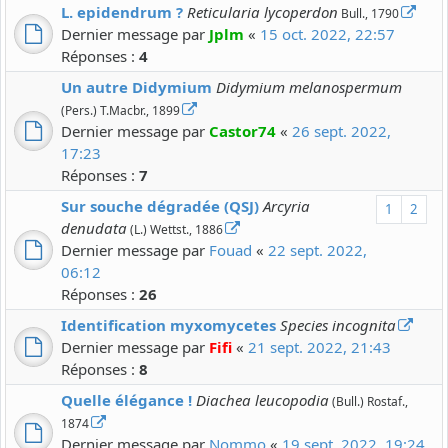
L. epidendrum ?
Reticularia lycoperdon
Bull., 1790
Dernier message par
Jplm
«
15 oct. 2022, 22:57
Réponses :
4
Un autre Didymium
Didymium melanospermum
(Pers.) T.Macbr., 1899
Dernier message par
Castor74
«
26 sept. 2022,
17:23
Réponses :
7
Sur souche dégradée (QSJ)
Arcyria
1
2
denudata
(L.) Wettst., 1886
Dernier message par
Fouad
«
22 sept. 2022,
06:12
Réponses :
26
Identification myxomycetes
Species incognita
Dernier message par
Fifi
«
21 sept. 2022, 21:43
Réponses :
8
Quelle élégance !
Diachea leucopodia
(Bull.) Rostaf.,
1874
Dernier message par
Nommo
«
19 sept. 2022, 19:24