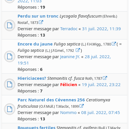
2022, 11:03
Réponses :
19
Perdu sur un tronc
Lycogala flavofuscum
(Ehrenb.)
Rostaf., 1873
Dernier message par
Terradoc
«
31 juil. 2022, 11:39
Réponses :
13
Encore du jaune
Fuligo septica
( =
(L.) F.H.Wigg., 1780
Fuligo septica
)
(L.) J.F.Gmel., 1792
Dernier message par
Jeanine JY.
«
28 juil. 2022,
19:51
Réponses :
6
Hiericiacees?
Stemonitis cf. fusca
Roth, 1787
Dernier message par
Félicien
«
19 juil. 2022, 23:22
Réponses :
7
Parc Naturel des Cévennes 256
Ceratiomyxa
fruticulosa
(O.F.Müll.) T.Macbr., 1899
Dernier message par
Nommo
«
08 juil. 2022, 07:45
Réponses :
13
Bouquets fertiles
Stemonitis cf. axifera
(Bull.) T.Macbr.,