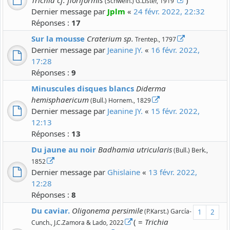
Trichia cf. floriformis
)
(Schwein.) G.Lister, 1919
Dernier message par
Jplm
«
24 févr. 2022, 22:32
Réponses :
17
Sur la mousse
Craterium sp.
Trentep., 1797
Dernier message par
Jeanine JY.
«
16 févr. 2022,
17:28
Réponses :
9
Minuscules disques blancs
Diderma
hemisphaericum
(Bull.) Hornem., 1829
Dernier message par
Jeanine JY.
«
15 févr. 2022,
12:13
Réponses :
13
Du jaune au noir
Badhamia utricularis
(Bull.) Berk.,
1852
Dernier message par
Ghislaine
«
13 févr. 2022,
12:28
Réponses :
8
Du caviar.
Oligonema persimile
(P.Karst.) García-
1
2
( =
Trichia
Cunch., J.C.Zamora & Lado, 2022