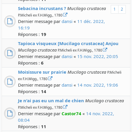
Sebacina incrustans ?
Mucilago crustacea
1
2
P.Micheli ex F.H.Wigg., 1780
Dernier message par
dansi
«
11 déc. 2022,
16:19
Réponses :
19
Tapioca visqueux [Mucilago crustacea] Anjou
Mucilago crustacea
P.Micheli ex F.H.Wigg., 1780
Dernier message par
dansi
«
15 nov. 2022, 20:05
Réponses :
6
Moisissure sur prairie
Mucilago crustacea
P.Micheli
ex F.H.Wigg., 1780
Dernier message par
dansi
«
14 nov. 2022, 19:06
Réponses :
14
Je n'ai pas eu un mal de chien
Mucilago crustacea
P.Micheli ex F.H.Wigg., 1780
Dernier message par
Castor74
«
14 nov. 2022,
08:04
Réponses :
11