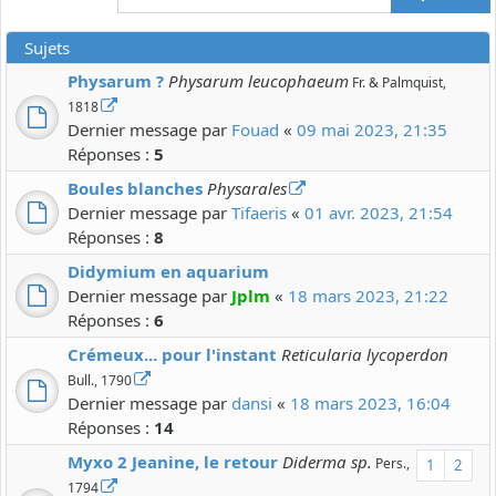
Sujets
Physarum ?
Physarum leucophaeum
Fr. & Palmquist,
1818
Dernier message par
Fouad
«
09 mai 2023, 21:35
Réponses :
5
Boules blanches
Physarales
Dernier message par
Tifaeris
«
01 avr. 2023, 21:54
Réponses :
8
Didymium en aquarium
Dernier message par
Jplm
«
18 mars 2023, 21:22
Réponses :
6
Crémeux... pour l'instant
Reticularia lycoperdon
Bull., 1790
Dernier message par
dansi
«
18 mars 2023, 16:04
Réponses :
14
Myxo 2 Jeanine, le retour
Diderma sp.
Pers.,
1
2
1794