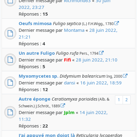
Dernier message par
Richmond63
«
30 juin
2022, 23:27
Réponses :
15
Oeufs mimosa
Fuligo septica
(L.) F.H.Wigg., 1780
Dernier message par
Montama
«
28 juin 2022,
21:21
Réponses :
4
Un autre Fuligo
Fuligo rufa
Pers., 1794
Dernier message par
Fifi
«
28 juin 2022, 21:10
Réponses :
5
Myxomycetes sp.
Didymium balearicum
Ing, 2000
Dernier message par
dansi
«
16 juin 2022, 18:59
Réponses :
12
Autre éponge
Ceratiomyxa porioides
(Alb. &
1
2
Schwein.) J.Schröt., 1889
Dernier message par
Jplm
«
14 juin 2022,
11:32
Réponses :
22
J'ai appuyé mon doigt là
Reticularia lycoperdon