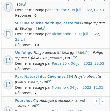
1899
Dernier message par
Terradoc
«
08 juil. 2022, 04:49
Réponses :
6
Sur une souche de thuya, cette fois
Fuligo septica
(L.) F.H.Wigg., 1780
Dernier message par
Richmond63
«
07 juil. 2022,
23:24
Réponses :
10
Un fuligo
Fuligo septica
( =
Fuligo
(L.) F.H.Wigg., 1780
septica f. flava
)
(Pers.) Y.Yamam., 1998
Dernier message par
Pascal35
«
06 juil. 2022, 23:53
Réponses :
8
Parc Naturel des Cévennes 254
Arcyria obvelata
(Oeder) Onsberg, 1979
Dernier message par
Nommo
«
04 juil. 2022, 12:05
Réponses :
7
Fourchus
Ceratiomyxa fruticulosa
(O.F.Müll.)
1
2
T.Macbr., 1899