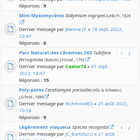
Réponses :
9
Mini-Myxomycètes
Didymium nigripes
(Link) Fr., 1829
Dernier message par
Jeanine JY.
«
16 sept. 2022,
23:47
Réponses :
6
Parc Naturel des Cévennes 265
Tubifera
1
2
ferruginosa
(Batsch) J.F.Gmel., 1792
Dernier message par
Castor74
«
01 sept.
2022, 18:47
Réponses :
15
Poly-pores
Ceratiomyxa porioides
(Alb. & Schwein.)
J.Schröt., 1889
Dernier message par
Richmond63
«
25 août 2022,
10:58
Réponses :
9
Légèrement visqueux
Species incognita
1
2
Dernier message par
JC_Bartolucci
«
21 août