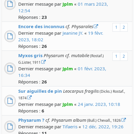
Dernier message par
Jplm
«
01 mars 2023,
12:54
Réponses :
23
Encore des inconnus
cf. Physarales
1
2
Dernier message par
Jeanine JY.
«
19 févr.
2023, 18:02
Réponses :
26
Myxos gris
Physarum cf. mutabile
(Rostaf.)
1
2
G.Lister, 1911
Dernier message par
Jplm
«
01 févr. 2023,
16:34
Réponses :
26
Sur aiguilles de pin
Leocarpus fragilis
(Dicks.) Rostaf.,
1874
Dernier message par
Jplm
«
24 janv. 2023, 10:18
Réponses :
6
Physarum ?
cf. Physarum album
(Bull.) Chevall., 1826
Dernier message par
Tifaeris
«
12 déc. 2022, 19:26
Réponses :
11