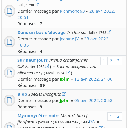
Bull., 1790
Dernier message par
Richmond63
«
28 avr. 2022,
20:51
Réponses :
7
Dans un bac d'élevage
Trichia sp.
Haller, 1768
Dernier message par
Jeanine JY.
«
28 avr. 2022,
18:35
Réponses :
4
Sur neuf jours
Trichia crateriformis
1
2
3
( =
Trichia decipiens var.
G.W.Martin, 1963
olivacea
)
(Meyl.) Meyl., 1924
Dernier message par
Jplm
«
12 avr. 2022, 21:00
Réponses :
39
Blob
Species incognita
Dernier message par
Jplm
«
05 avr. 2022, 20:58
Réponses :
9
Myxomycètes noirs
Metatrichia cf.
1
2
floriformis
( =
(Schwein.) Nann.-Bremek., 1985