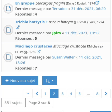
En grappe
Leocarpus fragilis
(Dicks.) Rostaf., 1874
Dernier message par
Terradoc
«
31 déc. 2021, 06:20
Réponses :
4
Trichia botrytis ?
Trichia botrytis
(J.F.Gmel.) Pers., 1794
Dernier message par
Jplm
«
11 déc. 2021, 19:12
Réponses :
5
Mucilago crustacea
Mucilago crustacea
P.Micheli ex
F.H.Wigg., 1780
Dernier message par
Susan Walter
«
11 déc. 2021,
18:26
Réponses :
7
Nouveau sujet
Précédente
Su
1
2
3
4
5
…
8
351 sujets
Page
2
sur
8