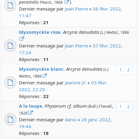
persimilis
)
P.Karst., 1868
Dernier message par
Jean Pierre
«
08 févr. 2022,
11:47
Réponses :
21
Myxomycète rose.
Arcyria denudata
(L.) Wettst., 1886
Dernier message par
Jean Pierre
«
07 févr. 2022,
17:24
Réponses :
11
Myxomycète blanc.
Arcyria denudata
(L.)
1
2
Wettst., 1886
Dernier message par
Jeanine JY.
«
03 févr.
2022, 22:29
Réponses :
22
A la loupe.
Physarum cf. album
(Bull.) Chevall.,
1
2
1826
Dernier message par
dansi
«
26 janv. 2022,
19:44
Réponses :
18