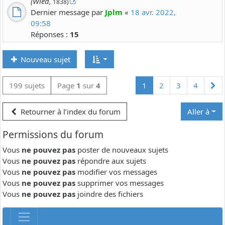
(Wied,
1838)
Dernier message par
Jplm
«
18 avr. 2022,
09:58
Réponses :
15
Nouveau sujet
Su
199 sujets
Page
1
sur
4
1
2
3
4
Retourner à l’index du forum
Aller à
Permissions du forum
Vous
ne pouvez pas
poster de nouveaux sujets
Vous
ne pouvez pas
répondre aux sujets
Vous
ne pouvez pas
modifier vos messages
Vous
ne pouvez pas
supprimer vos messages
Vous
ne pouvez pas
joindre des fichiers