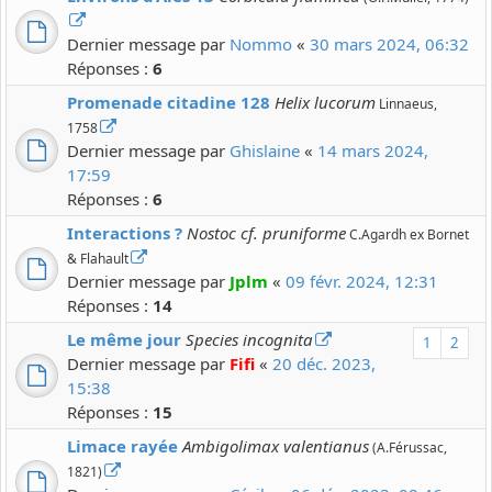
Dernier message par
Nommo
«
30 mars 2024, 06:32
Réponses :
6
Promenade citadine 128
Helix lucorum
Linnaeus,
1758
Dernier message par
Ghislaine
«
14 mars 2024,
17:59
Réponses :
6
Interactions ?
Nostoc cf. pruniforme
C.Agardh ex Bornet
& Flahault
Dernier message par
Jplm
«
09 févr. 2024, 12:31
Réponses :
14
Le même jour
Species incognita
1
2
Dernier message par
Fifi
«
20 déc. 2023,
15:38
Réponses :
15
Limace rayée
Ambigolimax valentianus
(A.Férussac,
1821)