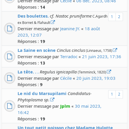
Dernier message par
Cécile
«
06 déc. 2023, 08:46
Réponses :
14
Des boulettes.
cf. Nostoc pruniforme
C.Agardh
1
2
ex Bornet & Flahault
Dernier message par
Jeanine JY.
«
18 août
2023, 12:07
Réponses :
19
La Saine en scène
Cinclus cinclus
(Linnaeus, 1758)
Dernier message par
Terradoc
«
21 juin 2023, 17:36
Réponses :
13
La tête. . .
Regulus ignicapilla
(Temminck, 1820)
Dernier message par
Cécile
«
20 juin 2023, 19:03
Réponses :
9
Le nid du Marsupilami
Candidatus-
1
2
Phytoplasma sp.
Dernier message par
Jplm
«
30 mai 2023,
16:42
Réponses :
19
Un tout petit poisson chez Madame Hulotte