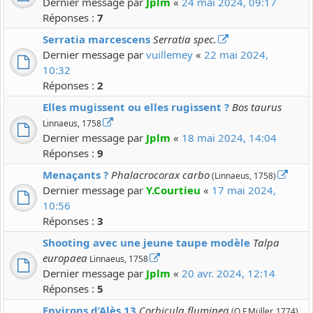
Dernier message par
Jplm
«
24 mai 2024, 09:17
Réponses :
7
Serratia marcescens
Serratia spec.
Dernier message par
vuillemey
«
22 mai 2024,
10:32
Réponses :
2
Elles mugissent ou elles rugissent ?
Bos taurus
Linnaeus, 1758
Dernier message par
Jplm
«
18 mai 2024, 14:04
Réponses :
9
Menaçants ?
Phalacrocorax carbo
(Linnaeus, 1758)
Dernier message par
Y.Courtieu
«
17 mai 2024,
10:56
Réponses :
3
Shooting avec une jeune taupe modèle
Talpa
europaea
Linnaeus, 1758
Dernier message par
Jplm
«
20 avr. 2024, 12:14
Réponses :
5
Environs d’Alès 13
Corbicula fluminea
(O.F.Müller, 1774)