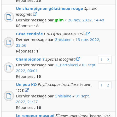
Réponses :
25
Un champignon gélatineux rouge
Species
incognita
Dernier message par
Jplm
«
20 nov. 2022, 14:40
Réponses :
8
Grue cendrée
Grus grus
(Linnaeus, 1758)
Dernier message par
Ghislaine
«
13 nov. 2022,
23:56
Réponses :
1
Champignon ?
Species incognita
1
2
Dernier message par
JC_Bartolucci
«
03 sept.
2022, 00:01
Réponses :
15
Un peu KO
Phylloscopus trochilus
(Linnaeus,
1
2
1758)
Dernier message par
Ghislaine
«
01 sept.
2022, 21:27
Réponses :
16
Le rongeur masqué
Eliomys quercinus
(Linnaeus, 1766)