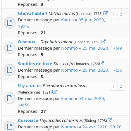
Réponses :
3
Identifiable ?
Milvus milvus
(Linnaeus, 1758)
1
2
Dernier message par
Kairos
«
05 juin 2020,
19:43
Réponses :
21
Oiseaux...
Dryobates minor
(Linnaeus, 1758)
Dernier message par
Nommo
«
25 mai 2020, 17:49
Réponses :
5
Souilles de luxe
Sus scrofa
Linnaeus, 1758
Dernier message par
Nommo
«
25 mai 2020, 17:36
Réponses :
3
Il y a un os
Pterodoras granulosus
1
2
(Valenciennes, 1821)
Dernier message par
Fouad
«
04 mai 2020,
14:50
Réponses :
27
Curiosité
Thylacodes colubrinus
(Röding, 1798)
Dernier message par
Nommo
«
24 avr. 2020, 23:20