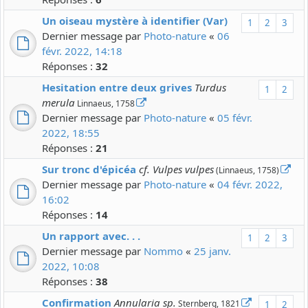
Un oiseau mystère à identifier (Var)
1
2
3
Dernier message par
Photo-nature
«
06
févr. 2022, 14:18
Réponses :
32
Hesitation entre deux grives
Turdus
1
2
merula
Linnaeus, 1758
Dernier message par
Photo-nature
«
05 févr.
2022, 18:55
Réponses :
21
Sur tronc d'épicéa
cf. Vulpes vulpes
(Linnaeus, 1758)
Dernier message par
Photo-nature
«
04 févr. 2022,
16:02
Réponses :
14
Un rapport avec. . .
1
2
3
Dernier message par
Nommo
«
25 janv.
2022, 10:08
Réponses :
38
Confirmation
Annularia sp.
Sternberg, 1821
1
2