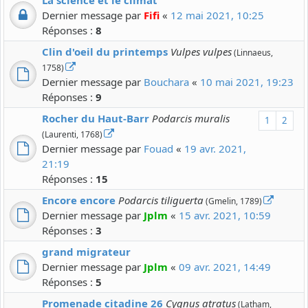
La science et le climat
Dernier message par
Fifi
«
12 mai 2021, 10:25
Réponses :
8
Clin d'oeil du printemps
Vulpes vulpes
(Linnaeus,
1758)
Dernier message par
Bouchara
«
10 mai 2021, 19:23
Réponses :
9
Rocher du Haut-Barr
Podarcis muralis
1
2
(Laurenti, 1768)
Dernier message par
Fouad
«
19 avr. 2021,
21:19
Réponses :
15
Encore encore
Podarcis tiliguerta
(Gmelin, 1789)
Dernier message par
Jplm
«
15 avr. 2021, 10:59
Réponses :
3
grand migrateur
Dernier message par
Jplm
«
09 avr. 2021, 14:49
Réponses :
5
Promenade citadine 26
Cygnus atratus
(Latham,