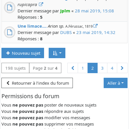
rupicapra
Dernier message par
Jplm
«
28 mai 2019, 15:08
Réponses :
5
Une limace....
Arion sp.
A.Férussac, 1819
Dernier message par
DUBS
«
23 mai 2019, 14:32
Réponses :
8
Nouveau sujet
Précédente
Su
198 sujets
Page
2
sur
4
1
2
3
4
Retourner à l’index du forum
Aller à
Permissions du forum
Vous
ne pouvez pas
poster de nouveaux sujets
Vous
ne pouvez pas
répondre aux sujets
Vous
ne pouvez pas
modifier vos messages
Vous
ne pouvez pas
supprimer vos messages