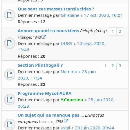
Que sont ces masses translucides ?
Dernier message par
Ghislaine
«
17 oct. 2020, 10:01
Réponses :
12
Anoure quand tu nous tiens
Pelophylax sp.
1
2
Fitzinger, 1843
Dernier message par
DUBS
«
10 sept. 2020,
13:46
Réponses :
20
Section Plinthogali ?
1
2
3
Dernier message par
Nommo
«
28 juin
2020, 17:24
Réponses :
32
Programme MycoflAURA
Dernier message par
Y.Courtieu
«
25 juin 2020,
06:29
Un sujet qui ne manque pas ...
Erinaceus
europaeus
Linnaeus, 1758
Dernier message par
ustal
«
20 juin 2020, 09:44