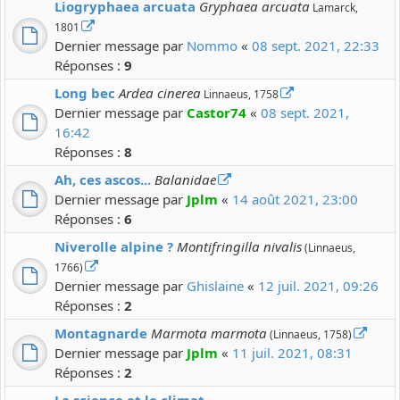
Liogryphaea arcuata
Gryphaea arcuata
Lamarck,
1801
Dernier message par
Nommo
«
08 sept. 2021, 22:33
Réponses :
9
Long bec
Ardea cinerea
Linnaeus, 1758
Dernier message par
Castor74
«
08 sept. 2021,
16:42
Réponses :
8
Ah, ces ascos...
Balanidae
Dernier message par
Jplm
«
14 août 2021, 23:00
Réponses :
6
Niverolle alpine ?
Montifringilla nivalis
(Linnaeus,
1766)
Dernier message par
Ghislaine
«
12 juil. 2021, 09:26
Réponses :
2
Montagnarde
Marmota marmota
(Linnaeus, 1758)
Dernier message par
Jplm
«
11 juil. 2021, 08:31
Réponses :
2