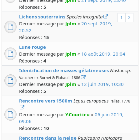
Dernier message par
Jplm
«
21 sept. 2019, 23:40
Réponses :
5
Lichens souterrains
Species incognita
1
2
Dernier message par
Jplm
«
20 sept. 2019,
20:52
Réponses :
15
Lune rouge
Dernier message par
Jplm
«
18 août 2019, 20:04
Réponses :
4
Identification de masses gélatineuses
Nostoc sp.
Vaucher ex Bornet & Flahault, 1886
Dernier message par
Jplm
«
12 juin 2019, 10:30
Réponses :
5
Rencontre vers 1500m
Lepus europaeus
Pallas, 1778
Dernier message par
Y.Courtieu
«
06 juin 2019,
09:06
Réponses :
10
Rencontre dans la neige
Rupicapra rupicapra