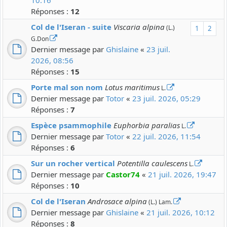
10:16
Réponses :
12
Col de l'Iseran - suite
Viscaria alpina
(L.)
1
2
G.Don
Dernier message par
Ghislaine
«
23 juil.
2026, 08:56
Réponses :
15
Porte mal son nom
Lotus maritimus
L.
Dernier message par
Totor
«
23 juil. 2026, 05:29
Réponses :
7
Espèce psammophile
Euphorbia paralias
L.
Dernier message par
Totor
«
22 juil. 2026, 11:54
Réponses :
6
Sur un rocher vertical
Potentilla caulescens
L.
Dernier message par
Castor74
«
21 juil. 2026, 19:47
Réponses :
10
Col de l'Iseran
Androsace alpina
(L.) Lam.
Dernier message par
Ghislaine
«
21 juil. 2026, 10:12
Réponses :
8