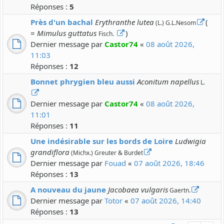
Réponses :
5
Près d'un bachal
Erythranthe lutea
(
(L.) G.L.Nesom
=
Mimulus guttatus
)
Fisch.
Dernier message par
Castor74
«
08 août 2026,
11:03
Réponses :
12
Bonnet phrygien bleu aussi
Aconitum napellus
L.
Dernier message par
Castor74
«
08 août 2026,
11:01
Réponses :
11
Une indésirable sur les bords de Loire
Ludwigia
grandiflora
(Michx.) Greuter & Burdet
Dernier message par
Fouad
«
07 août 2026, 18:46
Réponses :
13
A nouveau du jaune
Jacobaea vulgaris
Gaertn.
Dernier message par
Totor
«
07 août 2026, 14:40
Réponses :
13