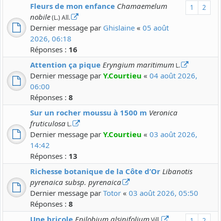
Fleurs de mon enfance
Chamaemelum
1
2
nobile
(L.) All.
Dernier message par
Ghislaine
«
05 août
2026, 06:18
Réponses :
16
Attention ça pique
Eryngium maritimum
L.
Dernier message par
Y.Courtieu
«
04 août 2026,
06:00
Réponses :
8
Sur un rocher moussu à 1500 m
Veronica
fruticulosa
L.
Dernier message par
Y.Courtieu
«
03 août 2026,
14:42
Réponses :
13
Richesse botanique de la Côte d’Or
Libanotis
pyrenaica subsp. pyrenaica
Dernier message par
Totor
«
03 août 2026, 05:50
Réponses :
8
Une bricole
Epilobium alsinifolium
Vill.
1
2