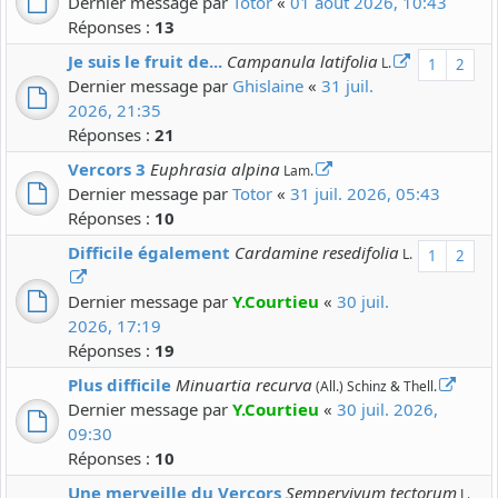
Dernier message par
Totor
«
01 août 2026, 10:43
Réponses :
13
Je suis le fruit de...
Campanula latifolia
L.
1
2
Dernier message par
Ghislaine
«
31 juil.
2026, 21:35
Réponses :
21
Vercors 3
Euphrasia alpina
Lam.
Dernier message par
Totor
«
31 juil. 2026, 05:43
Réponses :
10
Difficile également
Cardamine resedifolia
L.
1
2
Dernier message par
Y.Courtieu
«
30 juil.
2026, 17:19
Réponses :
19
Plus difficile
Minuartia recurva
(All.) Schinz & Thell.
Dernier message par
Y.Courtieu
«
30 juil. 2026,
09:30
Réponses :
10
Une merveille du Vercors
Sempervivum tectorum
L.