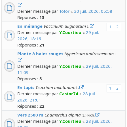
Dernier message par
Totor
«
30 juil. 2026, 05:58
Réponses :
13
En mélange
Vaccinium uliginosum
L.
1
2
Dernier message par
Y.Courtieu
«
29 juil.
2026, 18:16
Réponses :
21
Plante à baies rouges
Hypericum androsaemum
L.
Dernier message par
Y.Courtieu
«
29 juil. 2026,
11:09
Réponses :
5
En tapis
Teucrium montanum
L.
1
2
Dernier message par
Castor74
«
28 juil.
2026, 21:01
Réponses :
22
Vers 2500 m
Chamorchis alpina
(L.) Rich.
Dernier message par
Y.Courtieu
«
28 juil. 2026,