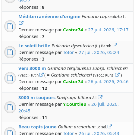
09:27
Réponses :
8
Méditerranéenne d'origine
Fumaria capreolata
L.
Dernier message par
Castor74
«
27 juil. 2026, 17:17
Réponses :
7
Le soleil brille
Pulicaria dysenterica
(L.) Bernh.
Dernier message par
Totor
«
27 juil. 2026, 05:24
Réponses :
3
Vers 3000 m
Gentiana terglouensis subsp. schleicheri
( =
Gentiana schleicheri
)
(Vacc.) Tutin
(Vacc.) Kunz
Dernier message par
Castor74
«
26 juil. 2026, 20:46
Réponses :
12
3000 m toujours
Saxifraga biflora
All.
Dernier message par
Y.Courtieu
«
26 juil. 2026,
20:45
Réponses :
11
Beau tapis jaune
Galium arenarium
Loisel.
Dernier message par
Totor
«
26 juil. 2026, 05:43