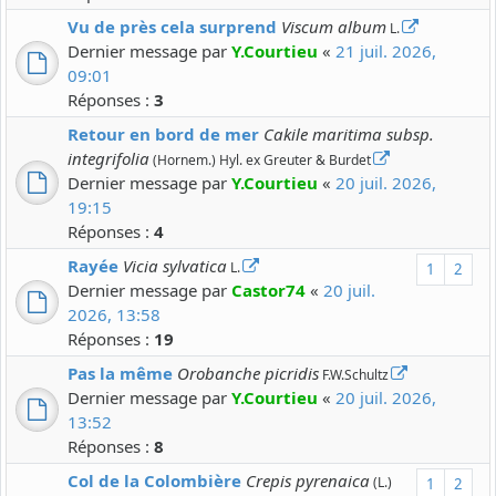
Vu de près cela surprend
Viscum album
L.
Dernier message par
Y.Courtieu
«
21 juil. 2026,
09:01
Réponses :
3
Retour en bord de mer
Cakile maritima subsp.
integrifolia
(Hornem.) Hyl. ex Greuter & Burdet
Dernier message par
Y.Courtieu
«
20 juil. 2026,
19:15
Réponses :
4
Rayée
Vicia sylvatica
L.
1
2
Dernier message par
Castor74
«
20 juil.
2026, 13:58
Réponses :
19
Pas la même
Orobanche picridis
F.W.Schultz
Dernier message par
Y.Courtieu
«
20 juil. 2026,
13:52
Réponses :
8
Col de la Colombière
Crepis pyrenaica
(L.)
1
2