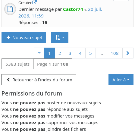
Greuter
Dernier message par
Castor74
«
20 juil.
2026, 11:59
Réponses :
16
Nouveau sujet
Su
1
2
3
4
5
…
108
5383 sujets
Page
1
sur
108
Retourner à l’index du forum
Aller à
Permissions du forum
Vous
ne pouvez pas
poster de nouveaux sujets
Vous
ne pouvez pas
répondre aux sujets
Vous
ne pouvez pas
modifier vos messages
Vous
ne pouvez pas
supprimer vos messages
Vous
ne pouvez pas
joindre des fichiers