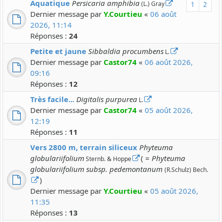
Aquatique
Persicaria amphibia
(L.) Gray
1
2
Dernier message par
Y.Courtieu
«
06 août
2026, 11:14
Réponses :
24
Petite et jaune
Sibbaldia procumbens
L.
Dernier message par
Castor74
«
06 août 2026,
09:16
Réponses :
12
Très facile...
Digitalis purpurea
L.
Dernier message par
Castor74
«
05 août 2026,
12:19
Réponses :
11
Vers 2800 m, terrain siliceux
Phyteuma
globulariifolium
( =
Phyteuma
Sternb. & Hoppe
globulariifolium subsp. pedemontanum
(R.Schulz) Bech.
)
Dernier message par
Y.Courtieu
«
05 août 2026,
11:35
Réponses :
13