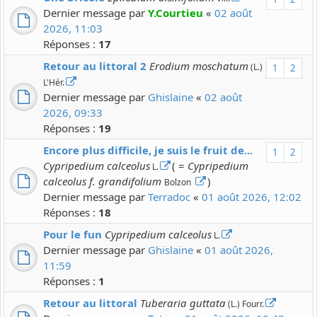
Dernier message par
Y.Courtieu
«
02 août
2026, 11:03
Réponses :
17
Retour au littoral 2
Erodium moschatum
(L.)
1
2
L'Hér.
Dernier message par
Ghislaine
«
02 août
2026, 09:33
Réponses :
19
Encore plus difficile, je suis le fruit de...
1
2
Cypripedium calceolus
( =
Cypripedium
L.
calceolus f. grandifolium
)
Bolzon
Dernier message par
Terradoc
«
01 août 2026, 12:02
Réponses :
18
Pour le fun
Cypripedium calceolus
L.
Dernier message par
Ghislaine
«
01 août 2026,
11:59
Réponses :
1
Retour au littoral
Tuberaria guttata
(L.) Fourr.