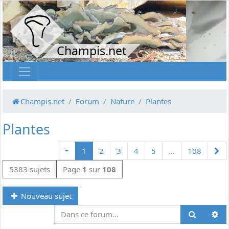
Champis.net
Champis.net
Forum
Nature
Plantes
Plantes
Su
1
2
3
4
5
…
108
5383 sujets
Page
1
sur
108
Nouveau sujet
Re
Recherch