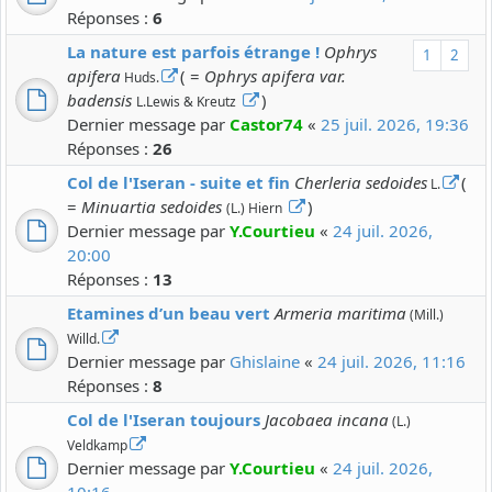
Réponses :
6
La nature est parfois étrange !
Ophrys
1
2
apifera
( =
Ophrys apifera var.
Huds.
badensis
)
L.Lewis & Kreutz
Dernier message par
Castor74
«
25 juil. 2026, 19:36
Réponses :
26
Col de l'Iseran - suite et fin
Cherleria sedoides
(
L.
=
Minuartia sedoides
)
(L.) Hiern
Dernier message par
Y.Courtieu
«
24 juil. 2026,
20:00
Réponses :
13
Etamines d’un beau vert
Armeria maritima
(Mill.)
Willd.
Dernier message par
Ghislaine
«
24 juil. 2026, 11:16
Réponses :
8
Col de l'Iseran toujours
Jacobaea incana
(L.)
Veldkamp
Dernier message par
Y.Courtieu
«
24 juil. 2026,