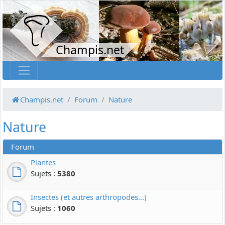
Champis.net
Champis.net
Forum
Nature
Nature
Forum
Plantes
Sujets :
5380
Insectes (et autres arthropodes...)
Sujets :
1060