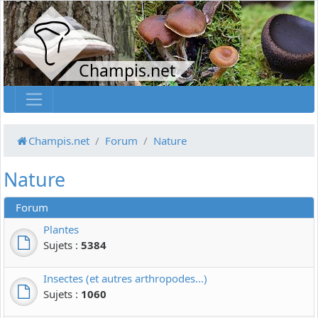
Champis.net
Champis.net
Forum
Nature
Nature
Forum
Plantes
Sujets :
5384
Insectes (et autres arthropodes...)
Sujets :
1060