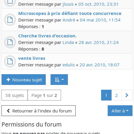
Dernier message par
jlouis
«
05 oct. 2010, 23:31
Microscopes à prix défiant toute concurrence
Dernier message par
André
«
04 mai 2010, 11:54
Réponses :
1
Cherche livres d'occasion.
Dernier message par
Linda
«
28 avr. 2010, 21:24
Réponses :
8
vente livres
Dernier message par
edulis
«
20 avr. 2010, 18:07
Nouveau sujet
Su
58 sujets
Page
1
sur
2
1
2
Retourner à l’index du forum
Aller à
Permissions du forum
Vous
ne pouvez pas
poster de nouveaux sujets