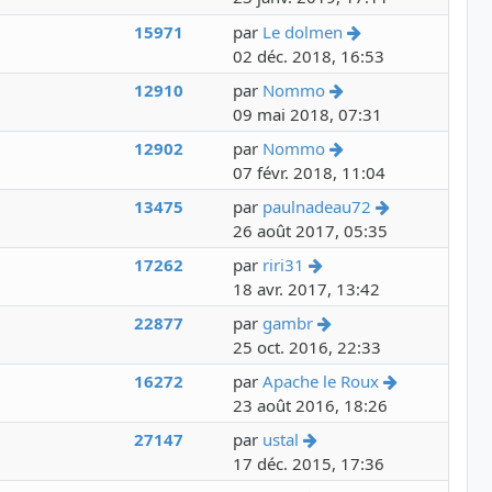
Voir le dernier 
15971
par
Le dolmen
02 déc. 2018, 16:53
Voir le dernier mes
12910
par
Nommo
09 mai 2018, 07:31
Voir le dernier mes
12902
par
Nommo
07 févr. 2018, 11:04
Voir le derni
13475
par
paulnadeau72
26 août 2017, 05:35
Voir le dernier messa
17262
par
riri31
18 avr. 2017, 13:42
Voir le dernier mess
22877
par
gambr
25 oct. 2016, 22:33
Voir le dern
16272
par
Apache le Roux
23 août 2016, 18:26
Voir le dernier messag
27147
par
ustal
17 déc. 2015, 17:36