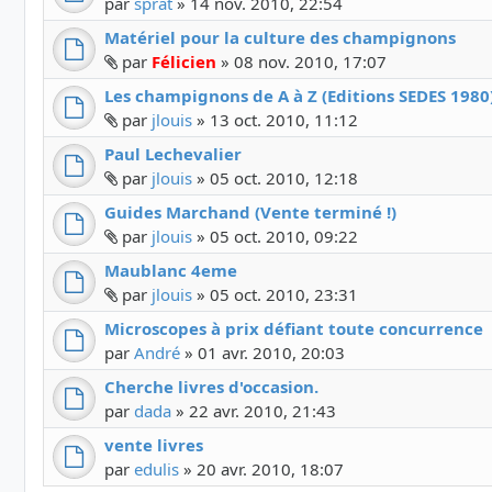
par
sprat
»
14 nov. 2010, 22:54
Matériel pour la culture des champignons
Fichier(s) joint(s)
par
Félicien
»
08 nov. 2010, 17:07
Les champignons de A à Z (Editions SEDES 1980
Fichier(s) joint(s)
par
jlouis
»
13 oct. 2010, 11:12
Paul Lechevalier
Fichier(s) joint(s)
par
jlouis
»
05 oct. 2010, 12:18
Guides Marchand (Vente terminé !)
Fichier(s) joint(s)
par
jlouis
»
05 oct. 2010, 09:22
Maublanc 4eme
Fichier(s) joint(s)
par
jlouis
»
05 oct. 2010, 23:31
Microscopes à prix défiant toute concurrence
par
André
»
01 avr. 2010, 20:03
Cherche livres d'occasion.
par
dada
»
22 avr. 2010, 21:43
vente livres
par
edulis
»
20 avr. 2010, 18:07