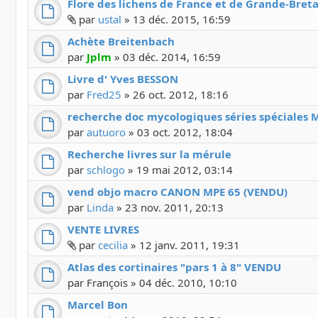
Flore des lichens de France et de Grande-Bret
Fichier(s) joint(s)
par
ustal
»
13 déc. 2015, 16:59
Achète Breitenbach
par
Jplm
»
03 déc. 2014, 16:59
Livre d' Yves BESSON
par
Fred25
»
26 oct. 2012, 18:16
recherche doc mycologiques séries spéciales
par
autuoro
»
03 oct. 2012, 18:04
Recherche livres sur la mérule
par
schlogo
»
19 mai 2012, 03:14
vend objo macro CANON MPE 65 (VENDU)
par
Linda
»
23 nov. 2011, 20:13
VENTE LIVRES
Fichier(s) joint(s)
par
cecilia
»
12 janv. 2011, 19:31
Atlas des cortinaires "pars 1 à 8" VENDU
par
François
»
04 déc. 2010, 10:10
Marcel Bon