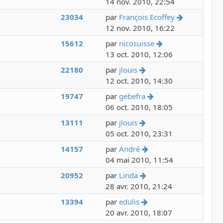
14 nov. 2010, 22:54
Voir le der
23034
par
François Ecoffey
12 nov. 2010, 16:22
Voir le dernier m
15612
par
nicosuisse
13 oct. 2010, 12:06
Voir le dernier messa
22180
par
jlouis
12 oct. 2010, 14:30
Voir le dernier mes
19747
par
gebefra
06 oct. 2010, 18:05
Voir le dernier messa
13111
par
jlouis
05 oct. 2010, 23:31
Voir le dernier messa
14157
par
André
04 mai 2010, 11:54
Voir le dernier messa
20952
par
Linda
28 avr. 2010, 21:24
Voir le dernier messa
13394
par
edulis
20 avr. 2010, 18:07