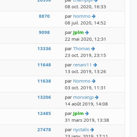
08 oct. 2020, 16:33
Voir le dernier mes
8870
par
Nommo
08 juil. 2020, 14:52
Voir le dernier messag
9098
par
Jplm
22 mai 2020, 12:31
Voir le dernier mes
13336
par
Thomas
23 oct. 2019, 23:15
Voir le dernier me
11648
par
renani11
13 oct. 2019, 13:26
Voir le dernier mes
11638
par
Nommo
03 oct. 2019, 11:31
Voir le dernier m
13206
par
morvanjp
14 août 2019, 14:08
Voir le dernier messag
12485
par
Jplm
31 mars 2019, 13:38
Voir le dernier mes
27478
par
nyctalis
23 janv. 2019, 17:11