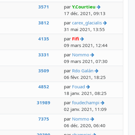
Voir le dernier 
3571
par
Y.Courtieu
17 déc. 2021, 09:13
Voir le derni
3812
par
carex_glacialis
31 mai 2021, 13:55
Voir le dernier message
4135
par
Fifi
09 mars 2021, 12:44
Voir le dernier mes
3331
par
Nommo
09 mars 2021, 07:30
Voir le dernier m
3509
par
Rdo Galán
06 févr. 2021, 18:25
Voir le dernier messa
4852
par
Fouad
18 janv. 2021, 08:25
Voir le dernie
31989
par
foudechampi
02 janv. 2021, 11:09
Voir le dernier mes
7375
par
Nommo
06 déc. 2020, 06:40
Voir le dernier me
20390
par
champipi