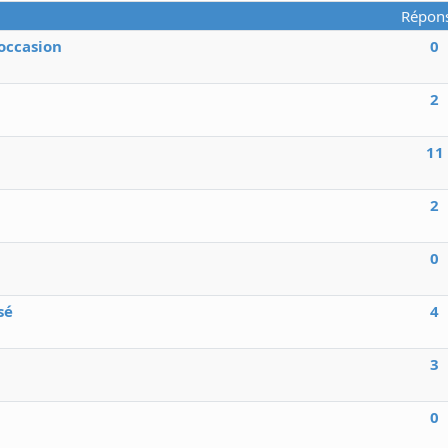
Répon
occasion
0
2
11
2
0
sé
4
3
0