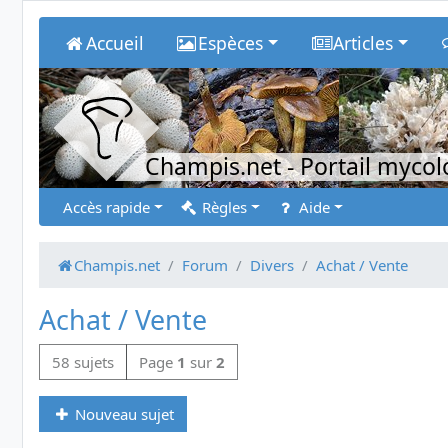
Accueil
Espèces
Articles
Champis.net
- Portail myco
Accès rapide
Règles
Aide
Champis.net
Forum
Divers
Achat / Vente
Achat / Vente
58 sujets
Page
1
sur
2
Nouveau sujet