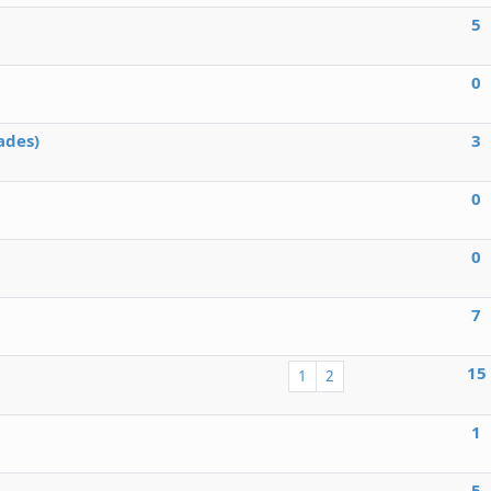
5
0
ades)
3
0
0
7
15
1
2
1
5