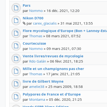
Pars
par
Nommo
»
16 déc. 2021, 12:20
Nikon D700
Fichier(s) joint(s)
par
carex_glacialis
»
31 mai 2021, 13:55
Flore mycologique d'Europe (Bon + Lannoy-Est
par
Thomas
»
08 mars 2021, 07:52
Courtecuisse
par
Nommo
»
09 mars 2021, 07:30
Vente livres/revues de mycologie
par
Rdo Galán
»
06 févr. 2021, 18:25
Mille et un champignons pas cher
par
Thomas
»
17 janv. 2021, 21:05
livre de Gilbert Moyne
par
amelie38
»
25 mars 2009, 18:58
Polypores de France et d'Europe
par
Montama
»
05 déc. 2020, 21:25
Vends GEPR 3ème édition