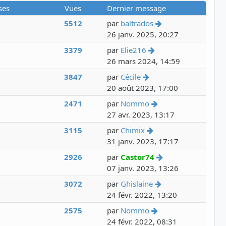
ses
Vues
Dernier message
Voir le dernier me
5512
par
baltrados
26 janv. 2025, 20:27
Voir le dernier mes
3379
par
Elie216
26 mars 2024, 14:59
Voir le dernier messa
3847
par
Cécile
20 août 2023, 17:00
Voir le dernier mes
2471
par
Nommo
27 avr. 2023, 13:17
Voir le dernier mess
3115
par
Chimix
31 janv. 2023, 17:17
Voir le dernier m
2926
par
Castor74
07 janv. 2023, 13:26
Voir le dernier me
3072
par
Ghislaine
24 févr. 2022, 13:20
Voir le dernier mes
2575
par
Nommo
24 févr. 2022, 08:31