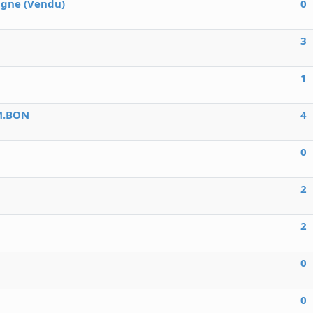
agne (Vendu)
0
3
1
 M.BON
4
0
2
2
0
0