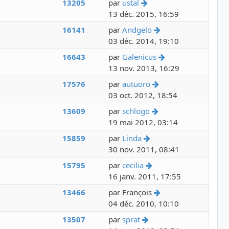
Voir le dernier messag
13205
par
ustal
13 déc. 2015, 16:59
Voir le dernier mes
16141
par
Andgelo
03 déc. 2014, 19:10
Voir le dernier m
16643
par
Galenicus
13 nov. 2013, 16:29
Voir le dernier mes
17576
par
autuoro
03 oct. 2012, 18:54
Voir le dernier mes
13609
par
schlogo
19 mai 2012, 03:14
Voir le dernier messa
15859
par
Linda
30 nov. 2011, 08:41
Voir le dernier messa
15795
par
cecilia
16 janv. 2011, 17:55
Voir le dernier mes
13466
par
François
04 déc. 2010, 10:10
Voir le dernier messag
13507
par
sprat