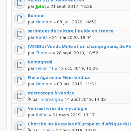
par
Jplm
»
21 sept. 2017, 16:36
Bonnier
par
Nommo
»
08 juil. 2020, 14:52
seringues de culture liquide en France
par
frantz
»
21 mai 2020, 19:44
(VENDU) Vends Mille et un champignons, de Pi
par
Thomas
»
28 sept. 2019, 18:52
Romagnesi
par
renani11
»
13 oct. 2019, 13:26
Flora Agaricina Neerlandica
par
Nommo
»
03 oct. 2019, 11:31
microscope à vendre
Fichier(s) joint(s)
par
morvanjp
»
14 août 2019, 14:08
Ventes livres de mycologie
par
thifon
»
31 mars 2019, 13:17
Cherche les Russules d'Europe et d'Afrique d
Fichier(s) joint(s)
par
Louis
»
12 nov. 2018, 23:01