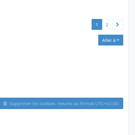
Suivant
1
2
Aller à
Supprimer les cookies
Heures au format
UTC+02:00