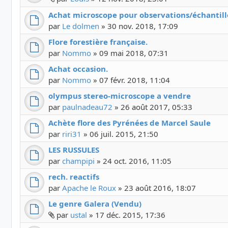
Achat microscope pour observations/échantill
par
Le dolmen
»
30 nov. 2018, 17:09
Flore forestière française.
par
Nommo
»
09 mai 2018, 07:31
Achat occasion.
par
Nommo
»
07 févr. 2018, 11:04
olympus stereo-microscope a vendre
par
paulnadeau72
»
26 août 2017, 05:33
Achète flore des Pyrénées de Marcel Saule
par
riri31
»
06 juil. 2015, 21:50
LES RUSSULES
par
champipi
»
24 oct. 2016, 11:05
rech. reactifs
par
Apache le Roux
»
23 août 2016, 18:07
Le genre Galera (Vendu)
Fichier(s) joint(s)
par
ustal
»
17 déc. 2015, 17:36