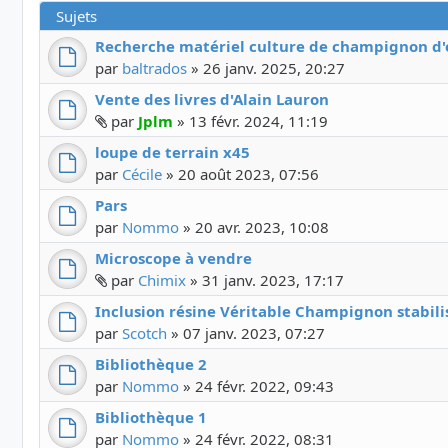
Sujets
Recherche matériel culture de champignon d'
par
baltrados
»
26 janv. 2025, 20:27
Vente des livres d'Alain Lauron
Fichier(s) joint(s)
par
Jplm
»
13 févr. 2024, 11:19
loupe de terrain x45
par
Cécile
»
20 août 2023, 07:56
Pars
par
Nommo
»
20 avr. 2023, 10:08
Microscope à vendre
Fichier(s) joint(s)
par
Chimix
»
31 janv. 2023, 17:17
Inclusion résine Véritable Champignon stabili
par
Scotch
»
07 janv. 2023, 07:27
Bibliothèque 2
par
Nommo
»
24 févr. 2022, 09:43
Bibliothèque 1
par
Nommo
»
24 févr. 2022, 08:31