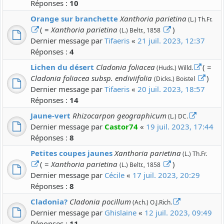
Réponses :
10
Orange sur branchette
Xanthoria parietina
(L.) Th.Fr.
( =
Xanthoria parietina
)
(L.) Beltr., 1858
Dernier message par
Tifaeris
«
21 juil. 2023, 12:37
Réponses :
4
Lichen du désert
Cladonia foliacea
( =
(Huds.) Willd.
Cladonia foliacea subsp. endiviifolia
)
(Dicks.) Boistel
Dernier message par
Tifaeris
«
20 juil. 2023, 18:57
Réponses :
14
Jaune-vert
Rhizocarpon geographicum
(L.) DC.
Dernier message par
Castor74
«
19 juil. 2023, 17:44
Réponses :
8
Petites coupes jaunes
Xanthoria parietina
(L.) Th.Fr.
( =
Xanthoria parietina
)
(L.) Beltr., 1858
Dernier message par
Cécile
«
17 juil. 2023, 20:29
Réponses :
8
Cladonia?
Cladonia pocillum
(Ach.) O.J.Rich.
Dernier message par
Ghislaine
«
12 juil. 2023, 09:49
Réponses :
11