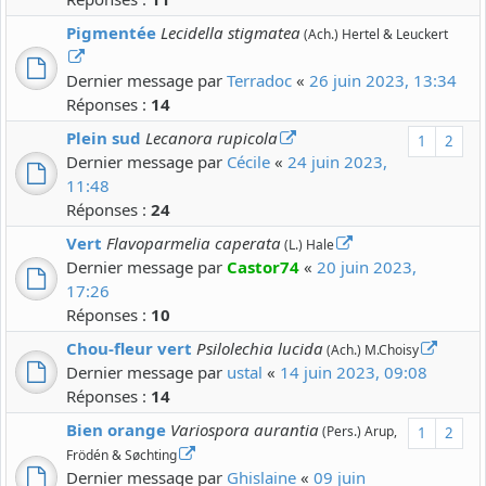
Pigmentée
Lecidella stigmatea
(Ach.) Hertel & Leuckert
Dernier message par
Terradoc
«
26 juin 2023, 13:34
Réponses :
14
Plein sud
Lecanora rupicola
1
2
Dernier message par
Cécile
«
24 juin 2023,
11:48
Réponses :
24
Vert
Flavoparmelia caperata
(L.) Hale
Dernier message par
Castor74
«
20 juin 2023,
17:26
Réponses :
10
Chou-fleur vert
Psilolechia lucida
(Ach.) M.Choisy
Dernier message par
ustal
«
14 juin 2023, 09:08
Réponses :
14
Bien orange
Variospora aurantia
(Pers.) Arup,
1
2
Frödén & Søchting
Dernier message par
Ghislaine
«
09 juin