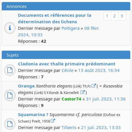
Annonces
Documents et références pour la
1
2
3
détermination des lichens
Dernier message par
Peltigera
«
08 févr.
2024, 10:33
Réponses :
42
Sujets
Cladonia avec thalle primaire prédominant
Dernier message par
Cécile
«
13 août 2023, 16:34
Réponses :
7
Orange
Xanthoria elegans
( =
Rusavskia
(Link) Th.Fr.
elegans
)
(Link) S.Y.Kondr. & Kärnefelt
Dernier message par
Castor74
«
31 juil. 2023, 11:36
Réponses :
9
Squamarina ?
Squamarina cf. periculosa
(Dufour ex
Schaer.) Poelt, 1958
Dernier message par
Tifaeris
«
21 juil. 2023, 13:33