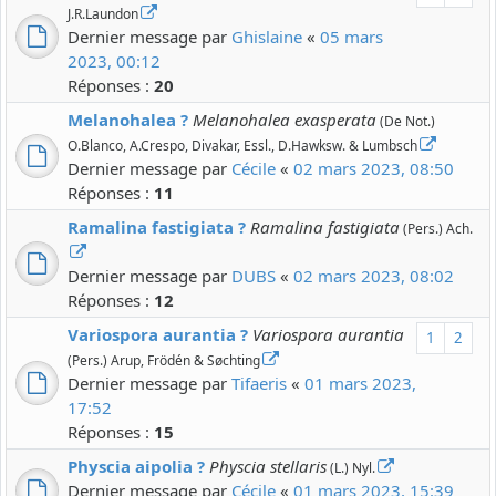
J.R.Laundon
Dernier message par
Ghislaine
«
05 mars
2023, 00:12
Réponses :
20
Melanohalea ?
Melanohalea exasperata
(De Not.)
O.Blanco, A.Crespo, Divakar, Essl., D.Hawksw. & Lumbsch
Dernier message par
Cécile
«
02 mars 2023, 08:50
Réponses :
11
Ramalina fastigiata ?
Ramalina fastigiata
(Pers.) Ach.
Dernier message par
DUBS
«
02 mars 2023, 08:02
Réponses :
12
Variospora aurantia ?
Variospora aurantia
1
2
(Pers.) Arup, Frödén & Søchting
Dernier message par
Tifaeris
«
01 mars 2023,
17:52
Réponses :
15
Physcia aipolia ?
Physcia stellaris
(L.) Nyl.
Dernier message par
Cécile
«
01 mars 2023, 15:39