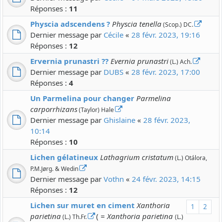
Réponses :
11
Physcia adscendens ?
Physcia tenella
(Scop.) DC.
Dernier message par
Cécile
«
28 févr. 2023, 19:16
Réponses :
12
Ervernia prunastri ??
Evernia prunastri
(L.) Ach.
Dernier message par
DUBS
«
28 févr. 2023, 17:00
Réponses :
4
Un Parmelina pour changer
Parmelina
carporrhizans
(Taylor) Hale
Dernier message par
Ghislaine
«
28 févr. 2023,
10:14
Réponses :
10
Lichen gélatineux
Lathagrium cristatum
(L.) Otálora,
P.M.Jørg. & Wedin
Dernier message par
Vothn
«
24 févr. 2023, 14:15
Réponses :
12
Lichen sur muret en ciment
Xanthoria
1
2
parietina
( =
Xanthoria parietina
(L.) Th.Fr.
(L.)