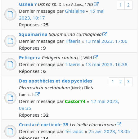
Usnea ?
Usnea sp.
Dill. ex Adans., 1763
1
2
Dernier message par
Ghislaine
«
15 mai
2023, 10:17
Réponses :
25
Squamarina
Squamarina cartilaginea
Dernier message par
Tifaeris
«
13 mai 2023, 17:06
Réponses :
9
Peltigera
Peltigera canina
(L.) Willd.
Dernier message par
Tifaeris
«
13 mai 2023, 16:38
Réponses :
6
Des apothécies et des pycnides
1
2
3
Pleurosticta acetabulum
(Neck.) Elix &
Lumbsch
Dernier message par
Castor74
«
12 mai 2023,
09:35
Réponses :
32
Crustacé corticole 35
Lecidella elaeochroma
Dernier message par
Terradoc
«
25 avr. 2023, 13:05
Réponses :
14