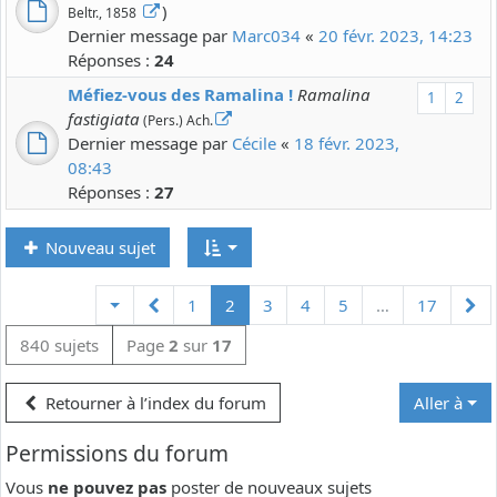
)
Beltr., 1858
Dernier message par
Marc034
«
20 févr. 2023, 14:23
Réponses :
24
Méfiez-vous des Ramalina !
Ramalina
1
2
fastigiata
(Pers.) Ach.
Dernier message par
Cécile
«
18 févr. 2023,
08:43
Réponses :
27
Nouveau sujet
Précédente
Su
1
2
3
4
5
…
17
840 sujets
Page
2
sur
17
Retourner à l’index du forum
Aller à
Permissions du forum
Vous
ne pouvez pas
poster de nouveaux sujets