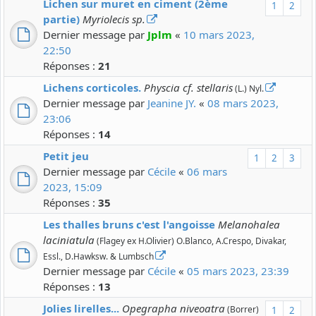
Lichen sur muret en ciment (2ème
1
2
partie)
Myriolecis sp.
Dernier message par
Jplm
«
10 mars 2023,
22:50
Réponses :
21
Lichens corticoles.
Physcia cf. stellaris
(L.) Nyl.
Dernier message par
Jeanine JY.
«
08 mars 2023,
23:06
Réponses :
14
Petit jeu
1
2
3
Dernier message par
Cécile
«
06 mars
2023, 15:09
Réponses :
35
Les thalles bruns c'est l'angoisse
Melanohalea
laciniatula
(Flagey ex H.Olivier) O.Blanco, A.Crespo, Divakar,
Essl., D.Hawksw. & Lumbsch
Dernier message par
Cécile
«
05 mars 2023, 23:39
Réponses :
13
Jolies lirelles...
Opegrapha niveoatra
(Borrer)
1
2