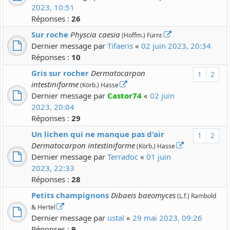
2023, 10:51
Réponses :
26
Sur roche
Physcia caesia
(Hoffm.) Fürnr.
Dernier message par
Tifaeris
«
02 juin 2023, 20:34
Réponses :
10
Gris sur rocher
Dermatocarpon
1
2
intestiniforme
(Körb.) Hasse
Dernier message par
Castor74
«
02 juin
2023, 20:04
Réponses :
29
Un lichen qui ne manque pas d'air
1
2
Dermatocarpon intestiniforme
(Körb.) Hasse
Dernier message par
Terradoc
«
01 juin
2023, 22:33
Réponses :
28
Petits champignons
Dibaeis baeomyces
(L.f.) Rambold
& Hertel
Dernier message par
ustal
«
29 mai 2023, 09:26
Réponses :
9