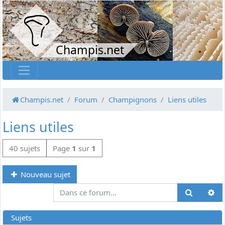
Champis.net
Champis.net
Forum
Champignons
Liens utiles
Liens utiles
40 sujets
Page
1
sur
1
Nouveau sujet
Re
Recherch
Sujets