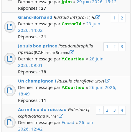
Dernier message par
Jplm
«
29 juin 2026, 15:12
Réponses :
27
Grand-Bornand
Russula integra
(L.) Fr.
1
2
Dernier message par
Castor74
«
29 juin
2026, 14:02
Réponses :
21
Je suis bon prince
Pseudombrophila
1
2
3
ripensis
(E.C.Hansen) Brumm.
Dernier message par
Y.Courtieu
«
28 juin
2026, 09:01
Réponses :
38
Un champignon !
Russula claroflava
Grove
Dernier message par
Y.Courtieu
«
26 juin 2026,
18:49
Réponses :
11
Au milieu du ruisseau
Galerina cf.
1
2
3
4
cephalotricha
Kühner
Dernier message par
Fouad
«
26 juin
2026, 12:42