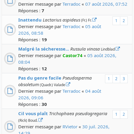
Dernier message par
Terradoc
«
07 août 2026, 07:52
Réponses :
7
Inattendu
Lactarius aspideus
(Fr.) Fr.
1
2
Dernier message par
Terradoc
«
05 août
2026, 08:58
Réponses :
19
Malgré la sécheresse...
Russula vinosa
Lindblad
Dernier message par
Castor74
«
05 août 2026,
08:04
Réponses :
12
Pas du genre facile
Pseudosperma
1
2
3
obsoletum
(Quadr.) Valade
Dernier message par
Terradoc
«
04 août
2026, 09:06
Réponses :
30
Cil vous plaît
Trichophaea pseudogregaria
1
2
(Rick) Boud.
Dernier message par
RVietor
«
30 juil. 2026,
14:29