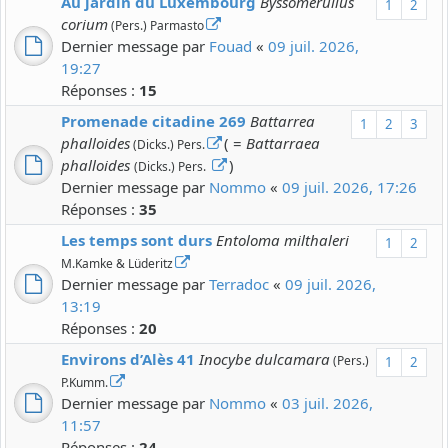
Au jardin du Luxembourg
Byssomerulius
1
2
corium
(Pers.) Parmasto
Dernier message par
Fouad
«
09 juil. 2026,
19:27
Réponses :
15
Promenade citadine 269
Battarrea
1
2
3
phalloides
( =
Battarraea
(Dicks.) Pers.
phalloides
)
(Dicks.) Pers.
Dernier message par
Nommo
«
09 juil. 2026, 17:26
Réponses :
35
Les temps sont durs
Entoloma milthaleri
1
2
M.Kamke & Lüderitz
Dernier message par
Terradoc
«
09 juil. 2026,
13:19
Réponses :
20
Environs d’Alès 41
Inocybe dulcamara
(Pers.)
1
2
P.Kumm.
Dernier message par
Nommo
«
03 juil. 2026,
11:57
Réponses :
24