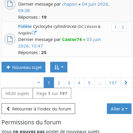
Dernier message par
chapon
«
04 juin 2026,
09:38
Réponses :
19
Fidèle
Cyclocybe cylindracea
(DC.) Vizzini &
1
2
Angelini
Dernier message par
Castor74
«
03 juin
2026, 10:47
Réponses :
25
Nouveau sujet
Su
1
2
3
4
5
…
197
9830 sujets
Page
1
sur
197
Retourner à l’index du forum
Aller à
Permissions du forum
Vous
ne pouvez pas
poster de nouveaux sujets