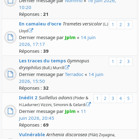
Dernier message par
Nommo
«
16 juin 2026,
10:20
Réponses :
21
En camaïeu d'ocre
Trametes versicolor
(L.)
1
2
3
Lloyd
Dernier message par
Jplm
«
14 juin
2026, 17:17
Réponses :
39
Les traces du temps
Gymnopus
1
2
3
dryophilus
(Bull.) Murrill
Dernier message par
Terradoc
«
14 juin
2026, 15:50
Réponses :
32
Inédit 2
Suillellus adonis
(Pöder &
1
2
3
4
5
H.Ladurner) Vizzini, Simonini & Gelardi
Dernier message par
Jplm
«
11
juin 2026, 20:45
Réponses :
69
Vulnérable
Arrhenia discorosea
(Pilát) Zvyagina,