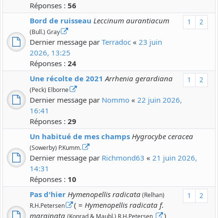
Réponses :
56
Bord de ruisseau
Leccinum aurantiacum
1
2
(Bull.) Gray
Dernier message par
Terradoc
«
23 juin
2026, 13:25
Réponses :
24
Une récolte de 2021
Arrhenia gerardiana
1
2
(Peck) Elborne
Dernier message par
Nommo
«
22 juin 2026,
16:41
Réponses :
29
Un habitué de mes champs
Hygrocybe ceracea
(Sowerby) P.Kumm.
Dernier message par
Richmond63
«
21 juin 2026,
14:31
Réponses :
10
Pas d'hier
Hymenopellis radicata
(Relhan)
1
2
( =
Hymenopellis radicata f.
R.H.Petersen
marginata
)
(Konrad & Maubl.) R.H.Petersen