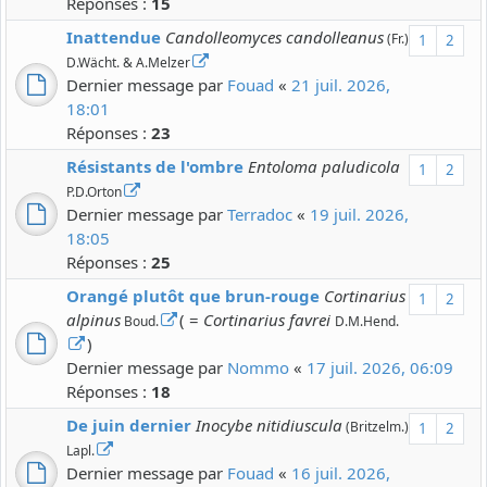
Réponses :
15
Inattendue
Candolleomyces candolleanus
(Fr.)
1
2
D.Wächt. & A.Melzer
Dernier message par
Fouad
«
21 juil. 2026,
18:01
Réponses :
23
Résistants de l'ombre
Entoloma paludicola
1
2
P.D.Orton
Dernier message par
Terradoc
«
19 juil. 2026,
18:05
Réponses :
25
Orangé plutôt que brun-rouge
Cortinarius
1
2
alpinus
( =
Cortinarius favrei
Boud.
D.M.Hend.
)
Dernier message par
Nommo
«
17 juil. 2026, 06:09
Réponses :
18
De juin dernier
Inocybe nitidiuscula
(Britzelm.)
1
2
Lapl.
Dernier message par
Fouad
«
16 juil. 2026,