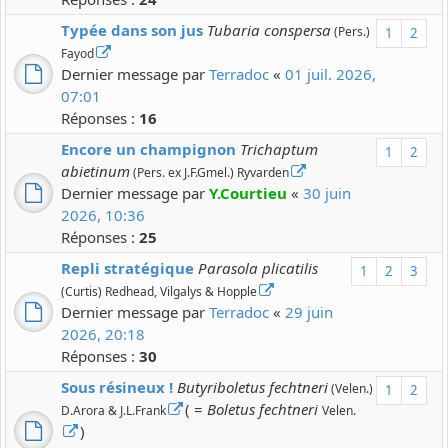
Typée dans son jus
Tubaria conspersa
(Pers.)
1
2
Fayod
Dernier message par
Terradoc
«
01 juil. 2026,
07:01
Réponses :
16
Encore un champignon
Trichaptum
1
2
abietinum
(Pers. ex J.F.Gmel.) Ryvarden
Dernier message par
Y.Courtieu
«
30 juin
2026, 10:36
Réponses :
25
Repli stratégique
Parasola plicatilis
1
2
3
(Curtis) Redhead, Vilgalys & Hopple
Dernier message par
Terradoc
«
29 juin
2026, 20:18
Réponses :
30
Sous résineux !
Butyriboletus fechtneri
(Velen.)
1
2
( =
Boletus fechtneri
D.Arora & J.L.Frank
Velen.
)