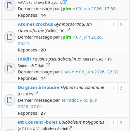
A.V.Alexandrova & Bulyonk.
Dernier message par
Jplm
«
09 juin 2026, 17:30
Réponses :
14
Atomes crochus
Gymnosporangium
1
2
clavariiforme
(Wulfen) DC.
Dernier message par
Jplm
«
07 juin 2026,
20:41
Réponses :
20
Inédit
Favolus pseudobetulinus
(Murashk. ex Pilát)
Sotome & T.Hatt.
Dernier message par
Lucian
«
06 juin 2026, 22:32
Réponses :
14
Du grain à moudre
Hypoderma commune
1
2
(Fr.) Duby
Dernier message par
Terradoc
«
05 juin
2026, 07:01
Réponses :
27
Mt Courant -bolet
Caloboletus polygonius
1
2
(A.E.Hills & Vassiliades) Vizzini