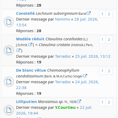
Réponses :
28
Constellé
Lachnum subvirgineum
Baral
1
2
Dernier message par
Nommo
«
28 juil. 2026,
13:54
Réponses :
28
Modèle réduit
Clavulina coralloides
(L.)
1
2
( =
Clavulina cristata
J.Schröt.
(Holmsk.) Pers.
)
Dernier message par
Terradoc
«
25 juil. 2026, 13:12
Réponses :
19
De blanc vêtue
Cheimonophyllum
1
2
candidissimum
(Berk. & M.A.Curtis) Singer
Dernier message par
Terradoc
«
24 juil. 2026,
22:38
Réponses :
19
Lilliputien
Marasmius sp.
Fr., 1836
1
2
Dernier message par
Y.Courtieu
«
22 juil.
2026, 19:44