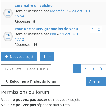
Cortinaire en cuisine
Dernier message par
Montségur
«
24 oct. 2016,
06:54
Réponses :
8
Pour une sauce/ grenadins de veau
1
2
Dernier message par
Phil
«
11 oct. 2015,
17:12
Réponses :
16
Nouveau sujet
Su
125 sujets
Page
1
sur
3
1
2
3
Retourner à l’index du forum
Aller à
Permissions du forum
Vous
ne pouvez pas
poster de nouveaux sujets
Vous
ne pouvez pas
répondre aux sujets