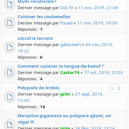
Multi récidiviste !
Dernier message par
Did 70
«
11 nov. 2019, 21:08
Cuisiner les coulemelles
Dernier message par
Fouad
«
11 nov. 2019, 16:30
Réponses :
1
Laccaria laccata
Dernier message par
gabhubert
«
04 nov. 2019,
16:22
Réponses :
6
Comment cuisiner la langue-de-boeuf ?
Dernier message par
Castor74
«
17 oct. 2019, 22:03
Réponses :
4
Polypode de brebis
1
2
Dernier message par
Jplm
«
27 sept. 2019,
12:40
Réponses :
16
Meripilus giganteus ou polypore géant, un
régal !!!
Dernier message par
Jplm
«
24 févr. 2019, 23:14