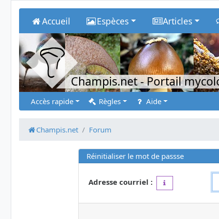
Accueil
Espèces
Articles
Champis.net
- Portail myco
Accès rapide
Règles
Aide
Champis.net
Forum
Réinitialiser le mot de passse
Adresse courriel :