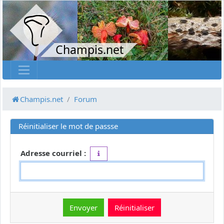
Champis.net
Champis.net
Forum
Réinitialiser le mot de passse
Adresse courriel :