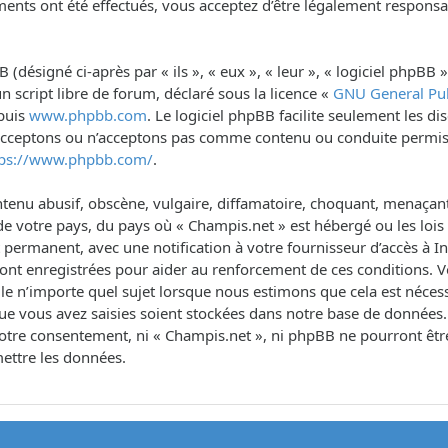
ents ont été effectués, vous acceptez d’être légalement responsa
désigné ci-après par « ils », « eux », « leur », « logiciel phpB
n script libre de forum, déclaré sous la licence «
GNU General Pub
epuis
www.phpbb.com
. Le logiciel phpBB facilite seulement les d
 acceptons ou n’acceptons pas comme contenu ou conduite permis
tps://www.phpbb.com/
.
tenu abusif, obscène, vulgaire, diffamatoire, choquant, menaçant,
de votre pays, du pays où « Champis.net » est hébergé ou les lois 
rmanent, avec une notification à votre fournisseur d’accès à Int
sont enregistrées pour aider au renforcement de ces conditions. 
le n’importe quel sujet lorsque nous estimons que cela est néce
ue vous avez saisies soient stockées dans notre base de données.
s votre consentement, ni « Champis.net », ni phpBB ne pourront ê
ettre les données.