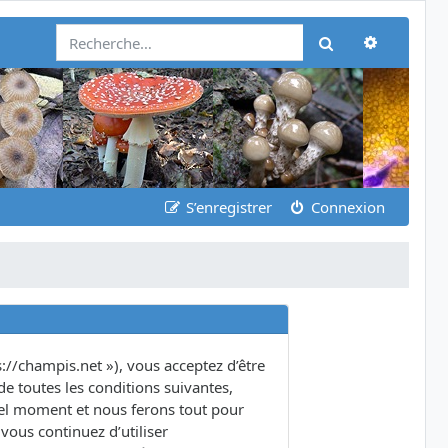
Recherch
Rechercher
S’enregistrer
Connexion
s://champis.net »), vous acceptez d’être
e toutes les conditions suivantes,
quel moment et nous ferons tout pour
vous continuez d’utiliser