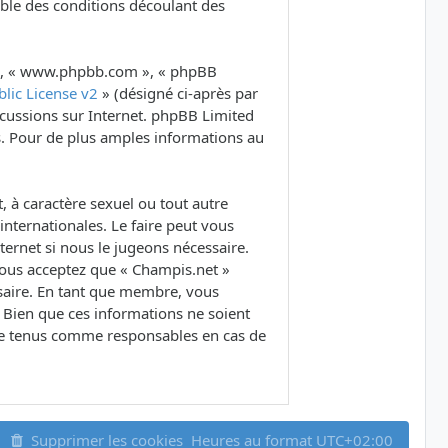
ble des conditions découlant des
B », « www.phpbb.com », « phpBB
lic License v2
» (désigné ci-après par
iscussions sur Internet. phpBB Limited
. Pour de plus amples informations au
 à caractère sexuel ou tout autre
internationales. Le faire peut vous
ernet si nous le jugeons nécessaire.
Vous acceptez que « Champis.net »
ssaire. En tant que membre, vous
 Bien que ces informations ne soient
tre tenus comme responsables en cas de
Supprimer les cookies
Heures au format
UTC+02:00