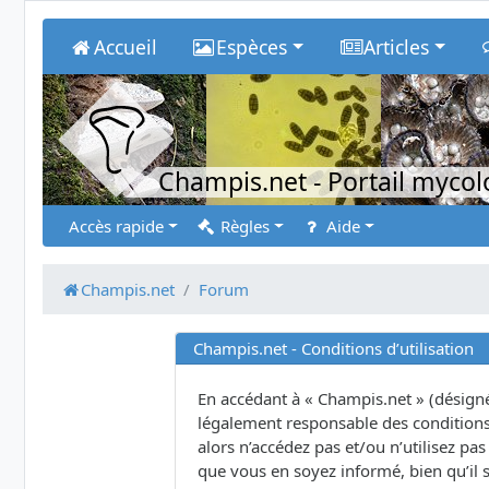
Accueil
Espèces
Articles
Champis.net
- Portail myco
Accès rapide
Règles
Aide
Champis.net
Forum
Champis.net - Conditions d’utilisation
En accédant à « Champis.net » (désigné 
légalement responsable des conditions 
alors n’accédez pas et/ou n’utilisez p
que vous en soyez informé, bien qu’il s