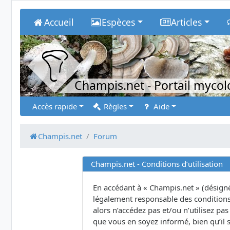
Accueil
Espèces
Articles
Champis.net
- Portail myco
Accès rapide
Règles
Aide
Champis.net
Forum
Champis.net - Conditions d’utilisation
En accédant à « Champis.net » (désigné 
légalement responsable des conditions 
alors n’accédez pas et/ou n’utilisez p
que vous en soyez informé, bien qu’il s