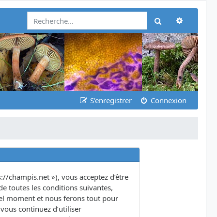
Recherch
Rechercher
S’enregistrer
Connexion
s://champis.net »), vous acceptez d’être
e toutes les conditions suivantes,
quel moment et nous ferons tout pour
vous continuez d’utiliser