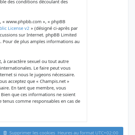
ble des conditions découlant des
B », « www.phpbb.com », « phpBB
lic License v2
» (désigné ci-après par
iscussions sur Internet. phpBB Limited
. Pour de plus amples informations au
 à caractère sexuel ou tout autre
internationales. Le faire peut vous
ernet si nous le jugeons nécessaire.
Vous acceptez que « Champis.net »
ssaire. En tant que membre, vous
 Bien que ces informations ne soient
tre tenus comme responsables en cas de
Supprimer les cookies
Heures au format
UTC+02:00