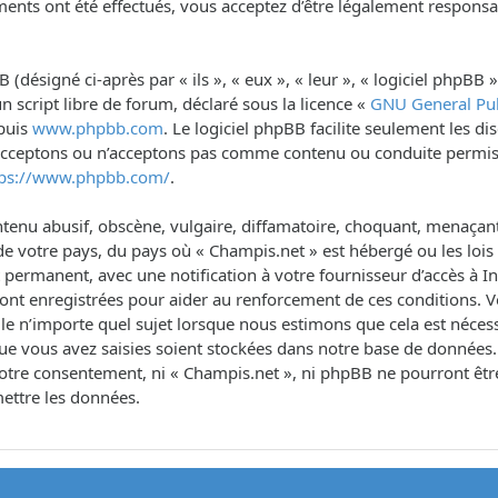
ents ont été effectués, vous acceptez d’être légalement responsa
désigné ci-après par « ils », « eux », « leur », « logiciel phpB
n script libre de forum, déclaré sous la licence «
GNU General Pub
epuis
www.phpbb.com
. Le logiciel phpBB facilite seulement les d
 acceptons ou n’acceptons pas comme contenu ou conduite permis
tps://www.phpbb.com/
.
tenu abusif, obscène, vulgaire, diffamatoire, choquant, menaçant,
de votre pays, du pays où « Champis.net » est hébergé ou les lois 
rmanent, avec une notification à votre fournisseur d’accès à Int
sont enregistrées pour aider au renforcement de ces conditions. 
le n’importe quel sujet lorsque nous estimons que cela est néce
ue vous avez saisies soient stockées dans notre base de données.
s votre consentement, ni « Champis.net », ni phpBB ne pourront ê
ettre les données.