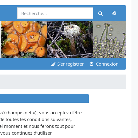
Recherch
Rechercher
S’enregistrer
Connexion
s://champis.net »), vous acceptez d’être
e toutes les conditions suivantes,
quel moment et nous ferons tout pour
vous continuez d’utiliser