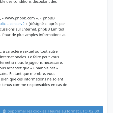
ble des conditions découlant des
B », « www.phpbb.com », « phpBB
lic License v2
» (désigné ci-après par
iscussions sur Internet. phpBB Limited
. Pour de plus amples informations au
 à caractère sexuel ou tout autre
internationales. Le faire peut vous
ernet si nous le jugeons nécessaire.
Vous acceptez que « Champis.net »
ssaire. En tant que membre, vous
 Bien que ces informations ne soient
tre tenus comme responsables en cas de
Supprimer les cookies
Heures au format
UTC+02:00