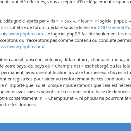
ents ont été effectués, vous acceptez d’être légalement responsa
désigné ci-après par « ils », « eux », « leur », « logiciel phpB
n script libre de forum, déclaré sous la licence «
GNU General Pub
epuis
www.phpbb.com
. Le logiciel phpBB facilite seulement les d
 acceptons ou n’acceptons pas comme contenu ou conduite permis
tps://www.phpbb.com/
.
tenu abusif, obscène, vulgaire, diffamatoire, choquant, menaçant,
de votre pays, du pays où « Champis.net » est hébergé ou les lois 
rmanent, avec une notification à votre fournisseur d’accès à Int
sont enregistrées pour aider au renforcement de ces conditions. 
le n’importe quel sujet lorsque nous estimons que cela est néce
ue vous avez saisies soient stockées dans notre base de données.
s votre consentement, ni « Champis.net », ni phpBB ne pourront ê
ettre les données.