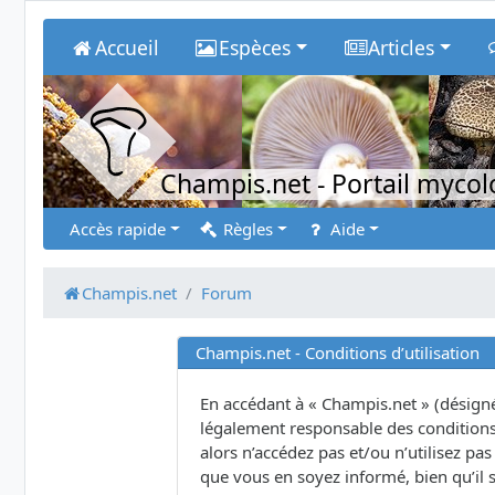
Accueil
Espèces
Articles
Champis.net
- Portail myco
Accès rapide
Règles
Aide
Champis.net
Forum
Champis.net - Conditions d’utilisation
En accédant à « Champis.net » (désigné 
légalement responsable des conditions 
alors n’accédez pas et/ou n’utilisez p
que vous en soyez informé, bien qu’il s