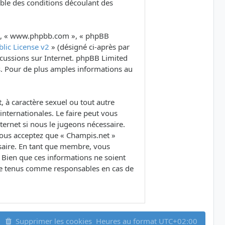
ble des conditions découlant des
B », « www.phpbb.com », « phpBB
lic License v2
» (désigné ci-après par
iscussions sur Internet. phpBB Limited
. Pour de plus amples informations au
 à caractère sexuel ou tout autre
internationales. Le faire peut vous
ernet si nous le jugeons nécessaire.
Vous acceptez que « Champis.net »
ssaire. En tant que membre, vous
 Bien que ces informations ne soient
tre tenus comme responsables en cas de
Supprimer les cookies
Heures au format
UTC+02:00