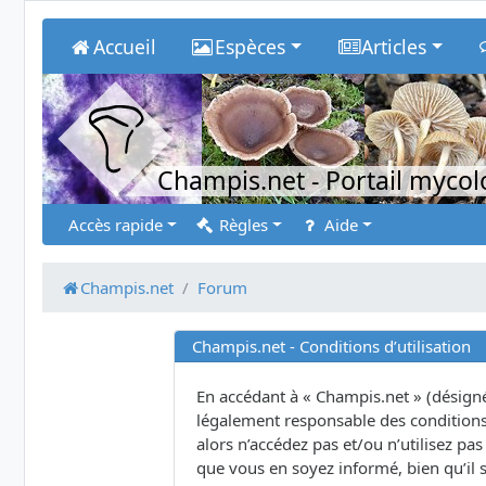
Accueil
Espèces
Articles
Champis.net
- Portail myco
Accès rapide
Règles
Aide
Champis.net
Forum
Champis.net - Conditions d’utilisation
En accédant à « Champis.net » (désigné 
légalement responsable des conditions 
alors n’accédez pas et/ou n’utilisez p
que vous en soyez informé, bien qu’il s