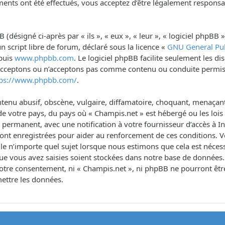
ents ont été effectués, vous acceptez d’être légalement responsa
désigné ci-après par « ils », « eux », « leur », « logiciel phpB
n script libre de forum, déclaré sous la licence «
GNU General Pub
epuis
www.phpbb.com
. Le logiciel phpBB facilite seulement les d
 acceptons ou n’acceptons pas comme contenu ou conduite permis
tps://www.phpbb.com/
.
tenu abusif, obscène, vulgaire, diffamatoire, choquant, menaçant,
de votre pays, du pays où « Champis.net » est hébergé ou les lois 
rmanent, avec une notification à votre fournisseur d’accès à Int
sont enregistrées pour aider au renforcement de ces conditions. 
le n’importe quel sujet lorsque nous estimons que cela est néce
ue vous avez saisies soient stockées dans notre base de données.
s votre consentement, ni « Champis.net », ni phpBB ne pourront ê
ettre les données.