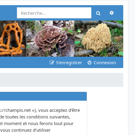
Recherch
Rechercher
S’enregistrer
Connexion
s://champis.net »), vous acceptez d’être
e toutes les conditions suivantes,
quel moment et nous ferons tout pour
vous continuez d’utiliser