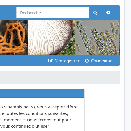
Recherch
Rechercher
S’enregistrer
Connexion
s://champis.net »), vous acceptez d’être
e toutes les conditions suivantes,
quel moment et nous ferons tout pour
vous continuez d’utiliser