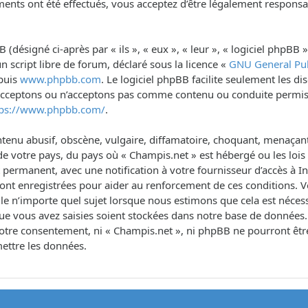
ents ont été effectués, vous acceptez d’être légalement responsa
désigné ci-après par « ils », « eux », « leur », « logiciel phpB
n script libre de forum, déclaré sous la licence «
GNU General Pub
epuis
www.phpbb.com
. Le logiciel phpBB facilite seulement les d
 acceptons ou n’acceptons pas comme contenu ou conduite permis
tps://www.phpbb.com/
.
tenu abusif, obscène, vulgaire, diffamatoire, choquant, menaçant,
de votre pays, du pays où « Champis.net » est hébergé ou les lois 
rmanent, avec une notification à votre fournisseur d’accès à Int
sont enregistrées pour aider au renforcement de ces conditions. 
le n’importe quel sujet lorsque nous estimons que cela est néce
ue vous avez saisies soient stockées dans notre base de données.
s votre consentement, ni « Champis.net », ni phpBB ne pourront ê
ettre les données.