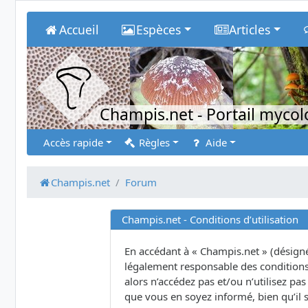
Accueil
Espèces
Articles
Champis.net
- Portail myco
Accès rapide
Règles
Aide
Champis.net
Forum
Champis.net - Conditions d’utilisation
En accédant à « Champis.net » (désigné 
légalement responsable des conditions 
alors n’accédez pas et/ou n’utilisez p
que vous en soyez informé, bien qu’il s