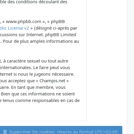
ble des conditions découlant des
B », « www.phpbb.com », « phpBB
lic License v2
» (désigné ci-après par
iscussions sur Internet. phpBB Limited
. Pour de plus amples informations au
 à caractère sexuel ou tout autre
internationales. Le faire peut vous
ernet si nous le jugeons nécessaire.
Vous acceptez que « Champis.net »
ssaire. En tant que membre, vous
 Bien que ces informations ne soient
tre tenus comme responsables en cas de
Supprimer les cookies
Heures au format
UTC+02:00