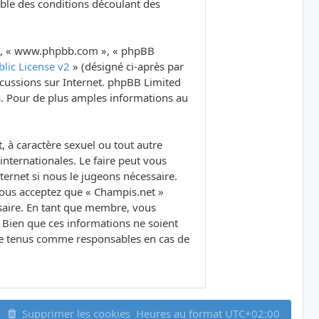
ble des conditions découlant des
B », « www.phpbb.com », « phpBB
lic License v2
» (désigné ci-après par
iscussions sur Internet. phpBB Limited
. Pour de plus amples informations au
 à caractère sexuel ou tout autre
internationales. Le faire peut vous
ernet si nous le jugeons nécessaire.
Vous acceptez que « Champis.net »
ssaire. En tant que membre, vous
 Bien que ces informations ne soient
tre tenus comme responsables en cas de
Supprimer les cookies
Heures au format
UTC+02:00