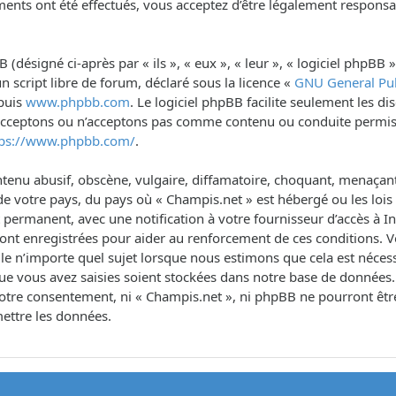
ents ont été effectués, vous acceptez d’être légalement responsa
désigné ci-après par « ils », « eux », « leur », « logiciel phpB
n script libre de forum, déclaré sous la licence «
GNU General Pub
epuis
www.phpbb.com
. Le logiciel phpBB facilite seulement les d
 acceptons ou n’acceptons pas comme contenu ou conduite permis
tps://www.phpbb.com/
.
tenu abusif, obscène, vulgaire, diffamatoire, choquant, menaçant,
de votre pays, du pays où « Champis.net » est hébergé ou les lois 
rmanent, avec une notification à votre fournisseur d’accès à Int
sont enregistrées pour aider au renforcement de ces conditions. 
le n’importe quel sujet lorsque nous estimons que cela est néce
ue vous avez saisies soient stockées dans notre base de données.
s votre consentement, ni « Champis.net », ni phpBB ne pourront ê
ettre les données.