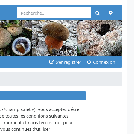
Recherch
Rechercher
S’enregistrer
Connexion
s://champis.net »), vous acceptez d’être
e toutes les conditions suivantes,
quel moment et nous ferons tout pour
vous continuez d’utiliser