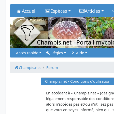
Accueil
Espèces
Articles
Champis.net
- Portail myco
Accès rapide
Règles
Aide
Champis.net
Forum
Champis.net - Conditions d’utilisation
En accédant à « Champis.net » (désigné 
légalement responsable des conditions 
alors n’accédez pas et/ou n’utilisez p
que vous en soyez informé, bien qu’il s